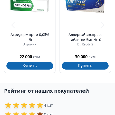
Акридерм крем 0,05%
Аллервэй экспресс
15г
таблетки 5мг №10
Акрихин
Dr. Reddy'S
22 000
30 000
СУМ
СУМ
Купить
Купить
Рейтинг от наших покупателей
★
★
★
★
★
4 шт
★
★
★
★
★
0 шт