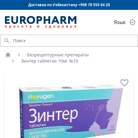
Доставка по Узбекистану +998
78 555 64 20
Язык
Искать
Безрецептурные препараты
Главная
Зинтер таблетки 10мг №10