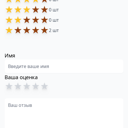
★
★
★
★
★
0 шт
★
★
★
★
★
0 шт
★
★
★
★
★
2 шт
Имя
Ваша оценка
★
★
★
★
★