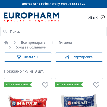
Доставка по Узбекистану +998
78 555 64 20
Язык
Искать
Все препараты
Гигиена
Главная
Уход за больными
Фильтры
Сотртировка
Показано 1-9 из 9 шт.
Уход за больными
есть в наличии
есть в наличии