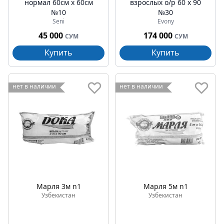
нормал 60см x 60см
взрослых о/р 60 х 90
№10
№30
Seni
Evony
45 000
174 000
СУМ
СУМ
Купить
Купить
нет в наличии
нет в наличии
Марля 3м n1
Марля 5м n1
Узбекистан
Узбекистан