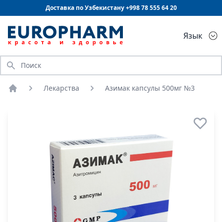
Доставка по Узбекистану +998
78 555 64 20
Язык
Искать
Лекарства
Азимак капсулы 500мг №3
Главная