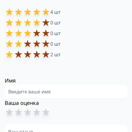
★
★
★
★
★
4 шт
★
★
★
★
★
0 шт
★
★
★
★
★
0 шт
★
★
★
★
★
0 шт
★
★
★
★
★
2 шт
Имя
Ваша оценка
★
★
★
★
★