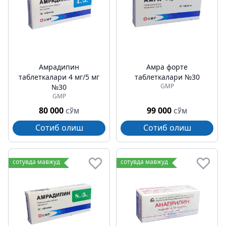
Амрадипин
Амра форте
таблеткалари 4 мг/5 мг
таблеткалари №30
GMP
№30
GMP
80 000
99 000
СЎМ
СЎМ
Сотиб олиш
Сотиб олиш
сотувда мавжуд
сотувда мавжуд