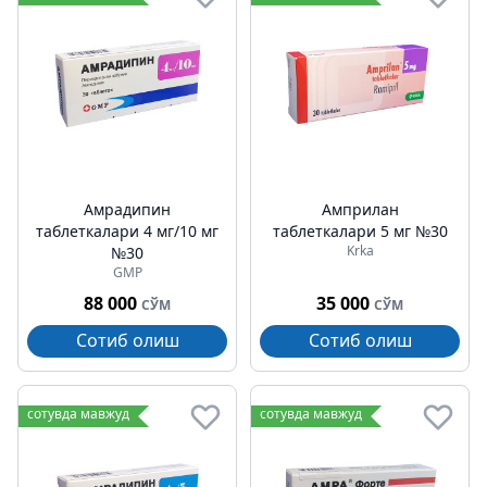
Амрадипин
Амприлан
таблеткалари 4 мг/10 мг
таблеткалари 5 мг №30
Krka
№30
GMP
88 000
35 000
СЎМ
СЎМ
Сотиб олиш
Сотиб олиш
сотувда мавжуд
сотувда мавжуд