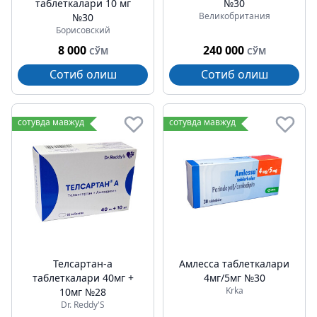
таблеткалари 10 мг
№30
Великобритания
№30
Борисовский
8 000
240 000
СЎМ
СЎМ
Сотиб олиш
Сотиб олиш
сотувда мавжуд
сотувда мавжуд
Телсартан-а
Амлесса таблеткалари
таблеткалари 40мг +
4мг/5мг №30
Krka
10мг №28
Dr. Reddy'S