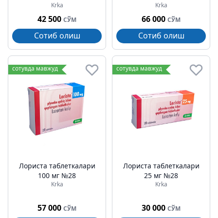
Krka
Krka
42 500
66 000
СЎМ
СЎМ
Сотиб олиш
Сотиб олиш
сотувда мавжуд
сотувда мавжуд
Лориста таблеткалари
Лориста таблеткалари
100 мг №28
25 мг №28
Krka
Krka
57 000
30 000
СЎМ
СЎМ