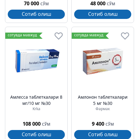
70 000
48 000
СЎМ
СЎМ
Сотиб олиш
Сотиб олиш
сотувда мавжуд
сотувда мавжуд
Амлесса таблеткалари 8
Амлонон таблеткалари
мг/10 мг №30
5 мг №30
Krka
Фармак
108 000
9 400
СЎМ
СЎМ
Сотиб олиш
Сотиб олиш