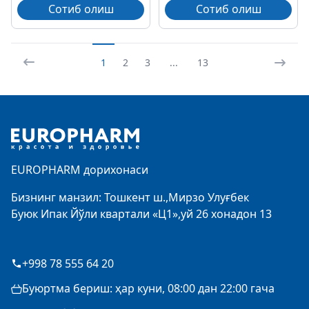
Сотиб олиш
Сотиб олиш
1
2
3
...
13
Footer
EUROPHARM дорихонаси
Бизнинг манзил: Тошкент ш.,Мирзо Улуғбек
Буюк Ипак Йўли квартали «Ц1»,уй 26 хонадон 13
+998 78 555 64 20
Буюртма бериш: ҳар куни, 08:00 дан 22:00 гача