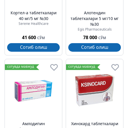
Кортел-а таблеткалари
Алотендин
40 мг/5 мг №30
таблеткалари 5 мг/10 мг
Serene Healthcare
№30
Egis Pharmaceuticals
41 600
78 000
СЎМ
СЎМ
Сотиб олиш
Сотиб олиш
сотувда мавжуд
сотувда мавжуд
Амлодипин
Хинокард таблеткалари