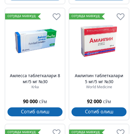
сотувда мавжуд
сотувда мавжуд
Амлесса таблеткалари 8
Амлипин таблеткалари
мг/5 мг №30
5 мг/5 мг №30
Krka
World Medicine
90 000
92 000
СЎМ
СЎМ
Сотиб олиш
Сотиб олиш
сотувда мавжуд
сотувда мавжуд