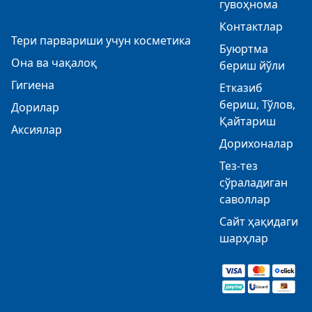
гувоҳнома
Контактлар
Тери парвариши учун косметика
Буюртма
Она ва чақалоқ
бериш йўли
Гигиена
Етказиб
бериш, Тўлов,
Дорилар
Қайтариш
Аксиялар
Дорихоналар
Тез-тез
сўраладиган
саволлар
Сайт ҳақидаги
шарҳлар