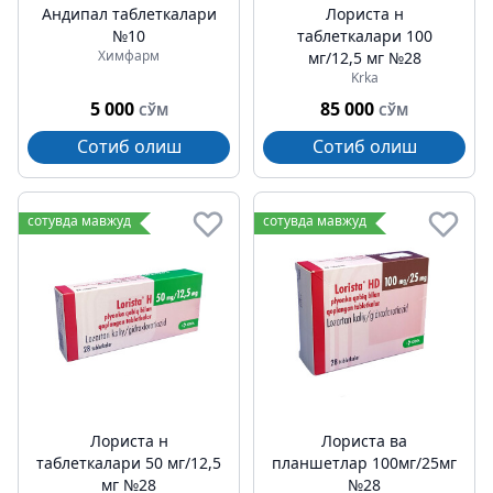
Андипал таблеткалари
Лориста н
№10
таблеткалари 100
Химфарм
мг/12,5 мг №28
Krka
5 000
85 000
СЎМ
СЎМ
Сотиб олиш
Сотиб олиш
сотувда мавжуд
сотувда мавжуд
Лориста н
Лориста ва
таблеткалари 50 мг/12,5
планшетлар 100мг/25мг
мг №28
№28