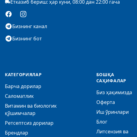
Етказиб бериш: ҳар куни, 08:00 дан 22:00 гача
Facebook
Instagram
Бизнинг канал
Бизнинг бот
КАТЕГОРИЯЛАР
БОШҚА
САҲИФАЛАР
Барча дорилар
Биз ҳақимизда
Саломатлик
Оферта
Витамин ва биологик
Иш ўринлари
қўшимчалар
Блог
Ретсептсиз дорилар
Литсензия ва
Брендлар