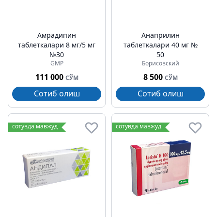
Амрадипин
Анаприлин
таблеткалари 8 мг/5 мг
таблеткалари 40 мг №
№30
50
GMP
Борисовский
111 000
8 500
СЎМ
СЎМ
Сотиб олиш
Сотиб олиш
сотувда мавжуд
сотувда мавжуд