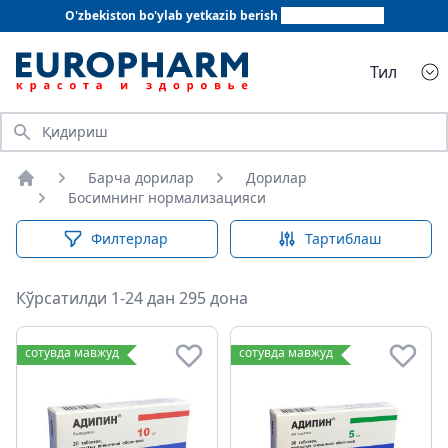
O'zbekiston bo'ylab yetkazib berish
+998 78 555 64 20
Тил
Қидириш
Барча дорилар
Дорилар
Бош саҳифа
Босимнинг нормализацияси
Филтерлар
Тартиблаш
Кўрсатилди 1-24 дан 295 дона
Босимнинг нормализацияси
сотувда мавжуд
сотувда мавжуд