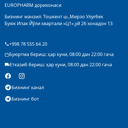
EUROPHARM дорихонаси
Бизнинг манзил: Тошкент ш.,Мирзо Улуғбек
Буюк Ипак Йўли квартали «Ц1»,уй 26 хонадон 13
+998 78 555 64 20
Буюртма бериш: ҳар куни, 08:00 дан 22:00 гача
Етказиб бериш: ҳар куни, 08:00 дан 22:00 гача
Facebook
Instagram
Бизнинг канал
Бизнинг бот