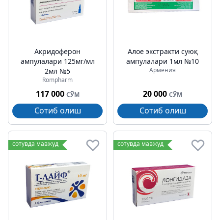
Акридоферон
Алое экстракти суюқ
ампулалари 125мг/мл
ампулалари 1мл №10
Армения
2мл №5
Rompharm
117 000
20 000
СЎМ
СЎМ
Сотиб олиш
Сотиб олиш
сотувда мавжуд
сотувда мавжуд