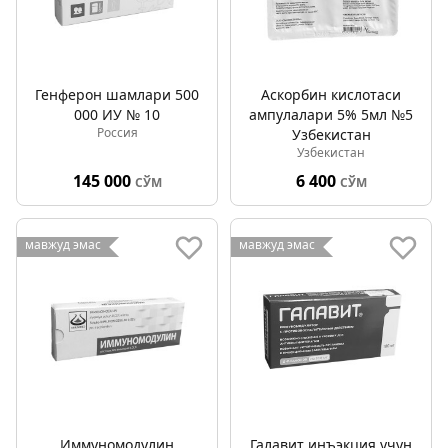
Генферон шамлари 500
Аскорбин кислотаси
000 ИУ № 10
ампулалари 5% 5мл №5
Россия
Узбекистан
Узбекистан
145 000
6 400
СЎМ
СЎМ
мавжуд эмас
мавжуд эмас
Иммуномодулин
Галавит инъэкция учун