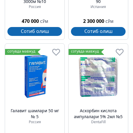
3000м №10
90
Россия
Испания
470 000
2 300 000
СЎМ
СЎМ
Сотиб олиш
Сотиб олиш
сотувда мавжуд
сотувда мавжуд
Галавит шамлари 50 мг
Аскорбин кислота
№ 5
ампулалари 5% 2мл №5
Россия
DentaFill