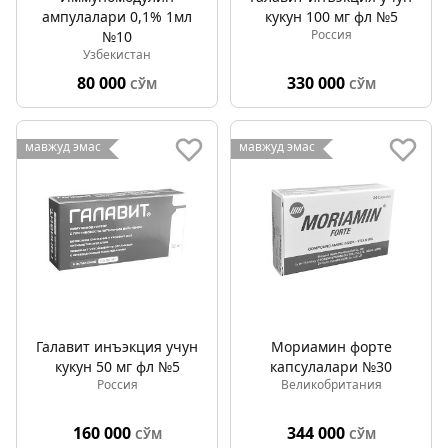
ампулалари 0,1% 1мл
кукун 100 мг фл №5
Россия
№10
Узбекистан
80 000
330 000
СЎМ
СЎМ
мавжуд эмас
мавжуд эмас
Галавит инъэкция учун
Мориамин форте
кукун 50 мг фл №5
капсулалари №30
Россия
Великобритания
160 000
344 000
СЎМ
СЎМ