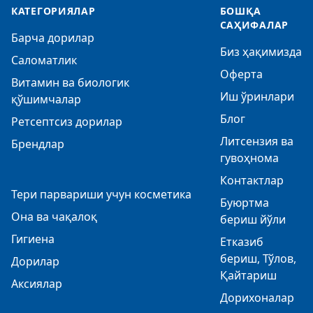
КАТЕГОРИЯЛАР
БОШҚА
САҲИФАЛАР
Барча дорилар
Биз ҳақимизда
Саломатлик
Оферта
Витамин ва биологик
Иш ўринлари
қўшимчалар
Блог
Ретсептсиз дорилар
Литсензия ва
Брендлар
гувоҳнома
Контактлар
Тери парвариши учун косметика
Буюртма
Она ва чақалоқ
бериш йўли
Гигиена
Етказиб
бериш, Тўлов,
Дорилар
Қайтариш
Аксиялар
Дорихоналар