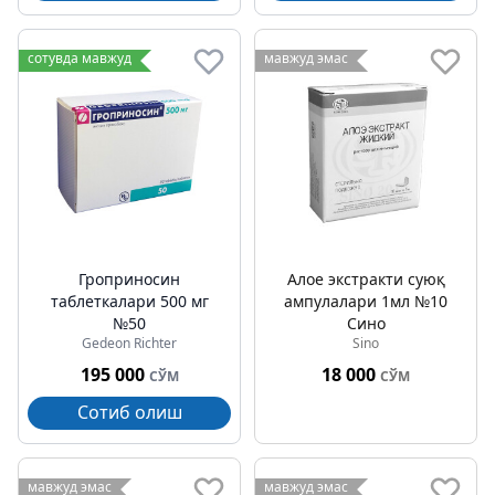
сотувда мавжуд
мавжуд эмас
Гроприносин
Алое экстракти суюқ
таблеткалари 500 мг
ампулалари 1мл №10
№50
Сино
Gedeon Richter
Sino
195 000
18 000
СЎМ
СЎМ
Сотиб олиш
мавжуд эмас
мавжуд эмас