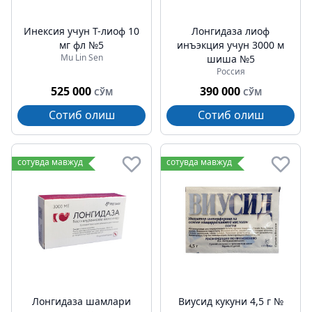
Инексия учун Т-лиоф 10
Лонгидаза лиоф
мг фл №5
инъэкция учун 3000 м
Mu Lin Sen
шиша №5
Россия
525 000
390 000
СЎМ
СЎМ
Сотиб олиш
Сотиб олиш
сотувда мавжуд
сотувда мавжуд
Лонгидаза шамлари
Виусид кукуни 4,5 г №