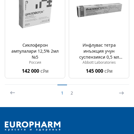
Сиклоферон
Инфлуваc тетра
ампулалари 12,5% 2мл
инъэкция учун
№5
суспензияси 0,5 мл
Россия
Abbott Laboratories
(шпритс)
142 000
145 000
СЎМ
СЎМ
1
2
Footer