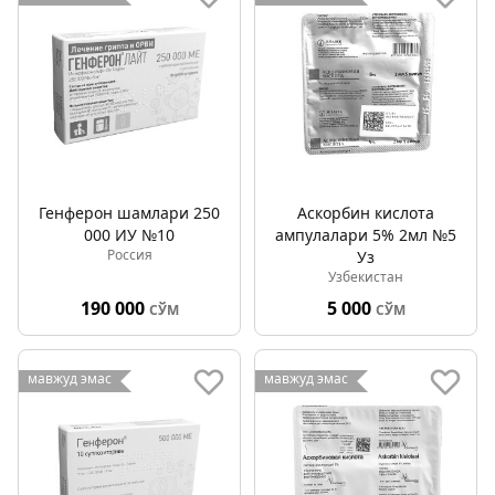
Генферон шамлари 250
Аскорбин кислота
000 ИУ №10
ампулалари 5% 2мл №5
Россия
Уз
Узбекистан
190 000
5 000
СЎМ
СЎМ
мавжуд эмас
мавжуд эмас