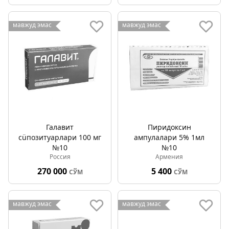
мавжуд эмас
мавжуд эмас
Галавит
Пиридоксин
сüпозитуарлари 100 мг
ампулалари 5% 1мл
№10
№10
Россия
Армения
270 000
5 400
СЎМ
СЎМ
мавжуд эмас
мавжуд эмас