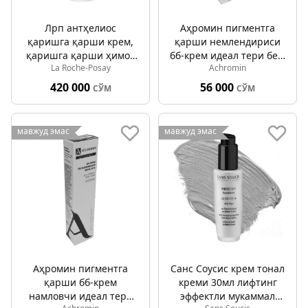
Лрп антҳелиос
Аҳромин пигментга
қаришга қарши крем,
қарши немлендириcи
қаришга қарши ҳимоя
бб-крем идеал тери беж
La Roche-Posay
Achromin
қилувчи рангли спф
02 50мл
50+ 50мл
420 000
56 000
СЎМ
СЎМ
мавжуд эмас
мавжуд эмас
Аҳромин пигментга
Санс Соуcис крем тонал
қарши бб-крем
креми 30мл лифтинг
намловчи идеал тери
эффектли мукаммал