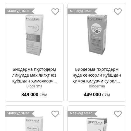
мавжуд эмас
мавжуд эмас
Биодерма пҳотодерм
Биодерма пҳотодерм
лиқуиде мах лигҳт юз
нуде сенсорли қуёшдан
қуёшдан ҳимояловчи
ҳимоя қилувчи суюқлик
Bioderma
Bioderma
суюқлик спф 100 40мл
спф 50+ 40мл
349 000
449 000
СЎМ
СЎМ
мавжуд эмас
мавжуд эмас