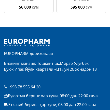
Achromin
Sans Soucis
нури 01 50мл
лифтинг
56 000
595 000
СЎМ
СЎМ
Footer
EUROPHARM дорихонаси
Бизнинг манзил: Тошкент ш.,Мирзо Улуғбек
Буюк Ипак Йўли квартали «Ц1»,уй 26 хонадон 13
+998 78 555 64 20
Буюртма бериш: ҳар куни, 08:00 дан 22:00 гача
Етказиб бериш: ҳар куни, 08:00 дан 22:00 гача