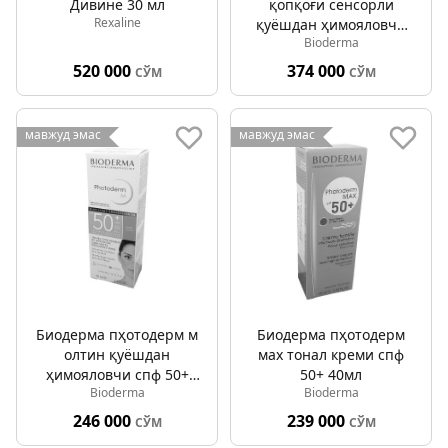
Дивине 30 мл
қопқоғи сенсорли
Rexaline
қуёшдан ҳимояловчи
Bioderma
спф 50+ 40г
520 000
374 000
СЎМ
СЎМ
мавжуд эмас
мавжуд эмас
Биодерма пҳотодерм м
Биодерма пҳотодерм
олтин қуёшдан
мах тонал креми спф
ҳимояловчи спф 50+
50+ 40мл
Bioderma
Bioderma
40мл
246 000
239 000
СЎМ
СЎМ