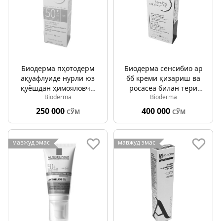
Биодерма пҳотодерм
Биодерма сенсибио ар
ақуафлуиде нурли юз
бб креми қизариш ва
қуёшдан ҳимояловчи
росаcеа билан тери
Bioderma
Bioderma
суюқлик спф 50+ 40мл
учун спф30 40мл
250 000
400 000
СЎМ
СЎМ
мавжуд эмас
мавжуд эмас