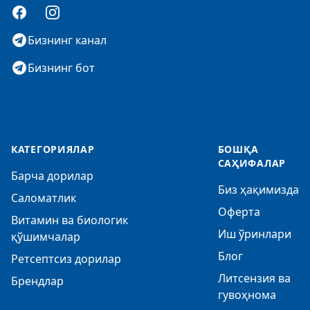
Facebook
Instagram
Бизнинг канал
Бизнинг бот
КАТЕГОРИЯЛАР
БОШҚА
САҲИФАЛАР
Барча дорилар
Биз ҳақимизда
Саломатлик
Оферта
Витамин ва биологик
Иш ўринлари
қўшимчалар
Блог
Ретсептсиз дорилар
Литсензия ва
Брендлар
гувоҳнома