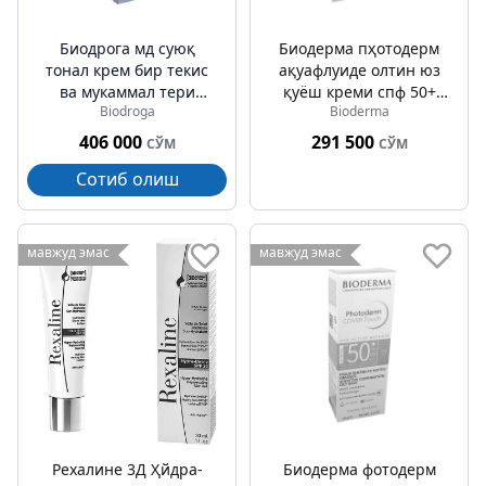
Биодрога мд суюқ
Биодерма пҳотодерм
тонал крем бир текис
ақуафлуиде олтин юз
ва мукаммал тери
қуёш креми спф 50+
Biodroga
Bioderma
рангини тўғирловчи
40мл
спф 15 30мл
406 000
291 500
СЎМ
СЎМ
Сотиб олиш
мавжуд эмас
мавжуд эмас
Рехалине 3Д Ҳйдра-
Биодерма фотодерм