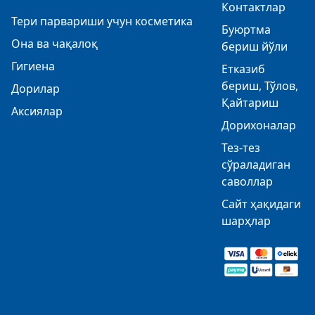
Контактлар
Тери парвариши учун косметика
Буюртма
Она ва чақалоқ
бериш йўли
Гигиена
Етказиб
бериш, Тўлов,
Дорилар
Қайтариш
Аксиялар
Дорихоналар
Тез-тез
сўраладиган
саволлар
Сайт ҳақидаги
шарҳлар