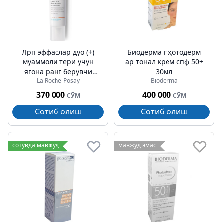
Лрп эффаcлар дуо (+)
Биодерма пҳотодерм
муаммоли тери учун
ар тонал крем спф 50+
ягона ранг берувчи
30мл
La Roche-Posay
Bioderma
крем-гел 40мл
370 000
400 000
СЎМ
СЎМ
Сотиб олиш
Сотиб олиш
сотувда мавжуд
мавжуд эмас