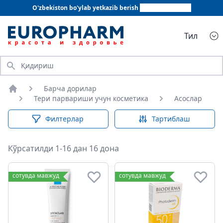
O'zbekiston bo'ylab yetkazib berish
+998 78 555 64 20
Тил
Қидириш
Барча дорилар
Бош саҳифа
Тери парвариши учун косметика
Асослар
Филтерлар
Тартиблаш
Кўрсатилди 1-16 дан 16 дона
Асослар
сотувда мавжуд
сотувда мавжуд