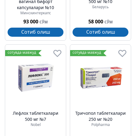
вагинал бифорт
500 мг №10
Беларусь
капсулалари №10
Минскинтеркапс
93 000
58 000
СЎМ
СЎМ
Сотиб олиш
Сотиб олиш
сотувда мавжуд
сотувда мавжуд
Лефлох таблеткалари
Тричопол таблеткалари
500 мг №7
250 мг №20
Nobel
Polpharma