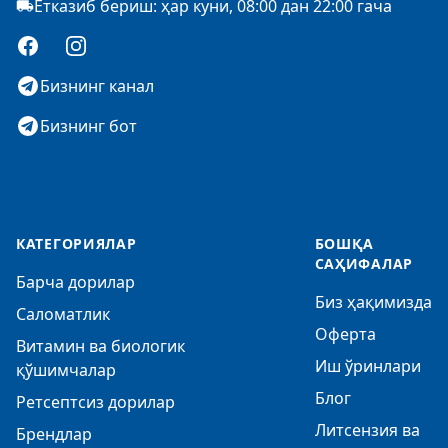
Етказиб бериш: ҳар куни, 08:00 дан 22:00 гача
Facebook
Instagram
Бизнинг канал
Бизнинг бот
КАТЕГОРИЯЛАР
БОШҚА
САҲИФАЛАР
Барча дорилар
Биз ҳақимизда
Саломатлик
Оферта
Витамин ва биологик
Иш ўринлари
қўшимчалар
Блог
Ретсептсиз дорилар
Литсензия ва
Брендлар