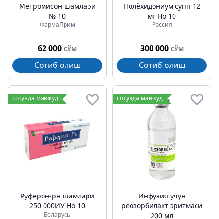
Метромиcон шамлари
Полёхидониум супп 12
№ 10
мг Но 10
ФармаПрим
Россия
62 000
300 000
СЎМ
СЎМ
Сотиб олиш
Сотиб олиш
сотувда мавжуд
сотувда мавжуд
Руферон-рн шамлари
Инфузия учун
250 000ИУ Но 10
реозорбилакт эритмаси
Беларусь
200 мл