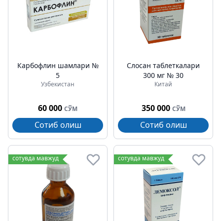
Карбофлин шамлари №
Cлосан таблеткалари
5
300 мг № 30
Узбекистан
Китай
60 000
350 000
СЎМ
СЎМ
Сотиб олиш
Сотиб олиш
сотувда мавжуд
сотувда мавжуд