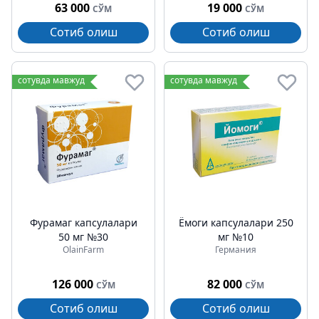
63 000
19 000
СЎМ
СЎМ
Сотиб олиш
Сотиб олиш
сотувда мавжуд
сотувда мавжуд
Фурамаг капсулалари
Ёмоги капсулалари 250
50 мг №30
мг №10
OlainFarm
Германия
126 000
82 000
СЎМ
СЎМ
Сотиб олиш
Сотиб олиш