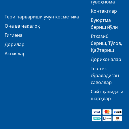
гувоҳнома
Контактлар
Тери парвариши учун косметика
Буюртма
Она ва чақалоқ
бериш йўли
Гигиена
Етказиб
бериш, Тўлов,
Дорилар
Қайтариш
Аксиялар
Дорихоналар
Тез-тез
сўраладиган
саволлар
Сайт ҳақидаги
шарҳлар