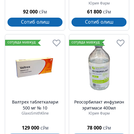
Юрия Фарм
92 000
61 800
СЎМ
СЎМ
Сотиб олиш
Сотиб олиш
сотувда мавжуд
сотувда мавжуд
Валтрех таблеткалари
Реосорбилакт инфузион
500 мг № 10
эритмаси 400мл
GlaxoSmithKline
Юрия Фарм
129 000
78 000
СЎМ
СЎМ