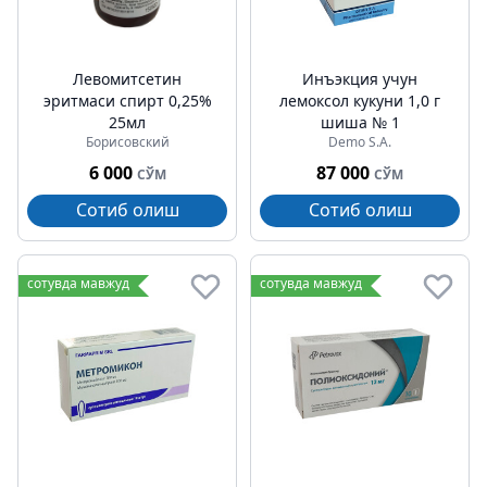
Левомитсетин
Инъэкция учун
эритмаси спирт 0,25%
лемоксол кукуни 1,0 г
25мл
шиша № 1
Борисовский
Demo S.A.
6 000
87 000
СЎМ
СЎМ
Сотиб олиш
Сотиб олиш
сотувда мавжуд
сотувда мавжуд