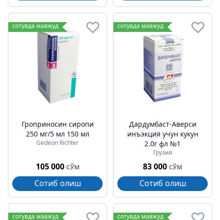
сотувда мавжуд
сотувда мавжуд
Гроприносин сиропи
Дардумбаcт-Аверси
250 мг/5 мл 150 мл
инъэкция учун кукун
Gedeon Richter
2.0г фл №1
Грузия
105 000
83 000
СЎМ
СЎМ
Сотиб олиш
Сотиб олиш
сотувда мавжуд
сотувда мавжуд