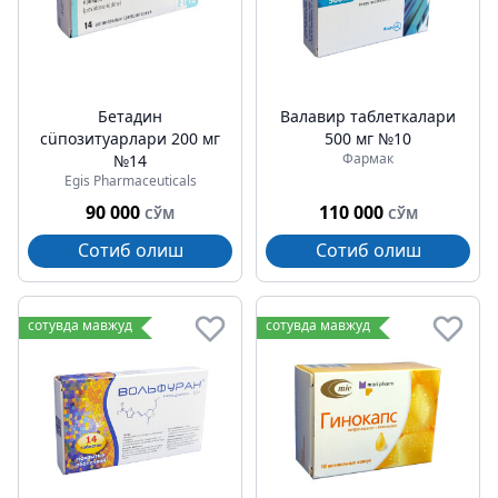
Бетадин
Валавир таблеткалари
сüпозитуарлари 200 мг
500 мг №10
Фармак
№14
Egis Pharmaceuticals
90 000
110 000
СЎМ
СЎМ
Сотиб олиш
Сотиб олиш
сотувда мавжуд
сотувда мавжуд