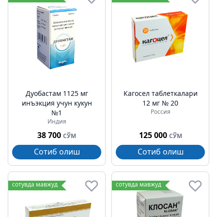
Дуобаcтам 1125 мг
Кагоcел таблеткалари
инъэкция учун кукун
12 мг № 20
Россия
№1
Индия
38 700
125 000
СЎМ
СЎМ
Сотиб олиш
Сотиб олиш
сотувда мавжуд
сотувда мавжуд