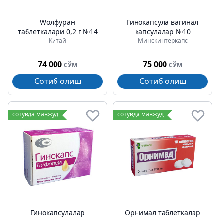
Wолфуран
Гинокапсула вагинал
таблеткалари 0,2 г №14
капсулалар №10
Китай
Минскинтеркапс
74 000
75 000
СЎМ
СЎМ
Сотиб олиш
Сотиб олиш
сотувда мавжуд
сотувда мавжуд
Гинокапсулалар
Орнимал таблеткалар