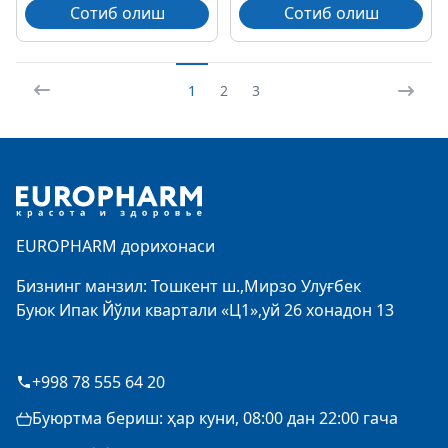
Сотиб олиш
Сотиб олиш
1
2
3
Footer
EUROPHARM дорихонаси
Бизнинг манзил: Тошкент ш.,Мирзо Улуғбек
Буюк Ипак Йўли квартали «Ц1»,уй 26 хонадон 13
+998 78 555 64 20
Буюртма бериш: ҳар куни, 08:00 дан 22:00 гача