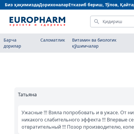
Биз ҳақимизда
Дорихоналар
Етказиб бериш, Тўлов, Қайт
Қидириш
Барча
Саломатлик
Витамин ва биологик
дорилар
қўшимчалар
Татьяна
Ужасные !!! Взяла попробовать и в ужасе. От них только запор и
никакого слабительного эффекта !!! Впервые сенадексин такой
отвратительный !!! Позор производителю, копеечный препарат и то