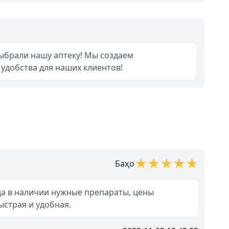
выбрали нашу аптеку! Мы создаем
удобства для наших клиентов!
★
★
★
★
★
Баҳо
гда в наличии нужные препараты, цены
ыстрая и удобная.