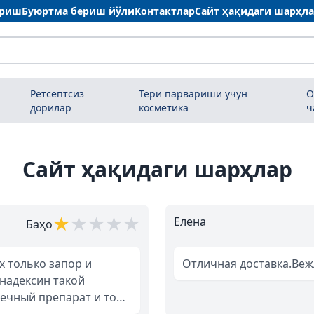
ариш
Буюртма бериш йўли
Контактлар
Сайт ҳақидаги шарҳл
Ретсептсиз
Тери парвариши учун
О
дорилар
косметика
ч
Сайт ҳақидаги шарҳлар
★
★
★
★
★
Елена
Баҳо
Отличная доставка.Ве