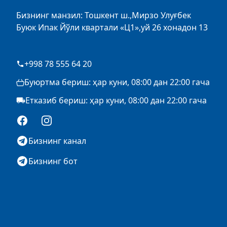
Бизнинг манзил: Тошкент ш.,Мирзо Улуғбек
Буюк Ипак Йўли квартали «Ц1»,уй 26 хонадон 13
+998 78 555 64 20
Буюртма бериш: ҳар куни, 08:00 дан 22:00 гача
Етказиб бериш: ҳар куни, 08:00 дан 22:00 гача
Facebook
Instagram
Бизнинг канал
Бизнинг бот