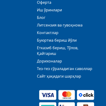
Оферта
Иш ўринлари
Блог
Литсензия ва гувоҳнома
Контактлар
Буюртма бериш йўли
Етказиб бериш, Тўлов,
Қайтариш
Дорихоналар
Тез-тез сўраладиган саволлар
Сайт ҳақидаги шарҳлар