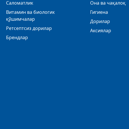
Саломатлик
Она ва чақалоқ
Витамин ва биологик
Гигиена
қўшимчалар
Дорилар
Ретсептсиз дорилар
Аксиялар
Брендлар