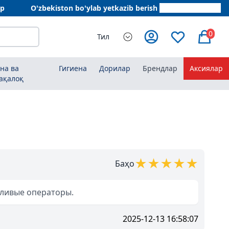
ар
O'zbekiston bo'ylab yetkazib berish
+998 78 555 64 20
0
Тил
на ва
Гигиена
Дорилар
Брендлар
Аксиялар
ақалоқ
★
★
★
★
★
Баҳо
жливые операторы.
2025-12-13 16:58:07