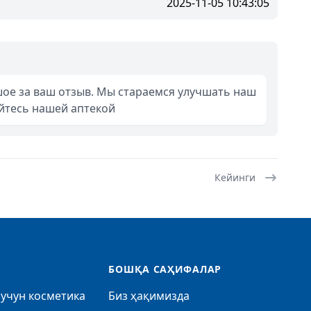
2025-11-05 10:43:05
ое за ваш отзыв. Мы стараемся улучшать наш
уйтесь нашей аптекой
Кейинги
БОШҚА САҲИФАЛАР
учун косметика
Биз ҳақимизда