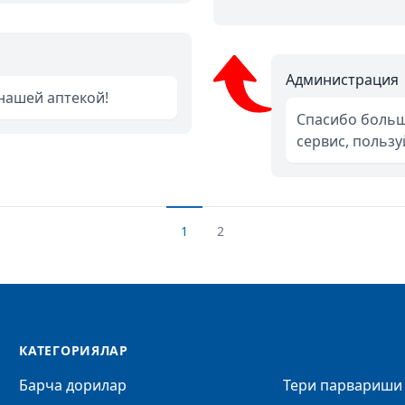
Администрация
 нашей аптекой!
Спасибо больш
сервис, польз
1
2
КАТЕГОРИЯЛАР
Барча дорилар
Тери парвариши 