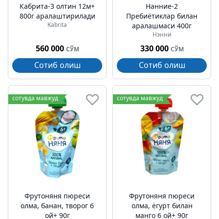
Кабрита-3 олтин 12м+
Нанние-2
800г аралаштирилади
Пребиётиклар билан
Kabrita
аралашмаси 400г
Нэнни
560 000
330 000
СЎМ
СЎМ
Сотиб олиш
Сотиб олиш
сотувда мавжуд
сотувда мавжуд
Фрутоняня пюреси
Фрутоняня пюреси
олма, банан, творог 6
олма, ёгурт билан
ой+ 90г
манго 6 ой+ 90г