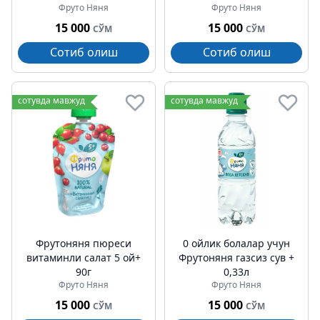
Фруто Няня
Фруто Няня
15 000
15 000
СЎМ
СЎМ
Сотиб олиш
Сотиб олиш
сотувда мавжуд
сотувда мавжуд
Фрутоняня пюреси
0 ойлик болалар учун
витаминли салат 5 ой+
Фрутоняня газсиз сув +
90г
0,33л
Фруто Няня
Фруто Няня
15 000
15 000
СЎМ
СЎМ