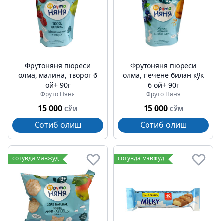
Фрутоняня пюреси
Фрутоняня пюреси
олма, малина, творог 6
олма, печене билан кўк
ой+ 90г
6 ой+ 90г
Фруто Няня
Фруто Няня
15 000
15 000
СЎМ
СЎМ
Сотиб олиш
Сотиб олиш
сотувда мавжуд
сотувда мавжуд