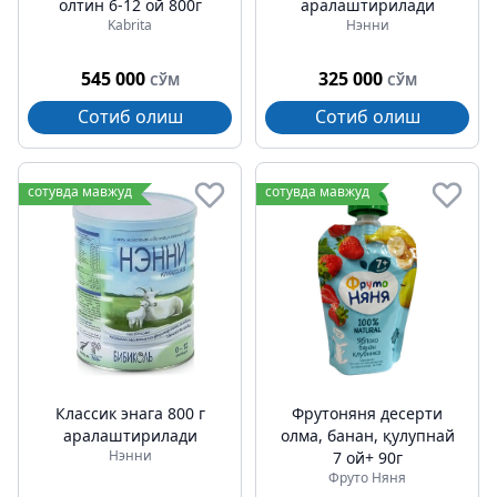
олтин 6-12 ой 800г
аралаштирилади
Kabrita
Нэнни
545 000
325 000
СЎМ
СЎМ
Сотиб олиш
Сотиб олиш
сотувда мавжуд
сотувда мавжуд
Классик энага 800 г
Фрутоняня десерти
аралаштирилади
олма, банан, қулупнай
Нэнни
7 ой+ 90г
Фруто Няня