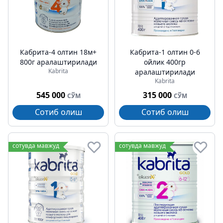
Кабрита-4 олтин 18м+
Кабрита-1 олтин 0-6
800г аралаштирилади
ойлик 400гр
Kabrita
аралаштирилади
Kabrita
545 000
315 000
СЎМ
СЎМ
Сотиб олиш
Сотиб олиш
сотувда мавжуд
сотувда мавжуд