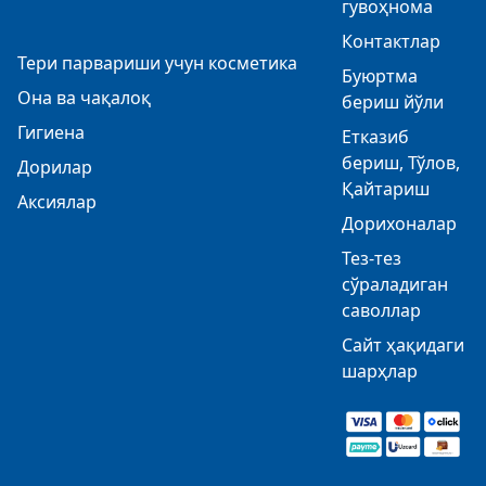
гувоҳнома
Контактлар
Тери парвариши учун косметика
Буюртма
Она ва чақалоқ
бериш йўли
Гигиена
Етказиб
бериш, Тўлов,
Дорилар
Қайтариш
Аксиялар
Дорихоналар
Тез-тез
сўраладиган
саволлар
Сайт ҳақидаги
шарҳлар