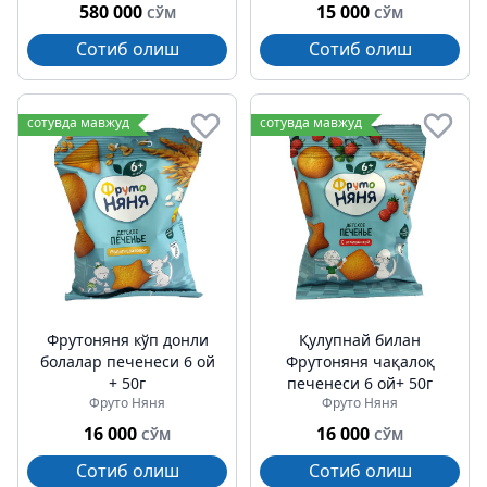
580 000
15 000
СЎМ
СЎМ
Сотиб олиш
Сотиб олиш
сотувда мавжуд
сотувда мавжуд
Фрутоняня кўп донли
Қулупнай билан
болалар печенеси 6 ой
Фрутоняня чақалоқ
+ 50г
печенеси 6 ой+ 50г
Фруто Няня
Фруто Няня
16 000
16 000
СЎМ
СЎМ
Сотиб олиш
Сотиб олиш