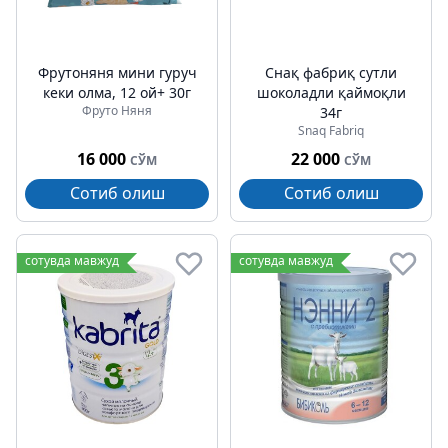
Фрутоняня мини гуруч
Снақ фабриқ сутли
кеки олма, 12 ой+ 30г
шоколадли қаймоқли
Фруто Няня
34г
Snaq Fabriq
16 000
22 000
СЎМ
СЎМ
Сотиб олиш
Сотиб олиш
сотувда мавжуд
сотувда мавжуд