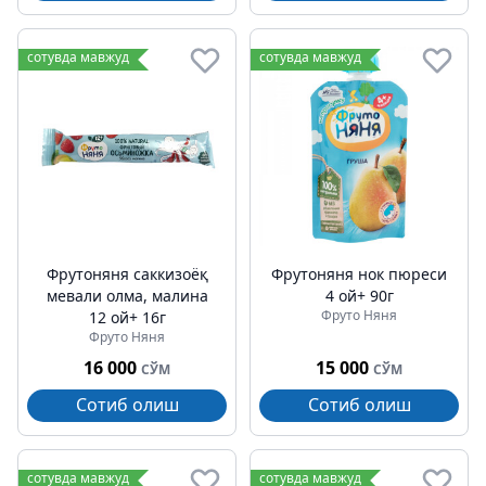
сотувда мавжуд
сотувда мавжуд
Фрутоняня саккизоёқ
Фрутоняня нок пюреси
мевали олма, малина
4 ой+ 90г
Фруто Няня
12 ой+ 16г
Фруто Няня
16 000
15 000
СЎМ
СЎМ
Сотиб олиш
Сотиб олиш
сотувда мавжуд
сотувда мавжуд