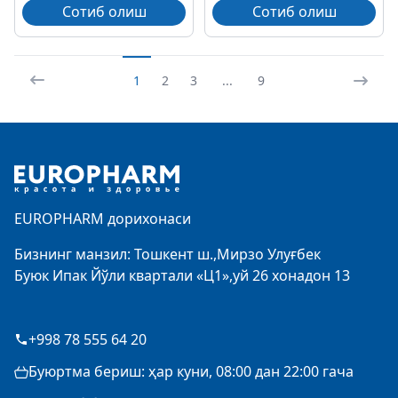
Сотиб олиш
Сотиб олиш
1
2
3
...
9
Footer
EUROPHARM дорихонаси
Бизнинг манзил: Тошкент ш.,Мирзо Улуғбек
Буюк Ипак Йўли квартали «Ц1»,уй 26 хонадон 13
+998 78 555 64 20
Буюртма бериш: ҳар куни, 08:00 дан 22:00 гача