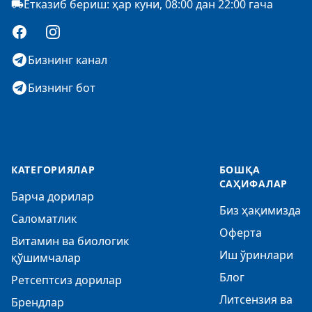
Етказиб бериш: ҳар куни, 08:00 дан 22:00 гача
Facebook
Instagram
Бизнинг канал
Бизнинг бот
КАТЕГОРИЯЛАР
БОШҚА
САҲИФАЛАР
Барча дорилар
Биз ҳақимизда
Саломатлик
Оферта
Витамин ва биологик
Иш ўринлари
қўшимчалар
Блог
Ретсептсиз дорилар
Литсензия ва
Брендлар