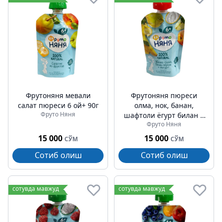
Фрутоняня мевали
Фрутоняня пюреси
салат пюреси 6 ой+ 90г
олма, нок, банан,
Фруто Няня
шафтоли ёгурт билан 6
Фруто Няня
ой+ 90г
15 000
15 000
СЎМ
СЎМ
Сотиб олиш
Сотиб олиш
сотувда мавжуд
сотувда мавжуд