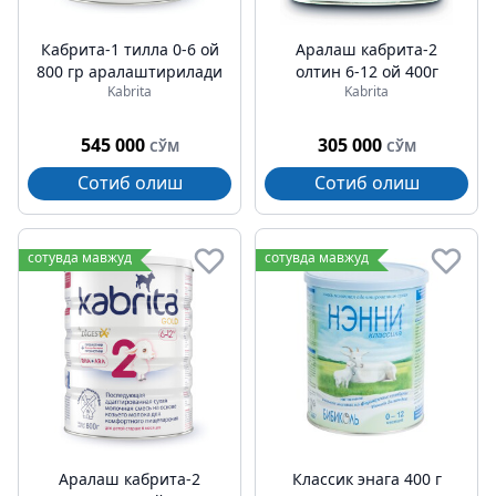
Кабрита-1 тилла 0-6 ой
Аралаш кабрита-2
800 гр аралаштирилади
олтин 6-12 ой 400г
Kabrita
Kabrita
545 000
305 000
СЎМ
СЎМ
Сотиб олиш
Сотиб олиш
сотувда мавжуд
сотувда мавжуд
Аралаш кабрита-2
Классик энага 400 г