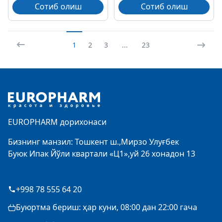
Сотиб олиш
Сотиб олиш
1
2
3
...
23
Footer
EUROPHARM дорихонаси
Бизнинг манзил: Тошкент ш.,Мирзо Улуғбек
Буюк Ипак Йўли квартали «Ц1»,уй 26 хонадон 13
+998 78 555 64 20
Буюртма бериш: ҳар куни, 08:00 дан 22:00 гача