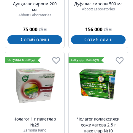
Дупҳалаc сиропи 200
Дуфалаc сиропи 500 мл
Abbott Laboratories
мл
Abbott Laboratories
75 000
156 000
СЎМ
СЎМ
Сотиб олиш
Сотиб олиш
сотувда мавжуд
сотувда мавжуд
Чолагог 1 г пакетлар
Чолагог коллексияси
№25
ҳожиматова 2,5 г
Zamona Rano
пакетлар №10