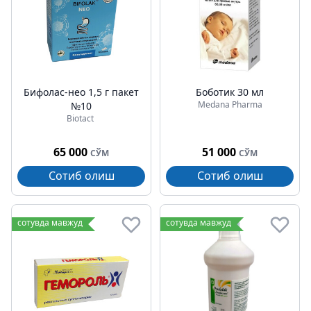
Бифолаc-нео 1,5 г пакет
Боботик 30 мл
Medana Pharma
№10
Biotact
65 000
51 000
СЎМ
СЎМ
Сотиб олиш
Сотиб олиш
сотувда мавжуд
сотувда мавжуд