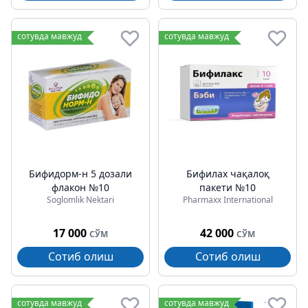
сотувда мавжуд
сотувда мавжуд
Бифидорм-н 5 дозали
Бифилах чақалоқ
флакон №10
пакети №10
Soglomlik Nektari
Pharmaxx International
17 000
42 000
СЎМ
СЎМ
Сотиб олиш
Сотиб олиш
сотувда мавжуд
сотувда мавжуд