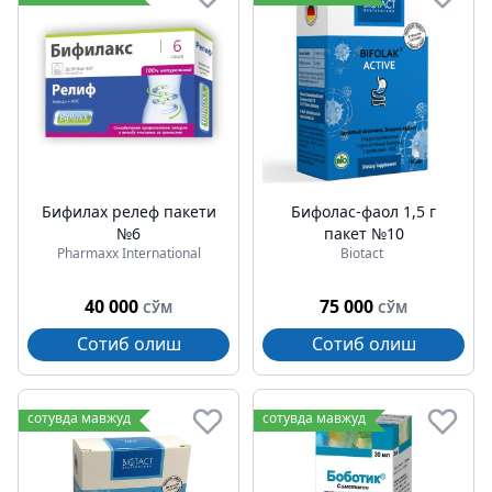
Бифилах релеф пакети
Бифолаc-фаол 1,5 г
№6
пакет №10
Pharmaxx International
Biotact
40 000
75 000
СЎМ
СЎМ
Сотиб олиш
Сотиб олиш
сотувда мавжуд
сотувда мавжуд