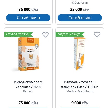
Узбекистан
36 000
33 000
СЎМ
СЎМ
Сотиб олиш
Сотиб олиш
сотувда мавжуд
сотувда мавжуд
Иммунокомплекс
Клизмани тозалаш
капсуласи №10
плюс эритмаси 135 мл
Biotact
Medical Max Pharm
75 000
9 000
СЎМ
СЎМ