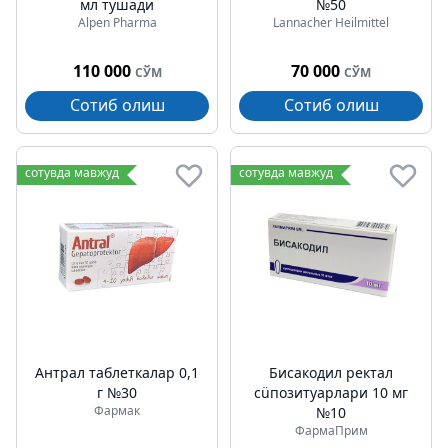
мл тушади
№50
Alpen Pharma
Lannacher Heilmittel
110 000
70 000
СЎМ
СЎМ
Сотиб олиш
Сотиб олиш
сотувда мавжуд
сотувда мавжуд
Антрал таблеткалар 0,1
Бисакодил ректал
г №30
сüпозитуарлари 10 мг
Фармак
№10
ФармаПрим