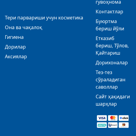
гувоҳнома
Контактлар
Тери парвариши учун косметика
Буюртма
Она ва чақалоқ
бериш йўли
Гигиена
Етказиб
бериш, Тўлов,
Дорилар
Қайтариш
Аксиялар
Дорихоналар
Тез-тез
сўраладиган
саволлар
Сайт ҳақидаги
шарҳлар