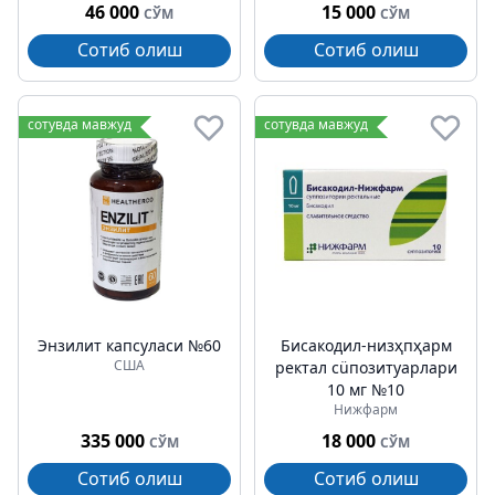
46 000
15 000
СЎМ
СЎМ
Сотиб олиш
Сотиб олиш
сотувда мавжуд
сотувда мавжуд
Энзилит капсуласи №60
Бисакодил-низҳпҳарм
США
ректал сüпозитуарлари
10 мг №10
Нижфарм
335 000
18 000
СЎМ
СЎМ
Сотиб олиш
Сотиб олиш