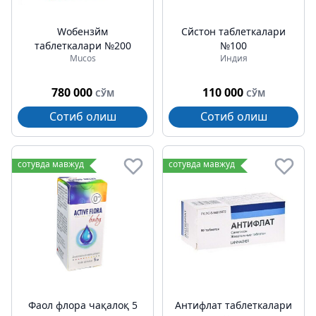
Wобензйм
Cйстон таблеткалари
таблеткалари №200
№100
Mucos
Индия
780 000
110 000
СЎМ
СЎМ
Сотиб олиш
Сотиб олиш
сотувда мавжуд
сотувда мавжуд
Фаол флора чақалоқ 5
Антифлат таблеткалари