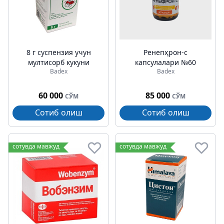
8 г суспензия учун
Ренепҳрон-с
мултисорб кукуни
капсулалари №60
Badex
Badex
60 000
85 000
СЎМ
СЎМ
Сотиб олиш
Сотиб олиш
сотувда мавжуд
сотувда мавжуд