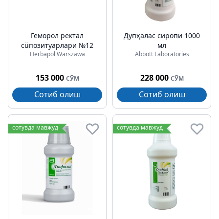
Геморол ректал
Дупҳалаc сиропи 1000
сüпозитуарлари №12
мл
Herbapol Warszawa
Abbott Laboratories
153 000
228 000
СЎМ
СЎМ
Сотиб олиш
Сотиб олиш
сотувда мавжуд
сотувда мавжуд