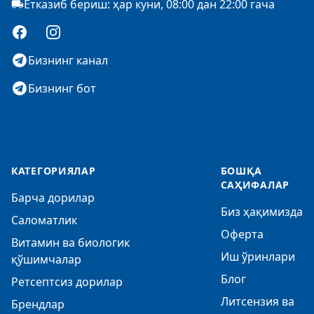
Етказиб бериш: ҳар куни, 08:00 дан 22:00 гача
Facebook
Instagram
Бизнинг канал
Бизнинг бот
КАТЕГОРИЯЛАР
БОШҚА
САҲИФАЛАР
Барча дорилар
Биз ҳақимизда
Саломатлик
Оферта
Витамин ва биологик
Иш ўринлари
қўшимчалар
Блог
Ретсептсиз дорилар
Литсензия ва
Брендлар