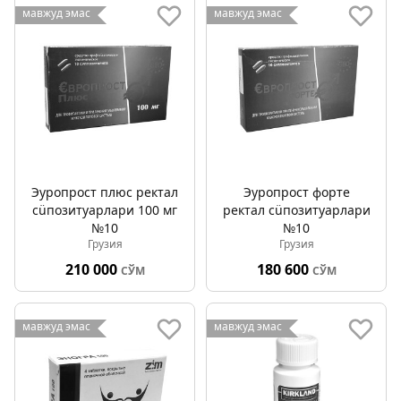
мавжуд эмас
мавжуд эмас
Эуропрост плюс ректал
Эуропрост форте
сüпозитуарлари 100 мг
ректал сüпозитуарлари
№10
№10
Грузия
Грузия
210 000
180 600
СЎМ
СЎМ
мавжуд эмас
мавжуд эмас