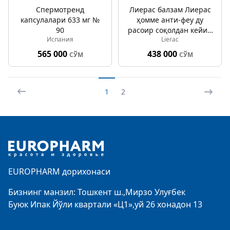
Спермотренд
Лиераc балзам Лиераc
капсулалари 633 мг №
ҳомме анти-феу ду
90
расоир соқолдан кейин
Испания
Lierac
75мл
565 000
438 000
СЎМ
СЎМ
1
2
Footer
EUROPHARM дорихонаси
Бизнинг манзил: Тошкент ш.,Мирзо Улуғбек
Буюк Ипак Йўли квартали «Ц1»,уй 26 хонадон 13