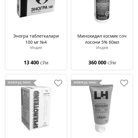
Эногра таблеткалари
Минохидил космик соч
100 мг №4
лосони 5% 60мл
Индия
Индия
13 400
360 000
СЎМ
СЎМ
мавжуд эмас
мавжуд эмас