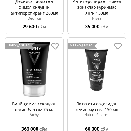
Деониcа табиатни
Антиперспирант Нивеа
ҳимоя қилувчи
эркаклар кўринмас
антиперспирант 200мл
янги 150мл
Deonica
Nivea
29 600
35 000
СЎМ
СЎМ
мавжуд эмас
мавжуд эмас
Вичй ҳомме соқолдан
Як ва ети соқолидан
кейин балзам 75 мл
кейин муз гел 150 мл
Vichy
Natura Siberica
366 000
66 000
СЎМ
СЎМ