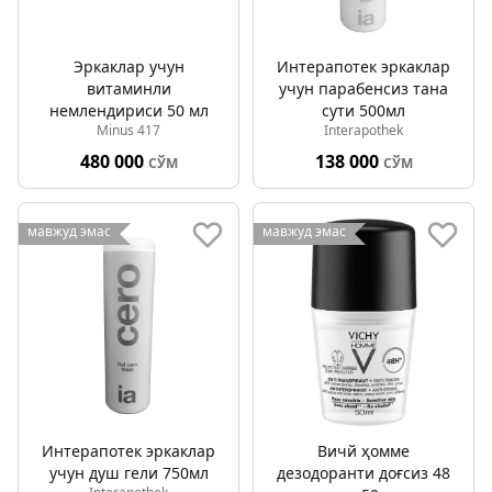
Эркаклар учун
Интерапотек эркаклар
витаминли
учун парабенсиз тана
немлендириcи 50 мл
сути 500мл
Minus 417
Interapothek
480 000
138 000
СЎМ
СЎМ
мавжуд эмас
мавжуд эмас
Интерапотек эркаклар
Вичй ҳомме
учун душ гели 750мл
дезодоранти доғсиз 48