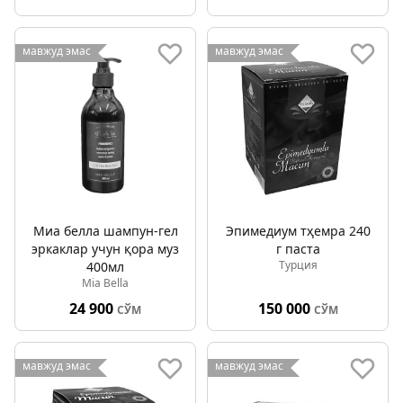
мавжуд эмас
мавжуд эмас
Миа белла шампун-гел
Эпимедиум тҳемра 240
эркаклар учун қора муз
г паста
Турция
400мл
Mia Bella
24 900
150 000
СЎМ
СЎМ
мавжуд эмас
мавжуд эмас