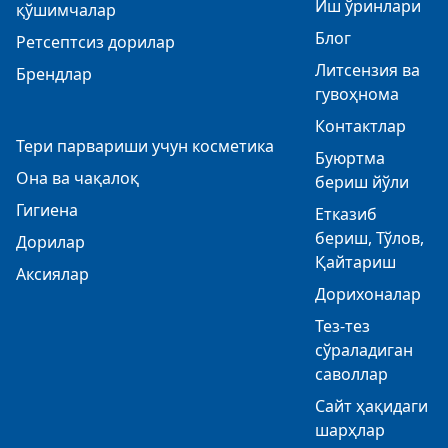
Иш ўринлари
қўшимчалар
Блог
Ретсептсиз дорилар
Литсензия ва
Брендлар
гувоҳнома
Контактлар
Тери парвариши учун косметика
Буюртма
Она ва чақалоқ
бериш йўли
Гигиена
Етказиб
бериш, Тўлов,
Дорилар
Қайтариш
Аксиялар
Дорихоналар
Тез-тез
сўраладиган
саволлар
Сайт ҳақидаги
шарҳлар