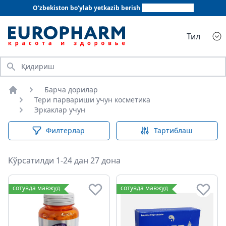
O'zbekiston bo'ylab yetkazib berish
+998 78 555 64 20
Тил
Қидириш
Барча дорилар
Бош саҳифа
Тери парвариши учун косметика
Эркаклар учун
Филтерлар
Тартиблаш
Кўрсатилди 1-24 дан 27 дона
Эркаклар учун
сотувда мавжуд
сотувда мавжуд