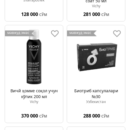
Interapothek
соат 50 мл
Vichy
128 000
281 000
СЎМ
СЎМ
мавжуд эмас
мавжуд эмас
Вичй ҳомме соқол учун
Биотриб капсулалари
кўпик 200 мл
№30
Vichy
Узбекистан
370 000
288 000
СЎМ
СЎМ