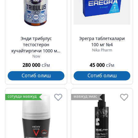
Энди трибулус
Эрегра таблеткалари
тестостерон
100 мг №4
Nika Pharm
кучайтиргичи 1000 мкг
Now
№90
280 000
45 000
СЎМ
СЎМ
Сотиб олиш
Сотиб олиш
сотувда мавжуд
мавжуд эмас