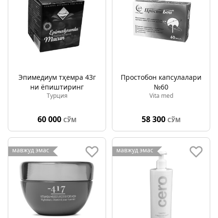
Эпимедиум тҳемра 43г
Простобон капсулалари
ни ёпиштиринг
№60
Турция
Vita med
60 000
58 300
СЎМ
СЎМ
мавжуд эмас
мавжуд эмас