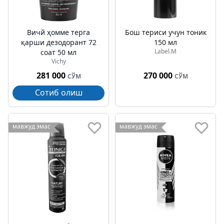
Вичй ҳомме терга
Бош териси учун тоник
қарши дезодорант 72
150 мл
Label.M
соат 50 мл
Vichy
281 000
270 000
СЎМ
СЎМ
Сотиб олиш
мавжуд эмас
мавжуд эмас