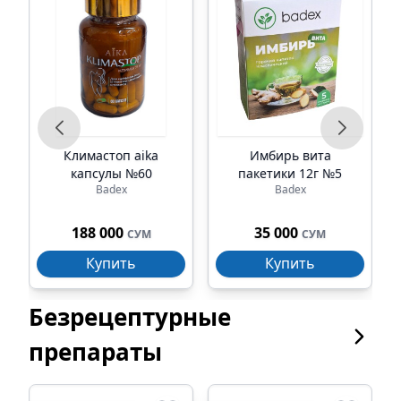
е
Климастоп aika
Имбирь вита
капсулы №60
пакетики 12г №5
Badex
Badex
188 000
35 000
СУМ
СУМ
Купить
Купить
Безрецептурные
препараты