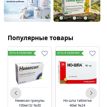
Популярные товары
есть в наличии
есть в наличии
е
Нимесил гранулы
Но-шпа таблетки
100мг/2г №30
40мг №24