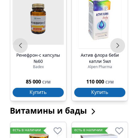
е
Ренефрон-с капсулы
Актив флора беби
№60
капли 5мл
Badex
Alpen Pharma
85 000
110 000
СУМ
СУМ
Купить
Купить
Витамины и бады
есть в наличии
есть в наличии
е