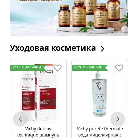
Уходовая косметика
есть в наличии
есть в наличии
е
е
Vichy dercos
Vichy purete thermalе
technique шампунь
вода мицеллярная с