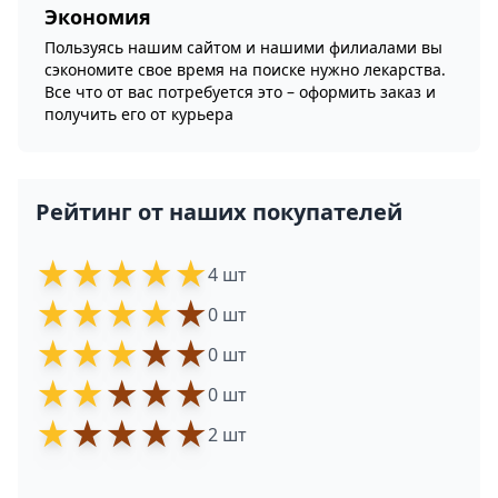
Экономия
Пользуясь нашим сайтом и нашими филиалами вы
сэкономите свое время на поиске нужно лекарства.
Все что от вас потребуется это – оформить заказ и
получить его от курьера
Рейтинг от наших покупателей
★
★
★
★
★
4 шт
★
★
★
★
★
0 шт
★
★
★
★
★
0 шт
★
★
★
★
★
0 шт
★
★
★
★
★
2 шт