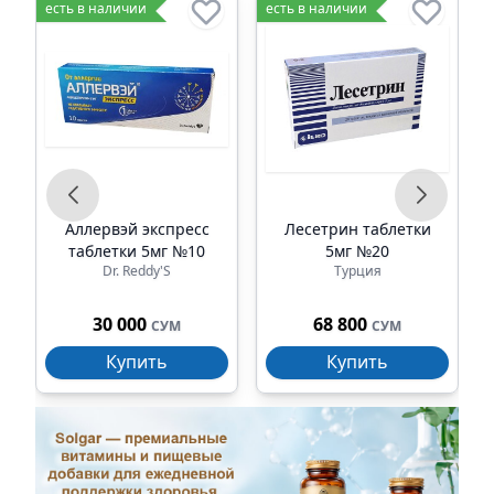
есть в наличии
есть в наличии
е
е
Аллервэй экспресс
Лесетрин таблетки
таблетки 5мг №10
5мг №20
Dr. Reddy'S
Турция
30 000
68 800
СУМ
СУМ
Купить
Купить