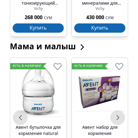
тонизирующий
минералами для
Vichy
Vichy
против выпадения
чувствительной
волос 200мл
кожи 400мл
268 000
430 000
СУМ
СУМ
Купить
Купить
Мама и малыш
есть в наличии
есть в наличии
е
е
Авент бутылочка для
Авент набор для
кормления natural
кормления