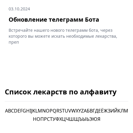
03.10.2024
Обновление телеграмм Бота
Встречайте нашего нового телеграмм бота, через
которого вы можете искать необходимые лекарства,
преп
Список лекарств по алфавиту
A
B
C
D
E
F
G
H
I
J
K
L
M
N
O
P
Q
R
S
T
U
V
W
X
Y
Z
А
Б
В
Г
Д
Е
Ё
Ж
З
И
Й
К
Л
М
Н
О
П
Р
С
Т
У
Ф
Х
Ц
Ч
Ш
Щ
Ъ
Ы
Ь
Э
Ю
Я