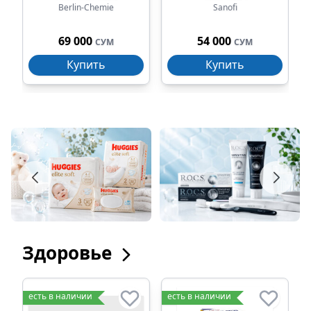
Berlin-Chemie
Sanofi
69 000
54 000
СУМ
СУМ
Купить
Купить
Здоровье
есть в наличии
есть в наличии
е