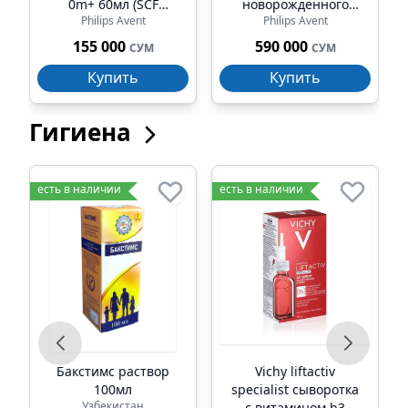
0m+ 60мл (SCF
новорожденного
Philips Avent
Philips Avent
039/17)
natural+ 0m+
(scd301/01)
155 000
590 000
СУМ
СУМ
Купить
Купить
Гигиена
есть в наличии
есть в наличии
е
е
Бакстимс раствор
Vichy liftactiv
100мл
specialist сыворотка
Узбекистан
с витамином b3