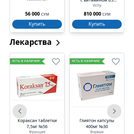
Vichy
против пигментации
и морщин 30мл
56 000
810 000
СУМ
СУМ
Купить
Купить
Лекарства
есть в наличии
есть в наличии
е
е
Кораксан таблетки
Глиятон капсулы
7,5мг №56
400мг №30
Франция
Фармак