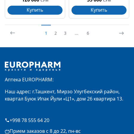
СУМ
СУМ
Купить
Купить
1
2
3
...
6
Footer
Аптека EUROPHARM:
Наш адрес: г.Ташкент, Мирзо Улугбекский район,
квартал Буюк Ипак Йули «Ц1», дом 26 квартира 13.
+998 78 555 64 20
Прием заказов с 8 до 22, пн-вс