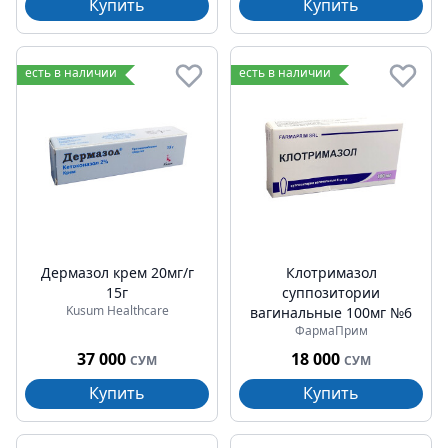
Купить
Купить
есть в наличии
есть в наличии
Дермазол крем 20мг/г
Клотримазол
15г
суппозитории
Kusum Healthcare
вагинальные 100мг №6
ФармаПрим
37 000
18 000
СУМ
СУМ
Купить
Купить