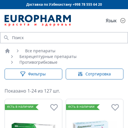
Доставка по Узбекистану +998
78 555 64 20
Язык
Искать
Все препараты
Главная
Безрецептурные препараты
Противогрибковые
Фильтры
Сотртировка
Показано 1-24 из 127 шт.
Противогрибковые
есть в наличии
есть в наличии