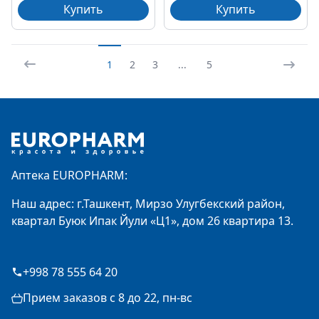
Купить
Купить
1
2
3
...
5
Footer
Аптека EUROPHARM:
Наш адрес: г.Ташкент, Мирзо Улугбекский район,
квартал Буюк Ипак Йули «Ц1», дом 26 квартира 13.
+998 78 555 64 20
Прием заказов с 8 до 22, пн-вс