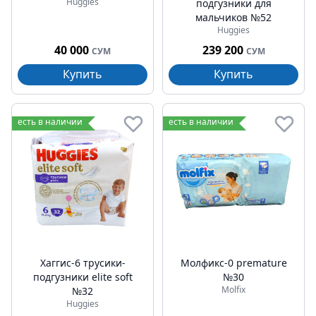
Huggies
подгузники для
мальчиков №52
Huggies
40 000
239 200
СУМ
СУМ
Купить
Купить
есть в наличии
есть в наличии
Хаггис-6 трусики-
Молфикс-0 premature
подгузники elite soft
№30
Molfix
№32
Huggies