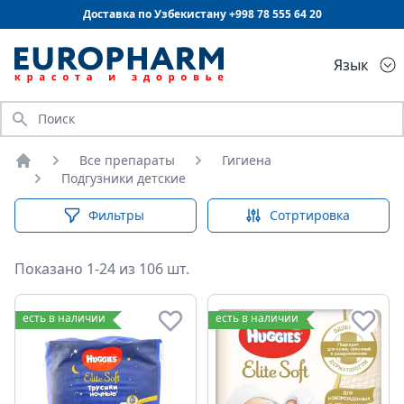
Доставка по Узбекистану +998
78 555 64 20
Язык
Искать
Все препараты
Гигиена
Главная
Подгузники детские
Фильтры
Сотртировка
Показано 1-24 из 106 шт.
Подгузники детские
есть в наличии
есть в наличии