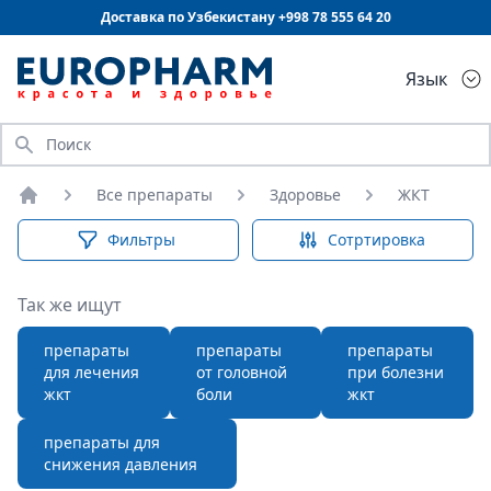
Доставка по Узбекистану +998
78 555 64 20
Язык
Искать
Все препараты
Здоровье
ЖКТ
Главная
Фильтры
Сотртировка
Так же ищут
препараты
препараты
препараты
для лечения
от головной
при болезни
жкт
боли
жкт
препараты для
снижения давления