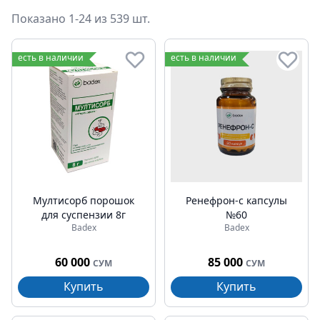
Показано 1-24 из 539 шт.
Средства для желудка
есть в наличии
есть в наличии
Мултисорб порошок
Ренефрон-с капсулы
для суспензии 8г
№60
Badex
Badex
60 000
85 000
СУМ
СУМ
Купить
Купить