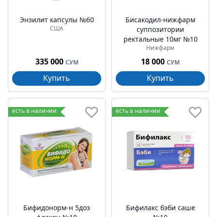
Энзилит капсулы №60
Бисакодил-нижфарм
США
суппозитории
ректальные 10мг №10
Нижфарм
335 000
18 000
СУМ
СУМ
Купить
Купить
есть в наличии
есть в наличии
Бифидонорм-н 5доз
Бифилакс бэби саше