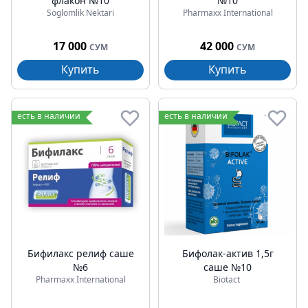
флакон №10
№10
Soglomlik Nektari
Pharmaxx International
17 000
42 000
СУМ
СУМ
Купить
Купить
есть в наличии
есть в наличии
Бифилакс релиф саше
Бифолак-актив 1,5г
№6
саше №10
Pharmaxx International
Biotact