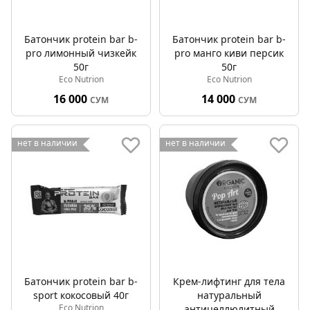
Батончик protein bar b-
Батончик protein bar b-
pro лимонный чизкейк
pro манго киви персик
50г
50г
Eco Nutrion
Eco Nutrion
16 000
14 000
СУМ
СУМ
нет в наличии
нет в наличии
Батончик protein bar b-
Крем-лифтинг для тела
sport кокосовый 40г
натуральный
Eco Nutrion
антицеллюлитный