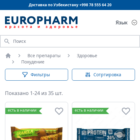
Доставка по Узбекистану +998
78 555 64 20
Язык
Искать
Все препараты
Здоровье
Главная
Похудение
Фильтры
Сотртировка
Показано 1-24 из 35 шт.
Похудение
есть в наличии
есть в наличии