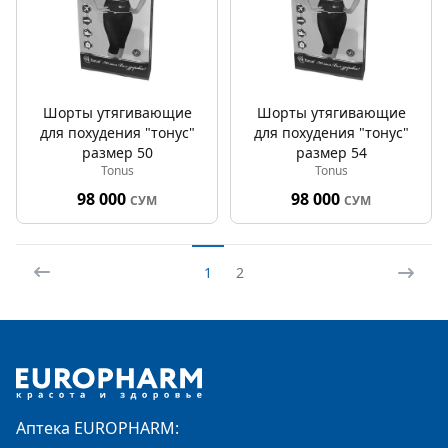
Шорты утягивающие
Шорты утягивающие
для похудения "тонус"
для похудения "тонус"
размер 50
размер 54
Tonus
Tonus
98 000
98 000
СУМ
СУМ
1
2
Footer
Аптека EUROPHARM: