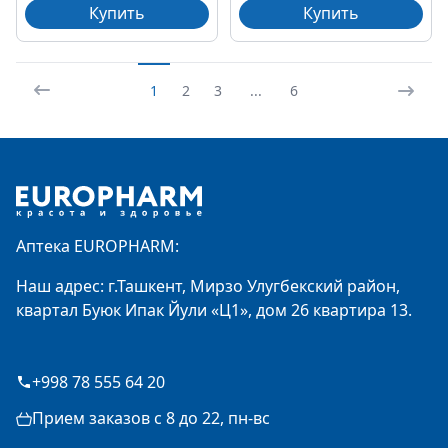
Купить
Купить
1
2
3
...
6
Footer
Аптека EUROPHARM:
Наш адрес: г.Ташкент, Мирзо Улугбекский район,
квартал Буюк Ипак Йули «Ц1», дом 26 квартира 13.
+998 78 555 64 20
Прием заказов с 8 до 22, пн-вс