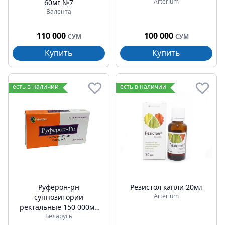
Arterium
60мг №7
Валента
110 000
100 000
СУМ
СУМ
Купить
Купить
есть в наличии
есть в наличии
Руферон-рн
Резистол капли 20мл
Arterium
суппозитории
ректальные 150 000ме
Беларусь
№10