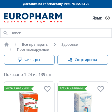
Доставка по Узбекистану +998
78 555 64 20
Язык
Искать
Все препараты
Здоровье
Главная
Противовирусные
Фильтры
Сотртировка
Показано 1-24 из 139 шт.
Противовирусные
есть в наличии
есть в наличии