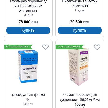
Тазопераз порошок д/
Витагриель таблетки
ин 1000мг/125мг
75мг №30
Индия
флакон №1
Индия
78 000
39 500
СУМ
СУМ
Купить
Купить
есть в наличии
есть в наличии
Цефзосул 1,5г флакон
Кламок порошок для
№1
суспензии 156,25мг/5мл
Индия
100мл