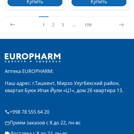
Купить
Купить
1
2
3
...
109
Footer
Аптека EUROPHARM:
Наш адрес: г.Ташкент, Мирзо Улугбекский район,
квартал Буюк Ипак Йули «Ц1», дом 26 квартира 13.
+998 78 555 64 20
Прием заказов с 8 до 22, пн-вс
Доставка с 8 до 22, пн-вс