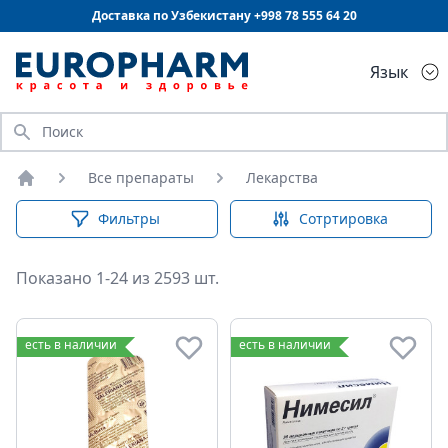
Доставка по Узбекистану +998
78 555 64 20
Язык
Искать
Сердечно-сосудистая система
Все препараты
Лекарства
Для лечения печени
Для
Главная
Фильтры
Сотртировка
Показано 1-24 из 2593 шт.
Лекарства
есть в наличии
есть в наличии