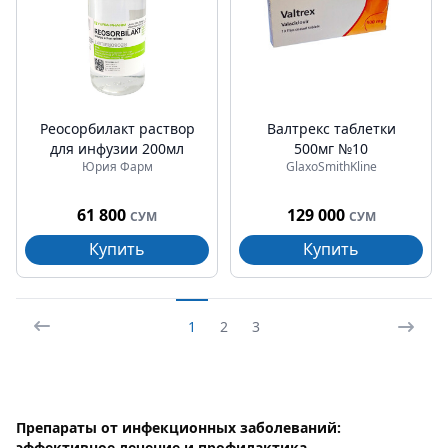
Реосорбилакт раствор
Валтрекс таблетки
для инфузии 200мл
500мг №10
Юрия Фарм
GlaxoSmithKline
61 800
129 000
СУМ
СУМ
Купить
Купить
1
2
3
Препараты от инфекционных заболеваний:
эффективное лечение и профилактика