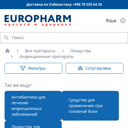
Доставка по Узбекистану +998
78 555 64 20
Язык
Искать
Все препараты
Лекарства
Главная
Инфекционные препараты
Фильтры
Сотртировка
Так же ищут
Антибиотики для
Средства для
лечения
применения при
инфекционных
головной боли
заболеваний
Лекарства для