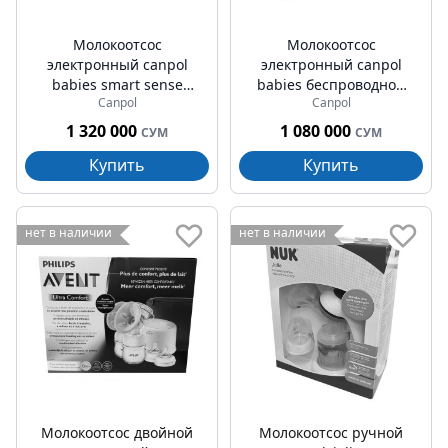
Молокоотсос
Молокоотсос
электронный canpol
электронный canpol
babies smart sense
babies беспроводной
Canpol
Canpol
беспроводной (20/115)
(20/100)
1 320 000
1 080 000
СУМ
СУМ
Купить
Купить
нет в наличии
нет в наличии
Молокоотсос двойной
Молокоотсос ручной