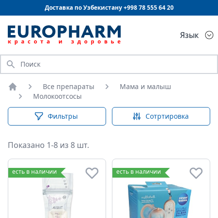
Доставка по Узбекистану +998
78 555 64 20
Язык
Искать
Все препараты
Мама и малыш
Главная
Молокоотсосы
Фильтры
Сотртировка
Показано 1-8 из 8 шт.
Молокоотсосы
есть в наличии
есть в наличии