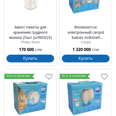
Авент пакеты для
Молокоотсос
хранения грудного
электронный canpol
молока 25шт (scf603/25)
babies milkshell
Philips Avent
Canpol
беспроводной (20/106)
170 000
1 320 000
СУМ
СУМ
Купить
Купить
есть в наличии
есть в наличии