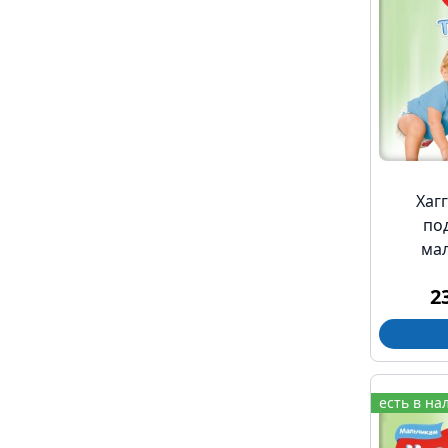
Хагг
по
ма
2
есть в на