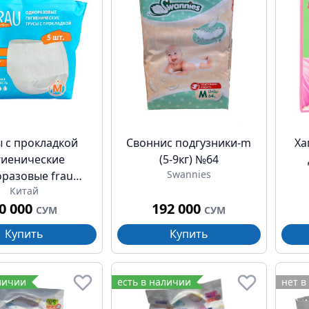
ы с прокладкой
Своннис подгузники-m
Ха
гиенические
(5-9кг) №64
Swannies
разовые frau
Китай
t размер m/l №5
0 000
192 000
СУМ
СУМ
Купить
Купить
личии
есть в наличии
нет в