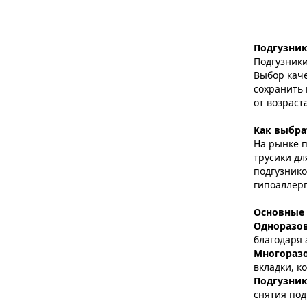
Подгузник
Подгузники
Выбор каче
сохранить 
от возраст
Как выбра
На рынке 
трусики дл
подгузнико
гипоаллер
Основные 
Одноразо
благодаря 
Многораз
вкладки, к
Подгузник
снятия под