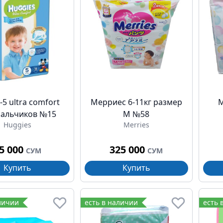
-5 ultra comfort
Мерриес 6-11кг размер
М
мальчиков №15
M №58
Huggies
Merries
5 000
325 000
СУМ
СУМ
Купить
Купить
личии
есть в наличии
есть 