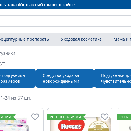
ать заказ
Контакты
Отзывы о сайте
рецептурные препараты
Уходовая косметика
Мама и
гузники
ут
е подгузники
Средства ухода за
Подгузники дл
 размеров
новорожденными
чувствительн
1-24 из 57 шт.
и детские
личии
есть в наличии
есть 