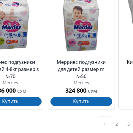
ес подгузники
Мерриес подгузники
Ки
ей 4-8кг размер s
для детей размер m
№70
№56
Merries
Merries
36 000
324 800
СУМ
СУМ
Купить
Купить
1
2
3