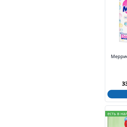
Меррие
3
есть в на