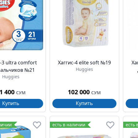
-3 ultra comfort
Хаггис-4 elite soft №19
Ха
Huggies
мальчиков №21
Huggies
1 400
102 000
СУМ
СУМ
Купить
Купить
личии
есть в наличии
есть 