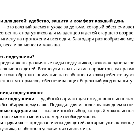
и для детей: удобство, защита и комфорт каждый день
 — это важный элемент ухода за детьми, который обеспечивает
ственных подгузников для младенцев и детей старшего возрас
гигиену на протяжении всего дня. Благодаря разнообразию мо
а, веса и активности малыша.
ть подгузники?
представлены различные виды подгузников, включая одноразов
я активных детей. Важно учитывать такие параметры, как раз
в стоит обратить внимание на особенности кожи ребенка: чувс
генных материалов, обеспечивающих бережный уход и защиту.
виды подгузников:
вые подгузники
— удобный вариант для ежедневного использо
абсорбирующему слою. Подходят для использования днем и но
овые подгузники
— экологичный выбор, который можно испол
оторые можно менять по мере необходимости.
и-трусики
— предназначены для детей, которые уже активно д
гузника, особенно в условиях активных игр.