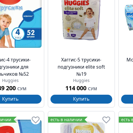
ис-4 трусики-
Хаггис-5 трусики-
Мо
дгузники для
подгузники elite soft
льчиков №52
№19
Huggies
Huggies
39 200
114 000
СУМ
СУМ
Купить
Купить
личии
есть в наличии
есть 