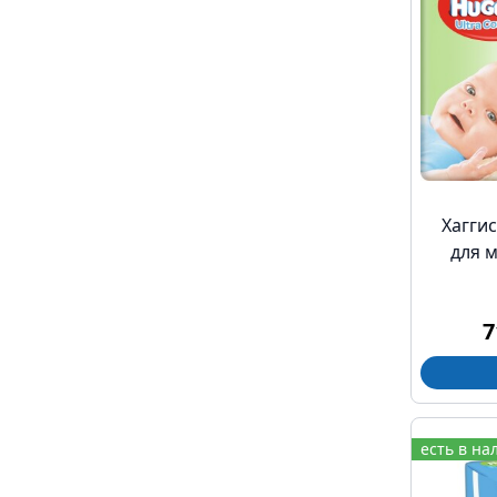
Хаггис
для 
7
есть в на