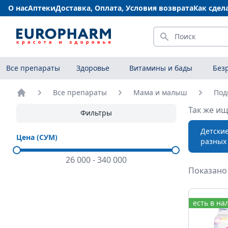
О нас
Аптеки
Доставка, Оплата, Условия возврата
Как сдел
Искать
Все препараты
Здоровье
Витамины и бады
Без
Все препараты
Мама и малыш
Под
Главная
Так же ищ
Фильтры
Детски
Цена (СУМ)
разных
26 000
-
340 000
Показано 
Подгузник
есть в на