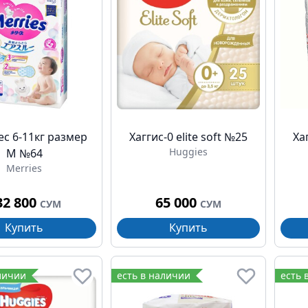
с 6-11кг размер
Хаггис-0 elite soft №25
Ха
Huggies
М №64
Merries
32 800
65 000
СУМ
СУМ
Купить
Купить
личии
есть в наличии
есть 