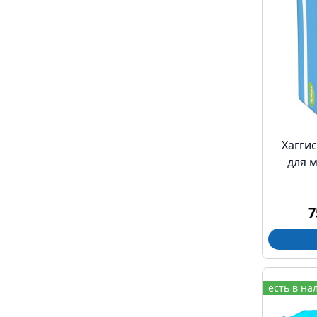
Хаггис
для 
7
есть в на