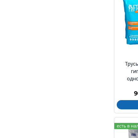
Трус
ги
одно
comfor
9
есть в на