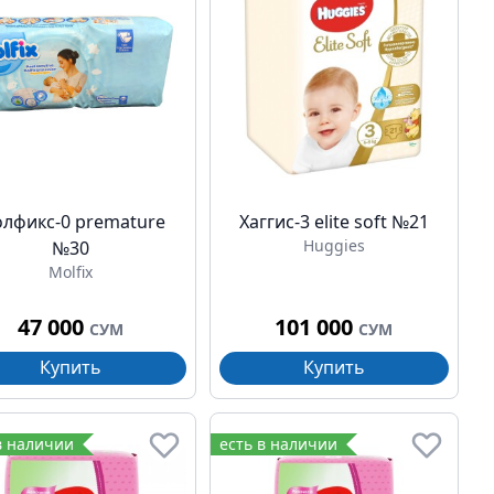
лфикс-0 premature
Хаггис-3 elite soft №21
Huggies
№30
Molfix
47 000
101 000
СУМ
СУМ
Купить
Купить
в наличии
есть в наличии