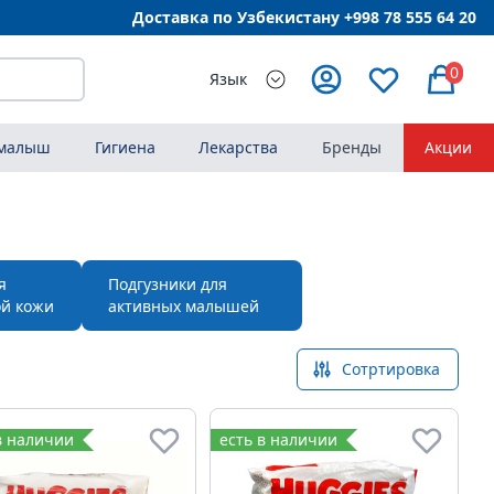
Доставка по Узбекистану +998
78 555 64 20
0
Язык
 малыш
Гигиена
Лекарства
Бренды
Акции
я
Подгузники для
ой кожи
активных малышей
Сотртировка
в наличии
есть в наличии