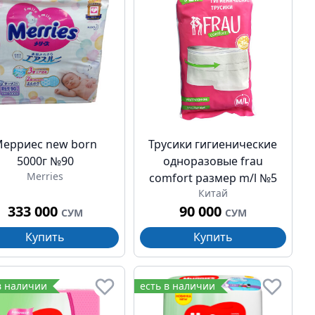
ерриес new born
Трусики гигиенические
5000г №90
одноразовые frau
Merries
comfort размер m/l №5
Китай
333 000
90 000
СУМ
СУМ
Купить
Купить
в наличии
есть в наличии