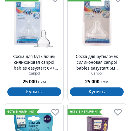
Соска для бутылочек
Соска для бутылочек
силиконовая canpol
силиконовая canpol
babies easystart 6м+
babies easystart 6м+
Canpol
Canpol
1шт (21/723)
1шт (21/721)
25 000
25 000
СУМ
СУМ
Купить
Купить
есть в наличии
есть в наличии