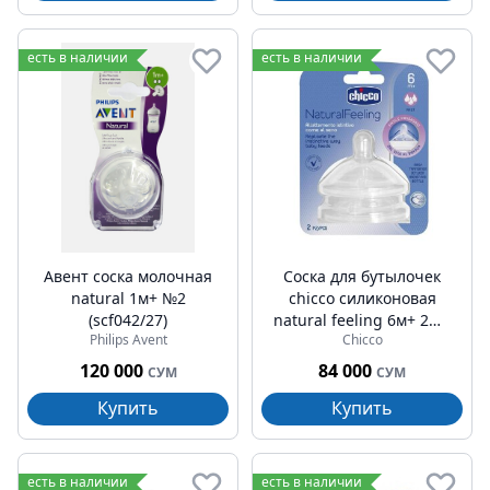
есть в наличии
есть в наличии
Авент соска молочная
Соска для бутылочек
natural 1м+ №2
chicco силиконовая
(scf042/27)
natural feeling 6м+ 2шт
Philips Avent
Chicco
(fast)
120 000
84 000
СУМ
СУМ
Купить
Купить
есть в наличии
есть в наличии