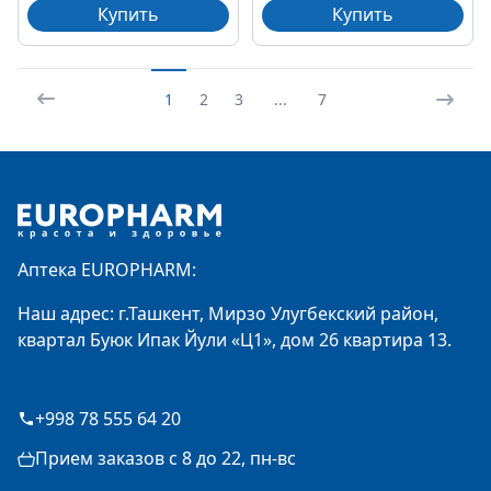
Купить
Купить
1
2
3
...
7
Footer
Аптека EUROPHARM:
Наш адрес: г.Ташкент, Мирзо Улугбекский район,
квартал Буюк Ипак Йули «Ц1», дом 26 квартира 13.
+998 78 555 64 20
Прием заказов с 8 до 22, пн-вс