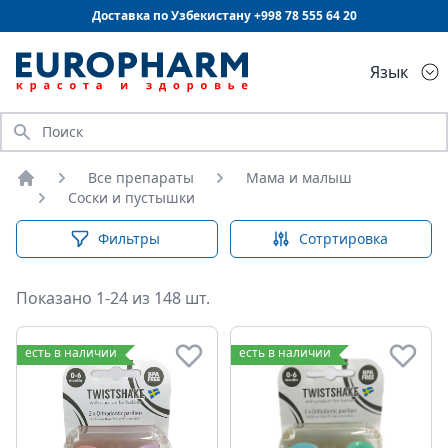
Доставка по Узбекистану +998
78 555 64 20
Язык
Искать
Все препараты
Мама и малыш
Главная
Соски и пустышки
Фильтры
Сотртировка
Показано 1-24 из 148 шт.
Соски и пустышки
есть в наличии
есть в наличии