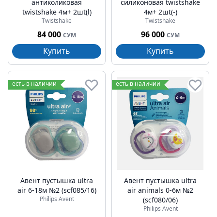
антиколиковая
силиконовая twistshake
twistshake 4м+ 2шt(l)
4м+ 2шt(-)
Twistshake
Twistshake
84 000
96 000
СУМ
СУМ
Купить
Купить
есть в наличии
есть в наличии
Авент пустышка ultra
Авент пустышка ultra
air 6-18м №2 (scf085/16)
air animals 0-6м №2
Philips Avent
(scf080/06)
Philips Avent