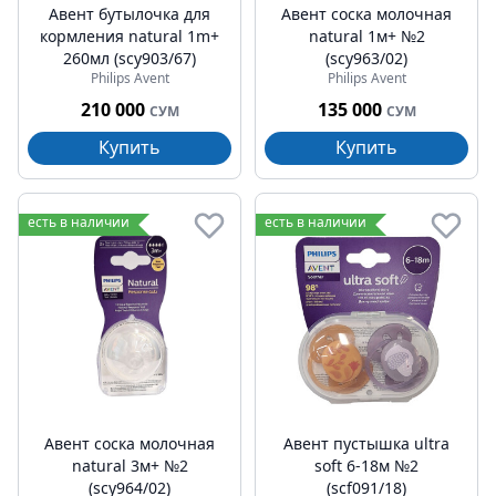
Авент бутылочка для
Авент соска молочная
кормления natural 1m+
natural 1м+ №2
260мл (scy903/67)
(scy963/02)
Philips Avent
Philips Avent
210 000
135 000
СУМ
СУМ
Купить
Купить
есть в наличии
есть в наличии
Авент соска молочная
Авент пустышка ultra
natural 3м+ №2
soft 6-18м №2
(scy964/02)
(scf091/18)