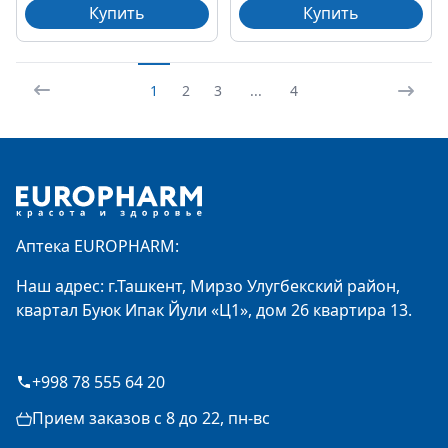
Купить
Купить
1
2
3
...
4
Footer
Аптека EUROPHARM:
Наш адрес: г.Ташкент, Мирзо Улугбекский район,
квартал Буюк Ипак Йули «Ц1», дом 26 квартира 13.
+998 78 555 64 20
Прием заказов с 8 до 22, пн-вс