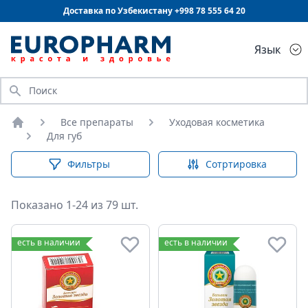
Доставка по Узбекистану +998
78 555 64 20
Язык
Искать
Все препараты
Уходовая косметика
Главная
Для губ
Фильтры
Сотртировка
Показано 1-24 из 79 шт.
Для губ
есть в наличии
есть в наличии