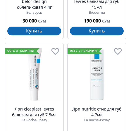
belor design
levres бальзам для губ
облепиховая 4,4г
15мл
Беларусь
Bioderma
30 000
190 000
СУМ
СУМ
Купить
Купить
есть в наличии
есть в наличии
Лрп cicaplast levres
Лрп nutritic стик для губ
бальзам для губ 7,5мл
4,7мл
La Roche-Posay
La Roche-Posay