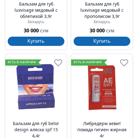
Бальзам для губ
Бальзам для губ
luxvisage медовый с
luxvisage медовый с
облепихой 3,9г
прополисом 3,9г
Беларусь
Беларусь
30 000
30 000
СУМ
СУМ
Купить
Купить
есть в наличии
есть в наличии
Бальзам для губ belor
Либредерм аевит
design аляска spf 15
помада гигиен жирная
4,4г
4г