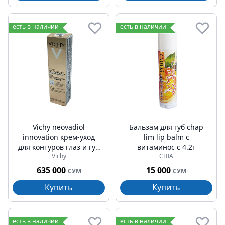
есть в наличии
есть в наличии
Vichy neovadiol
Бальзам для губ chap
innovation крем-уход
lim lip balm c
для контуров глаз и губ
витаминос с 4.2г
Vichy
США
в период менопаузы
15мл
635 000
15 000
СУМ
СУМ
Купить
Купить
есть в наличии
есть в наличии