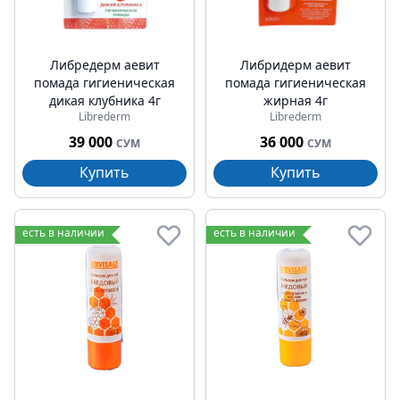
Либредерм аевит
Либридерм аевит
помада гигиеническая
помада гигиеническая
дикая клубника 4г
жирная 4г
Librederm
Librederm
39 000
36 000
СУМ
СУМ
Купить
Купить
есть в наличии
есть в наличии