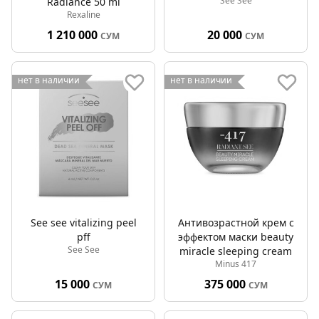
See See
Radiance 50 ml
Rexaline
1 210 000
20 000
СУМ
СУМ
нет в наличии
нет в наличии
See see vitalizing peel
Антивозрастной крем с
pff
эффектом маски beauty
See See
miracle sleeping cream
Minus 417
15 000
375 000
СУМ
СУМ