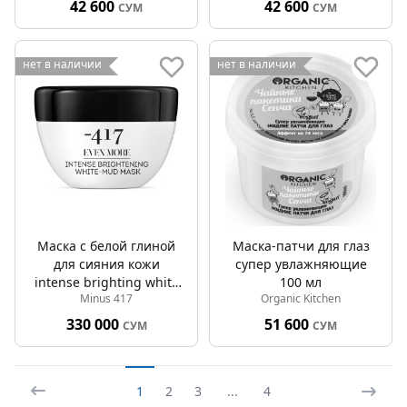
42 600
42 600
СУМ
СУМ
нет в наличии
нет в наличии
Маска с белой глиной
Маска-патчи для глаз
для сияния кожи
супер увлажняющие
intense brighting white
100 мл
Minus 417
Organic Kitchen
mineral mask 809
330 000
51 600
СУМ
СУМ
1
2
3
...
4