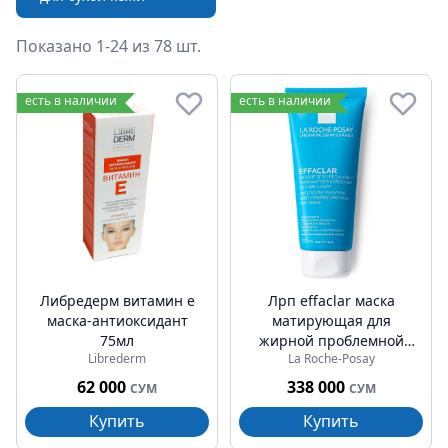
Показано 1-24 из 78 шт.
Маски для лица
есть в наличии
есть в наличии
Либредерм витамин е
Лрп effaclar маска
маска-антиоксидант
матирующая для
75мл
жирной проблемной
Librederm
La Roche-Posay
кожи 100мл
62 000
338 000
СУМ
СУМ
Купить
Купить