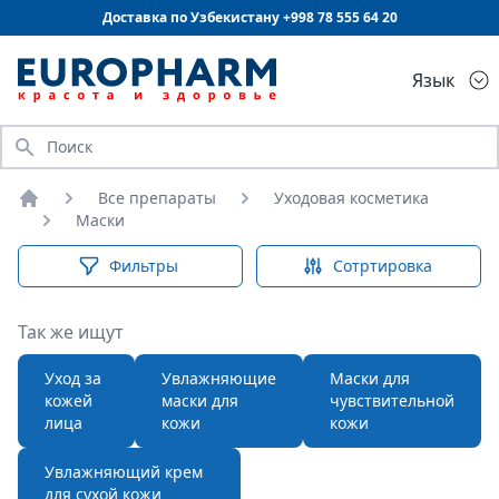
Доставка по Узбекистану +998
78 555 64 20
Язык
Искать
Все препараты
Уходовая косметика
Главная
Маски
Фильтры
Сотртировка
Так же ищут
Уход за
Увлажняющие
Маски для
кожей
маски для
чувствительной
лица
кожи
кожи
Увлажняющий крем
для сухой кожи