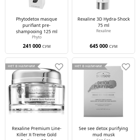
Phytodetox masque
Rexaline 3D Hydra-Shock
purifiant pre-
75 ml
Rexaline
shampooing 125 ml
Phyto
241 000
645 000
СУМ
СУМ
нет в наличии
нет в наличии
Rexaline Premium Line-
See see detox purifying
Killer X-Treme Gold
mud musk