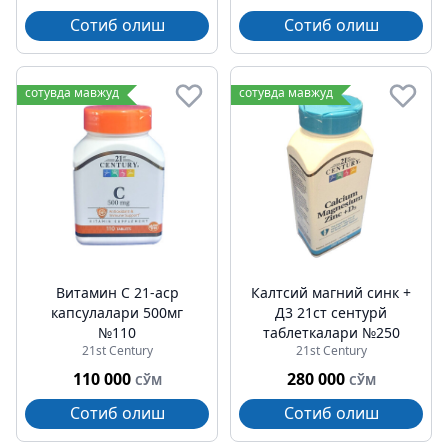
Сотиб олиш
Сотиб олиш
сотувда мавжуд
сотувда мавжуд
Витамин C 21-аср
Калтсий магний синк +
капсулалари 500мг
Д3 21ст cентурй
№110
таблеткалари №250
21st Century
21st Century
110 000
280 000
СЎМ
СЎМ
Сотиб олиш
Сотиб олиш