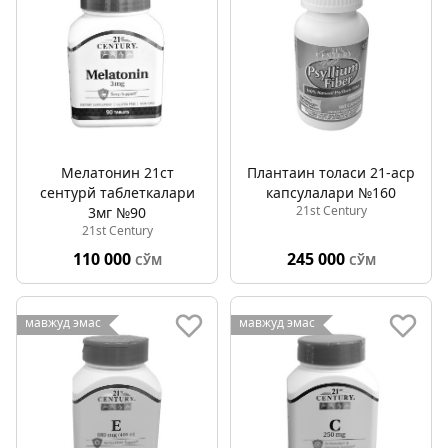
Мелатонин 21ст
Плантаин толаси 21-аср
cентурй таблеткалари
капсулалари №160
21st Century
3мг №90
21st Century
110 000
245 000
СЎМ
СЎМ
мавжуд эмас
мавжуд эмас