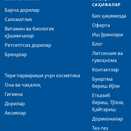
САҲИФАЛАР
Барча дорилар
Биз ҳақимизда
Саломатлик
Оферта
Витамин ва биологик
Иш ўринлари
қўшимчалар
Блог
Ретсептсиз дорилар
Литсензия ва
Брендлар
гувоҳнома
Контактлар
Тери парвариши учун косметика
Буюртма
Она ва чақалоқ
бериш йўли
Гигиена
Етказиб
бериш, Тўлов,
Дорилар
Қайтариш
Аксиялар
Дорихоналар
Тез-тез