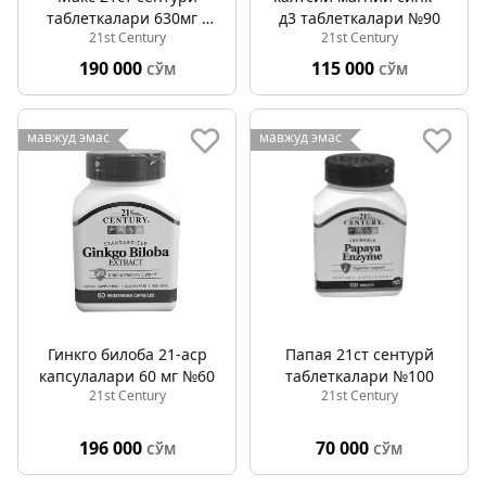
таблеткалари 630мг /
д3 таблеткалари №90
21st Century
21st Century
500МЕ №75
190 000
115 000
СЎМ
СЎМ
мавжуд эмас
мавжуд эмас
Гинкго билоба 21-аср
Папая 21ст cентурй
капсулалари 60 мг №60
таблеткалари №100
21st Century
21st Century
196 000
70 000
СЎМ
СЎМ