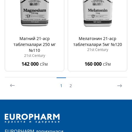
Магний 21-аср
Мелатонин 21-аср
таблеткалари 250 мг
таблеткалари 5мг №120
21st Century
№110
21st Century
142 000
160 000
СЎМ
СЎМ
1
2
Footer
EUROPHARM дорихонаси