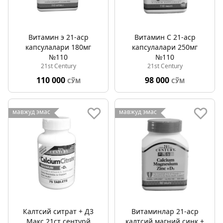
Витамин э 21-аср
Витамин C 21-аср
капсулалари 180мг
капсулалари 250мг
№110
№110
21st Century
21st Century
110 000
98 000
СЎМ
СЎМ
мавжуд эмас
мавжуд эмас
Калтсий ситрат + Д3
Витаминлар 21-аср
Макс 21ст cентурй
калтсий магний синк +