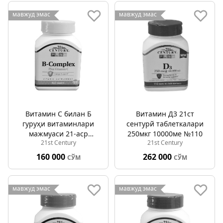
мавжуд эмас
мавжуд эмас
Витамин C билан Б
Витамин Д3 21ст
гуруҳи витаминлари
cентурй таблеткалари
мажмуаси 21-аср
250мкг 10000ме №110
21st Century
21st Century
таблеткалари №100
160 000
262 000
СЎМ
СЎМ
мавжуд эмас
мавжуд эмас