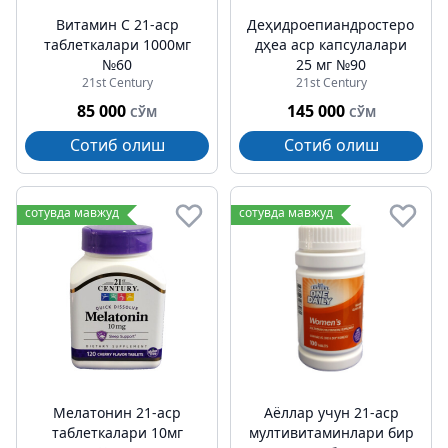
Витамин C 21-аср
Деҳидроепиандростерон
таблеткалари 1000мг
дҳеа аср капсулалари
№60
25 мг №90
21st Century
21st Century
85 000
145 000
СЎМ
СЎМ
Сотиб олиш
Сотиб олиш
сотувда мавжуд
сотувда мавжуд
Мелатонин 21-аср
Аёллар учун 21-аср
таблеткалари 10мг
мултивитаминлари бир