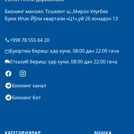
Бизнинг манзил: Тошкент ш.,Мирзо Улуғбек
Буюк Ипак Йўли квартали «Ц1»,уй 26 хонадон 13
+998 78 555 64 20
Буюртма бериш: ҳар куни, 08:00 дан 22:00 гача
Етказиб бериш: ҳар куни, 08:00 дан 22:00 гача
Facebook
Instagram
Бизнинг канал
Бизнинг бот
КАТЕГОРИЯЛАР
БОШҚА