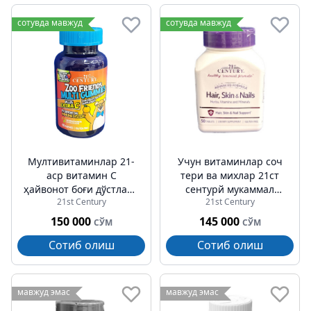
сотувда мавжуд
сотувда мавжуд
Мултивитаминлар 21-
Учун витаминлар соч
аср витамин C
тери ва михлар 21ст
ҳайвонот боғи дўстлари
cентурй мукаммал
21st Century
21st Century
билан болалар учун
формула планшет №50
мултивитаминлар 60-
150 000
145 000
СЎМ
СЎМ
сонли чайнаш
Сотиб олиш
Сотиб олиш
пастиллари
мавжуд эмас
мавжуд эмас