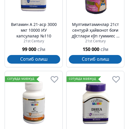
Витамин А 21-аср 3000
Мултивитаминлар 21ст
мкг 10000 ИУ
cентурй ҳайвонот боғи
капсулалар №110
дўстлари кўп гуммиес D
21st Century
21st Century
/ болалар чайнаш
пастил № 60
99 000
150 000
СЎМ
СЎМ
Сотиб олиш
Сотиб олиш
сотувда мавжуд
сотувда мавжуд