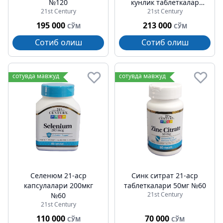
№120
кунлик таблеткалар
21st Century
21st Century
№100
195 000
213 000
СЎМ
СЎМ
Сотиб олиш
Сотиб олиш
сотувда мавжуд
сотувда мавжуд
Селенюм 21-аср
Синк ситрат 21-аср
капсулалари 200мкг
таблеткалари 50мг №60
21st Century
№60
21st Century
110 000
70 000
СЎМ
СЎМ