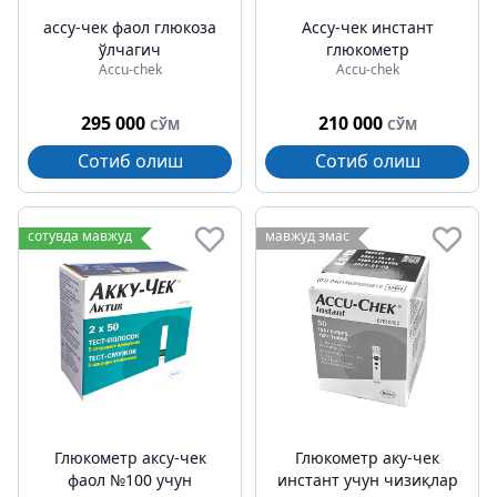
аccу-чек фаол глюкоза
Аccу-чек инстант
ўлчагич
глюкометр
Accu-chek
Accu-chek
295 000
210 000
СЎМ
СЎМ
Сотиб олиш
Сотиб олиш
сотувда мавжуд
мавжуд эмас
Глюкометр акcу-чек
Глюкометр аку-чек
фаол №100 учун
инстант учун чизиқлар