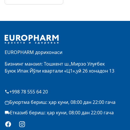
Footer
EUROPHARM дорихонаси
Бизнинг манзил: Тошкент ш.,Мирзо Улуғбек
Буюк Ипак Йўли квартали «Ц1»,уй 26 хонадон 13
+998 78 555 64 20
Буюртма бериш: ҳар куни, 08:00 дан 22:00 гача
Етказиб бериш: ҳар куни, 08:00 дан 22:00 гача
Facebook
Instagram