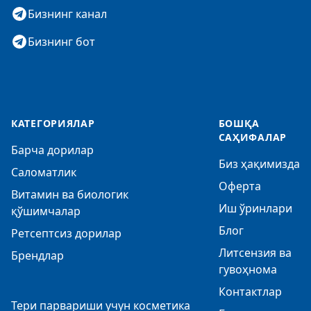
Бизнинг канал
Бизнинг бот
КАТЕГОРИЯЛАР
БОШҚА
САҲИФАЛАР
Барча дорилар
Биз ҳақимизда
Саломатлик
Оферта
Витамин ва биологик
Иш ўринлари
қўшимчалар
Блог
Ретсептсиз дорилар
Литсензия ва
Брендлар
гувоҳнома
Контактлар
Тери парвариши учун косметика