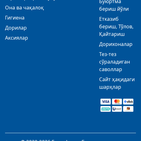
Буюртма
Она ва чақалоқ
бериш йўли
Гигиена
Етказиб
бериш, Тўлов,
Дорилар
Қайтариш
Аксиялар
Дорихоналар
Тез-тез
сўраладиган
саволлар
Сайт ҳақидаги
шарҳлар