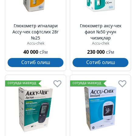
Глюкометр игналари
Глюкометр акcу-чек
Аccу-чек софтcлих 28г
фаол №50 учун
№25
чизиқлар
Accu-chek
Accu-chek
40 000
230 000
СЎМ
СЎМ
Сотиб олиш
Сотиб олиш
сотувда мавжуд
сотувда мавжуд