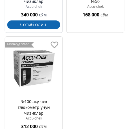
чизиқлар
№50
Accu-chek
Accu-chek
340 000
168 000
СЎМ
СЎМ
Сотиб олиш
мавжуд эмас
№100 аку-чек
глюкометр учун
чизиқлар
Accu-chek
312 000
СЎМ