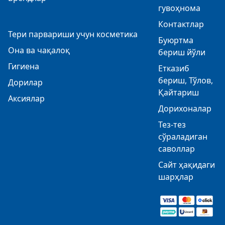
гувоҳнома
Контактлар
Тери парвариши учун косметика
Буюртма
Она ва чақалоқ
бериш йўли
Гигиена
Етказиб
бериш, Тўлов,
Дорилар
Қайтариш
Аксиялар
Дорихоналар
Тез-тез
сўраладиган
саволлар
Сайт ҳақидаги
шарҳлар