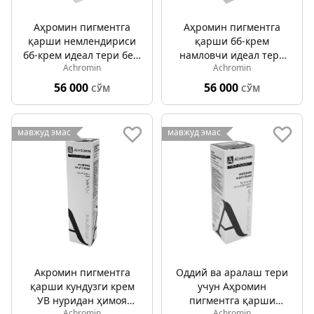
Аҳромин пигментга
Аҳромин пигментга
қарши немлендириcи
қарши бб-крем
бб-крем идеал тери беж
намловчи идеал тери
Achromin
Achromin
02 50мл
нури 01 50мл
56 000
56 000
СЎМ
СЎМ
мавжуд эмас
мавжуд эмас
Акромин пигментга
Оддий ва аралаш тери
қарши кундузги крем
учун Аҳромин
УВ нуридан ҳимоя
пигментга қарши
Achromin
Achromin