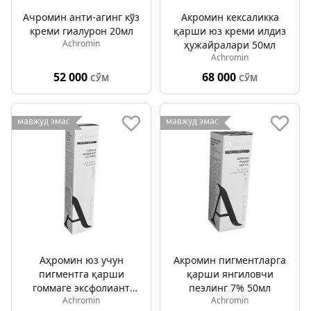
Ачромин анти-агинг кўз
Акромин кексаликка
креми гиалурон 20мл
қарши юз креми илдиз
Achromin
ҳужайралари 50мл
Achromin
52 000
68 000
СЎМ
СЎМ
мавжуд эмас
мавжуд эмас
Аҳромин юз учун
Акромин пигментларга
пигментга қарши
қарши янгиловчи
гоммаге эксфолиант
пеэлинг 7% 50мл
Achromin
Achromin
75мл