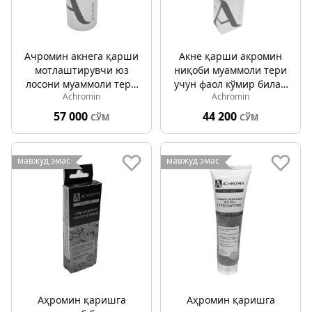
Ачромин акнега қарши
Акне қарши акромин
мотлаштирувчи юз
ниқоби муаммоли тери
лосони муаммоли тери
учун фаол кўмир билан
Achromin
Achromin
учун 150мл
75 мл
57 000
44 200
СЎМ
СЎМ
мавжуд эмас
мавжуд эмас
Аҳромин қаришга
Аҳромин қаришга