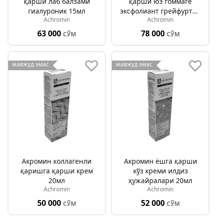
қарши лаб балзами
қарши юз гоммаге
гиалуроник 15мл
эксфолиант грейфуртли
Achromin
Achromin
100мл
63 000
78 000
СЎМ
СЎМ
мавжуд эмас
мавжуд эмас
Акромин коллагенли
Акромин ёшга қарши
қаришга қарши крем
кўз креми илдиз
20мл
ҳужайралари 20мл
Achromin
Achromin
50 000
52 000
СЎМ
СЎМ