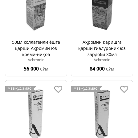
50мл коллагенли ёшга
Аҳромин қаришга
қарши Аҳромин юз
қарши гиалуроник юз
креми-ниқоб
зардоби 30мл
Achromin
Achromin
56 000
84 000
СЎМ
СЎМ
мавжуд эмас
мавжуд эмас