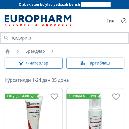
O'zbekiston bo'ylab yetkazib berish
+998 78 555 64 20
Тил
Қидириш
Брендлар
Бош саҳифа
Филтерлар
Тартиблаш
Кўрсатилди 1-24 дан 35 дона
сотувда мавжуд
сотувда мавжуд