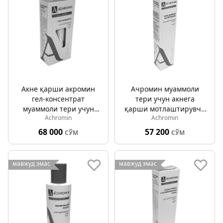
Акне қарши акромин
Ачромин муаммоли
гел-консентрат
тери учун акнега
муаммоли тери учун
қарши мотлаштирувчи
Achromin
Achromin
15мл
кунлик крем 50мл
68 000
57 200
СЎМ
СЎМ
мавжуд эмас
мавжуд эмас