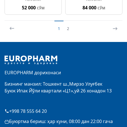
қилувчи 50мл
оқартувчи тунги крем
50мл
52 000
84 000
СЎМ
СЎМ
1
2
Footer
EUROPHARM дорихонаси
Бизнинг манзил: Тошкент ш.,Мирзо Улуғбек
Буюк Ипак Йўли квартали «Ц1»,уй 26 хонадон 13
+998 78 555 64 20
Буюртма бериш: ҳар куни, 08:00 дан 22:00 гача