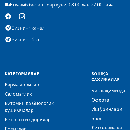
Етказиб бериш: ҳар куни, 08:00 дан 22:00 гача
Facebook
Instagram
Бизнинг канал
Бизнинг бот
КАТЕГОРИЯЛАР
БОШҚА
САҲИФАЛАР
Барча дорилар
Биз ҳақимизда
Саломатлик
Оферта
Витамин ва биологик
Иш ўринлари
қўшимчалар
Блог
Ретсептсиз дорилар
Литсензия ва
Брендлар