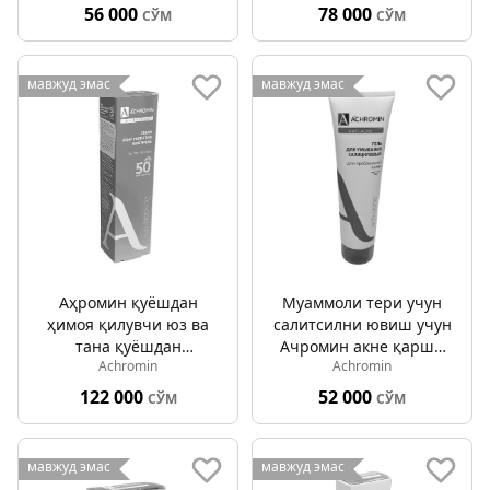
56 000
78 000
СЎМ
СЎМ
мавжуд эмас
мавжуд эмас
Аҳромин қуёшдан
Муаммоли тери учун
ҳимоя қилувчи юз ва
салитсилни ювиш учун
тана қуёшдан
Ачромин акне қарши
Achromin
Achromin
ҳимояловчи
гел 100мл
немлендириcи крем
122 000
52 000
СЎМ
СЎМ
спф 50+ 100мл
мавжуд эмас
мавжуд эмас