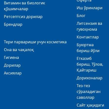
Оферта
Витамин ва биологик
Иш ўринлари
қўшимчалар
Блог
Ретсептсиз дорилар
Литсензия ва
Брендлар
гувоҳнома
Контактлар
Тери парвариши учун косметика
Буюртма
Она ва чақалоқ
бериш йўли
Гигиена
Етказиб
бериш, Тўлов,
Дорилар
Қайтариш
Аксиялар
Дорихоналар
Тез-тез
сўраладиган
саволлар
Сайт ҳақидаги