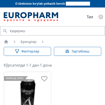
O'zbekiston bo'ylab yetkazib berish
+998 78 555 64 20
Тил
Қидириш
Брендлар
Бош саҳифа
Филтерлар
Тартиблаш
Кўрсатилди 1-1 дан 1 дона
мавжуд эмас