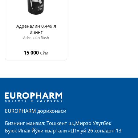
Адреналин 0,449 л
ичинг
Adrenalin Rush
15 000
СЎМ
Footer
EUROPHARM дорихонаси
Бизнинг манзил: Тошкент ш.,Мирзо Улуғбек
Буюк Ипак Йўли квартали «Ц1»,уй 26 хонадон 13