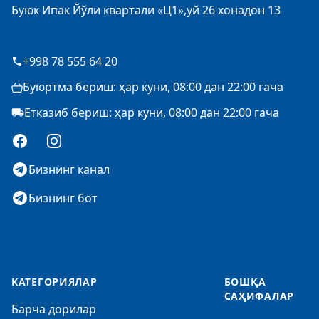
Буюк Ипак Йўли квартали «Ц1»,уй 26 хонадон 13
+998 78 555 64 20
Буюртма бериш: ҳар куни, 08:00 дан 22:00 гача
Етказиб бериш: ҳар куни, 08:00 дан 22:00 гача
Facebook
Instagram
Бизнинг канал
Бизнинг бот
КАТЕГОРИЯЛАР
БОШҚА
САҲИФАЛАР
Барча дорилар