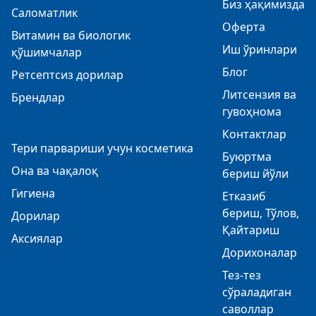
Биз ҳақимизда
Саломатлик
Оферта
Витамин ва биологик
Иш ўринлари
қўшимчалар
Блог
Ретсептсиз дорилар
Литсензия ва
Брендлар
гувоҳнома
Контактлар
Тери парвариши учун косметика
Буюртма
Она ва чақалоқ
бериш йўли
Гигиена
Етказиб
бериш, Тўлов,
Дорилар
Қайтариш
Аксиялар
Дорихоналар
Тез-тез
сўраладиган
саволлар