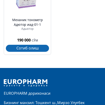
Механик тонометр
Адютор иад-01-1
Адьютор
190 000
СЎМ
Сотиб олиш
Footer
EUROPHARM дорихонаси
Бизнинг манзил: Тошкент ш.,Мирзо Улуғбек