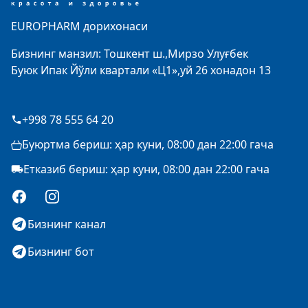
EUROPHARM дорихонаси
Бизнинг манзил: Тошкент ш.,Мирзо Улуғбек
Буюк Ипак Йўли квартали «Ц1»,уй 26 хонадон 13
+998 78 555 64 20
Буюртма бериш: ҳар куни, 08:00 дан 22:00 гача
Етказиб бериш: ҳар куни, 08:00 дан 22:00 гача
Facebook
Instagram
Бизнинг канал
Бизнинг бот