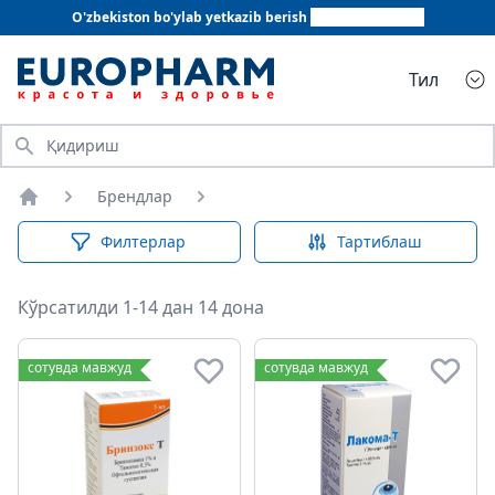
O'zbekiston bo'ylab yetkazib berish
+998 78 555 64 20
Тил
Қидириш
Брендлар
Бош саҳифа
Филтерлар
Тартиблаш
Кўрсатилди 1-14 дан 14 дона
сотувда мавжуд
сотувда мавжуд