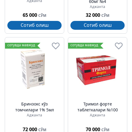
Аджанта
60мг №4
Аджанта
65 000
32 000
СЎМ
СЎМ
Сотиб олиш
Сотиб олиш
сотувда мавжуд
сотувда мавжуд
Бринзокс кўз
Тримол форте
томчилари 1% 5мл
таблеткалари №100
Аджанта
Аджанта
72 000
70 000
СЎМ
СЎМ