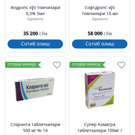
Апдропс кўз томчилари
Софтдропс кўз
0,5% 5мл
томчилари 10 мл
Аджанта
Аджанта
35 200
58 000
СЎМ
СЎМ
Сотиб олиш
Сотиб олиш
сотувда мавжуд
сотувда мавжуд
Cларанта таблеткалари
Супер Камагра
500 мг № 14
таблеткалари 100мг /