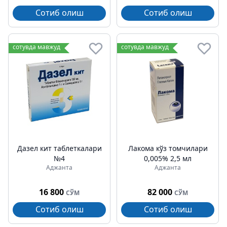
Сотиб олиш
Сотиб олиш
сотувда мавжуд
сотувда мавжуд
Дазел кит таблеткалари
Лакома кўз томчилари
№4
0,005% 2,5 мл
Аджанта
Аджанта
16 800
82 000
СЎМ
СЎМ
Сотиб олиш
Сотиб олиш