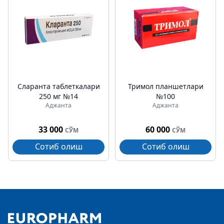
Cларанта таблеткалари
Тримол планшетлари
250 мг №14
№100
Аджанта
Аджанта
33 000
60 000
СЎМ
СЎМ
Сотиб олиш
Сотиб олиш
Footer