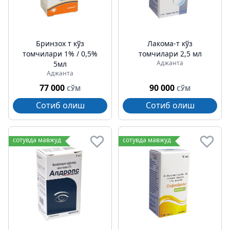
Бринзох т кўз
Лакома-т кўз
томчилари 1% / 0,5%
томчилари 2,5 мл
Аджанта
5мл
Аджанта
77 000
90 000
СЎМ
СЎМ
Сотиб олиш
Сотиб олиш
сотувда мавжуд
сотувда мавжуд