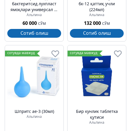
бактеритсид лухпласт
бк-12 қаттиқ учли
ямоқлари универсал №
(224мл)
Альпина
Альпина
40
60 000
132 000
СЎМ
СЎМ
Сотиб олиш
Сотиб олиш
сотувда мавжуд
сотувда мавжуд
Шпритс ае-3 (30мл)
Бир кунлик таблетка
Альпина
қутиси
Альпина