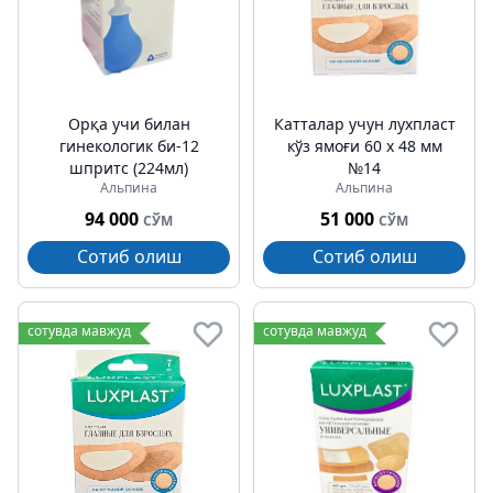
Орқа учи билан
Катталар учун лухпласт
гинекологик би-12
кўз ямоғи 60 х 48 мм
шпритс (224мл)
№14
Альпина
Альпина
94 000
51 000
СЎМ
СЎМ
Сотиб олиш
Сотиб олиш
сотувда мавжуд
сотувда мавжуд