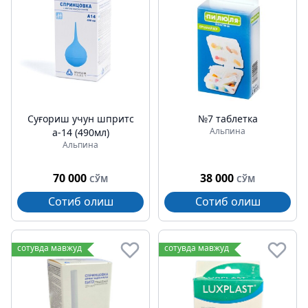
Суғориш учун шпритс
№7 таблетка
Альпина
а-14 (490мл)
Альпина
70 000
38 000
СЎМ
СЎМ
Сотиб олиш
Сотиб олиш
сотувда мавжуд
сотувда мавжуд