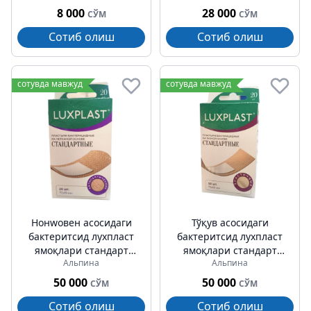
8 000
28 000
СЎМ
СЎМ
Сотиб олиш
Сотиб олиш
сотувда мавжуд
сотувда мавжуд
Нонwовен асосидаги
Тўқув асосидаги
бактеритсид лухпласт
бактеритсид лухпласт
ямоқлари стандарт
ямоқлари стандарт
Альпина
Альпина
№20
№20
50 000
50 000
СЎМ
СЎМ
Сотиб олиш
Сотиб олиш