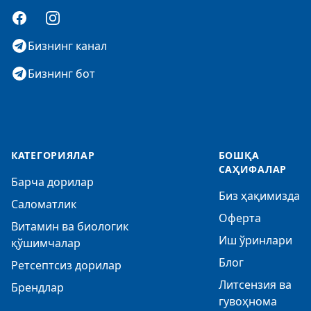
Facebook
Instagram
Бизнинг канал
Бизнинг бот
КАТЕГОРИЯЛАР
БОШҚА
САҲИФАЛАР
Барча дорилар
Биз ҳақимизда
Саломатлик
Оферта
Витамин ва биологик
Иш ўринлари
қўшимчалар
Блог
Ретсептсиз дорилар
Литсензия ва
Брендлар
гувоҳнома