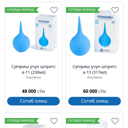
сотувда мавжуд
сотувда мавжуд
Суғориш учун шпритс
Суғориш учун шпритс
а-11 (230мл)
а-13 (317мл)
Альпина
Альпина
48 000
60 000
СЎМ
СЎМ
Сотиб олиш
Сотиб олиш
сотувда мавжуд
сотувда мавжуд