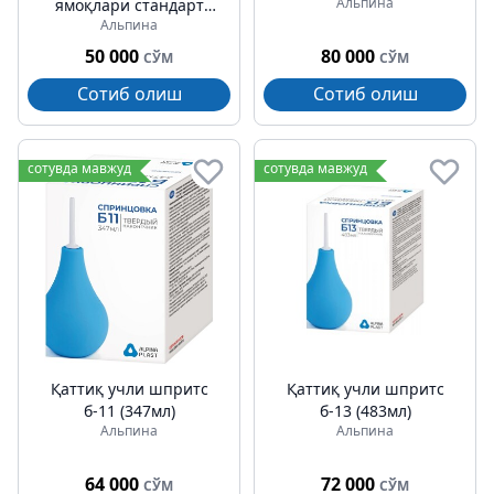
Альпина
ямоқлари стандарт
Альпина
№20
50 000
80 000
СЎМ
СЎМ
Сотиб олиш
Сотиб олиш
сотувда мавжуд
сотувда мавжуд
Қаттиқ учли шпритс
Қаттиқ учли шпритс
б-11 (347мл)
б-13 (483мл)
Альпина
Альпина
64 000
72 000
СЎМ
СЎМ