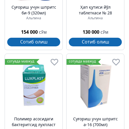
Суғориш учун шпритс
Ҳап қутиси йўл
би-9 (320мл)
таблеткаси № 28
Альпина
Альпина
154 000
130 000
СЎМ
СЎМ
Сотиб олиш
Сотиб олиш
сотувда мавжуд
сотувда мавжуд
Полимер асосидаги
Суғориш учун шпритс
бактеритсид лухпласт
а-16 (700мл)