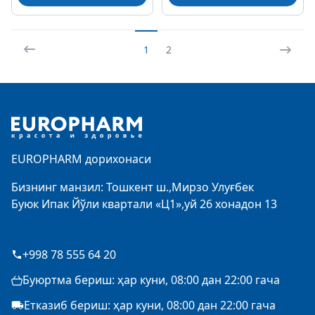
1
2
Footer
EUROPHARM дорихонаси
Бизнинг манзил: Тошкент ш.,Мирзо Улуғбек
Буюк Ипак Йўли квартали «Ц1»,уй 26 хонадон 13
+998 78 555 64 20
Буюртма бериш: ҳар куни, 08:00 дан 22:00 гача
Етказиб бериш: ҳар куни, 08:00 дан 22:00 гача