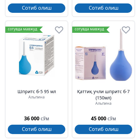
Сотиб олиш
Сотиб олиш
сотувда мавжуд
сотувда мавжуд
Шпритс б-5 95 мл
Қаттиқ учли шпритс б-7
Альпина
(150мл)
Альпина
36 000
45 000
СЎМ
СЎМ
Сотиб олиш
Сотиб олиш