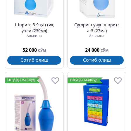
Шпритс б-9 қаттиқ
Суғориш учун шпритс
учли (230мл)
а-3 (27мл)
Альпина
Альпина
52 000
24 000
СЎМ
СЎМ
Сотиб олиш
Сотиб олиш
сотувда мавжуд
сотувда мавжуд