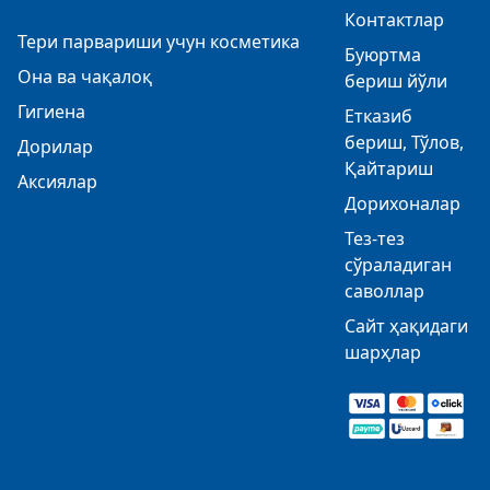
Контактлар
Тери парвариши учун косметика
Буюртма
Она ва чақалоқ
бериш йўли
Гигиена
Етказиб
бериш, Тўлов,
Дорилар
Қайтариш
Аксиялар
Дорихоналар
Тез-тез
сўраладиган
саволлар
Сайт ҳақидаги
шарҳлар