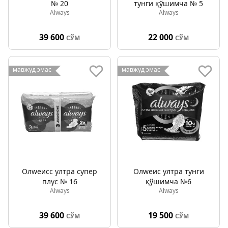
№ 20
тунги қўшимча № 5
Always
Always
39 600
22 000
СЎМ
СЎМ
мавжуд эмас
мавжуд эмас
Олwеисс ултра супер
Олwеис ултра тунги
плус № 16
қўшимча №6
Always
Always
39 600
19 500
СЎМ
СЎМ