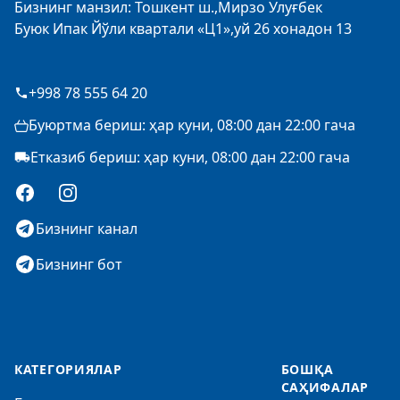
Бизнинг манзил: Тошкент ш.,Мирзо Улуғбек
Буюк Ипак Йўли квартали «Ц1»,уй 26 хонадон 13
+998 78 555 64 20
Буюртма бериш: ҳар куни, 08:00 дан 22:00 гача
Етказиб бериш: ҳар куни, 08:00 дан 22:00 гача
Facebook
Instagram
Бизнинг канал
Бизнинг бот
КАТЕГОРИЯЛАР
БОШҚА
САҲИФАЛАР