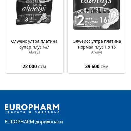
Олwеис ултра платина
Олwеисс ултра платина
супер плус №7
нормал плус Но 16
Always
Always
22 000
39 600
СЎМ
СЎМ
Footer
EUROPHARM дорихонаси