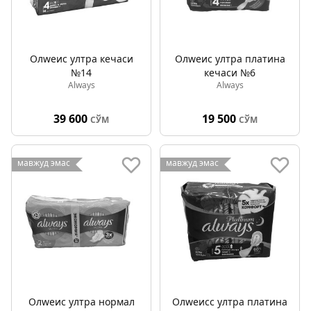
Олwеис ултра кечаси
Олwеис ултра платина
№14
кечаси №6
Always
Always
39 600
19 500
СЎМ
СЎМ
мавжуд эмас
мавжуд эмас
Олwеис ултра нормал
Олwеисс ултра платина