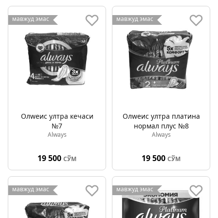
мавжуд эмас
мавжуд эмас
Олwеис ултра кечаси
Олwеис ултра платина
№7
нормал плус №8
Always
Always
19 500
19 500
СЎМ
СЎМ
мавжуд эмас
мавжуд эмас