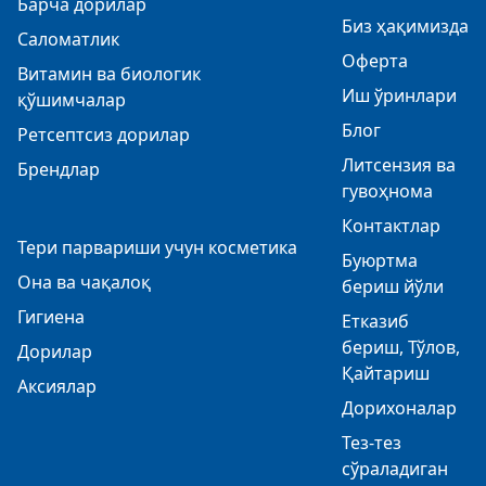
Барча дорилар
Биз ҳақимизда
Саломатлик
Оферта
Витамин ва биологик
Иш ўринлари
қўшимчалар
Блог
Ретсептсиз дорилар
Литсензия ва
Брендлар
гувоҳнома
Контактлар
Тери парвариши учун косметика
Буюртма
Она ва чақалоқ
бериш йўли
Гигиена
Етказиб
бериш, Тўлов,
Дорилар
Қайтариш
Аксиялар
Дорихоналар
Тез-тез
сўраладиган