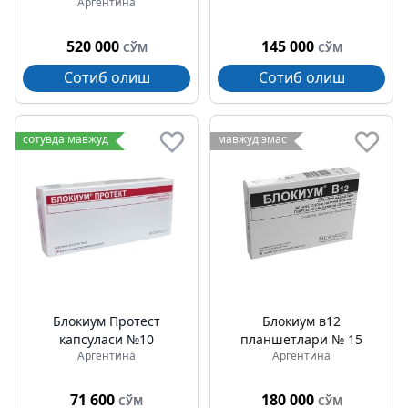
Аргентина
520 000
145 000
СЎМ
СЎМ
Сотиб олиш
Сотиб олиш
сотувда мавжуд
мавжуд эмас
Блокиум Протеcт
Блокиум в12
капсуласи №10
планшетлари № 15
Аргентина
Аргентина
71 600
180 000
СЎМ
СЎМ