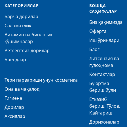
КАТЕГОРИЯЛАР
БОШҚА
САҲИФАЛАР
Барча дорилар
Биз ҳақимизда
Саломатлик
Оферта
Витамин ва биологик
Иш ўринлари
қўшимчалар
Блог
Ретсептсиз дорилар
Литсензия ва
Брендлар
гувоҳнома
Контактлар
Тери парвариши учун косметика
Буюртма
Она ва чақалоқ
бериш йўли
Гигиена
Етказиб
бериш, Тўлов,
Дорилар
Қайтариш
Аксиялар
Дорихоналар