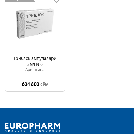
Триблок ампулалари
3мл №6
Аргентина
604 800
СЎМ
Footer