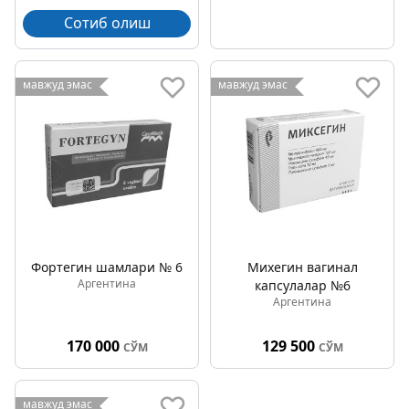
Сотиб олиш
мавжуд эмас
мавжуд эмас
Фортегин шамлари № 6
Михегин вагинал
Аргентина
капсулалар №6
Аргентина
170 000
129 500
СЎМ
СЎМ
мавжуд эмас