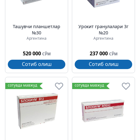
Ташувчи планшетлар
Урокит гранулалари 3г
№30
№20
Аргентина
Аргентина
520 000
237 000
СЎМ
СЎМ
Сотиб олиш
Сотиб олиш
сотувда мавжуд
сотувда мавжуд