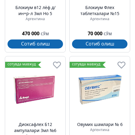
Блокиум в12 лёф д/
Блокиум Флех
ин+р-л 3мл Но 5
таблеткалари №15
Аргентина
Аргентина
470 000
70 000
СЎМ
СЎМ
Сотиб олиш
Сотиб олиш
сотувда мавжуд
сотувда мавжуд
Диоксафлех Б12
Овумих шамлари № 6
Аргентина
ампулалари 3мл №6