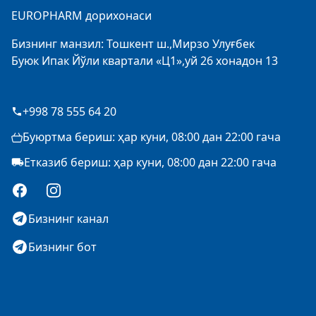
EUROPHARM дорихонаси
Бизнинг манзил: Тошкент ш.,Мирзо Улуғбек
Буюк Ипак Йўли квартали «Ц1»,уй 26 хонадон 13
+998 78 555 64 20
Буюртма бериш: ҳар куни, 08:00 дан 22:00 гача
Етказиб бериш: ҳар куни, 08:00 дан 22:00 гача
Facebook
Instagram
Бизнинг канал
Бизнинг бот