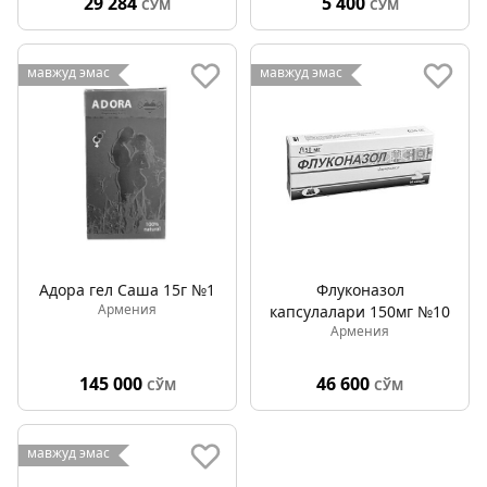
29 284
5 400
СЎМ
СЎМ
мавжуд эмас
мавжуд эмас
Адора гел Саша 15г №1
Флуконазол
Армения
капсулалари 150мг №10
Армения
145 000
46 600
СЎМ
СЎМ
мавжуд эмас