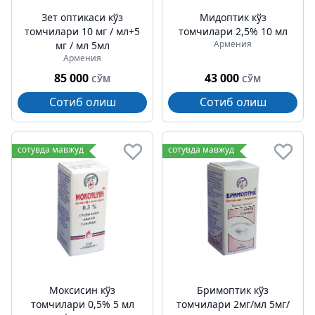
Зет оптикаси кўз
Мидоптик кўз
томчилари 10 мг / мл+5
томчилари 2,5% 10 мл
Армения
мг / мл 5мл
Армения
85 000
43 000
СЎМ
СЎМ
Сотиб олиш
Сотиб олиш
сотувда мавжуд
сотувда мавжуд
Моксисин кўз
Бримоптик кўз
томчилари 0,5% 5 мл
томчилари 2мг/мл 5мг/