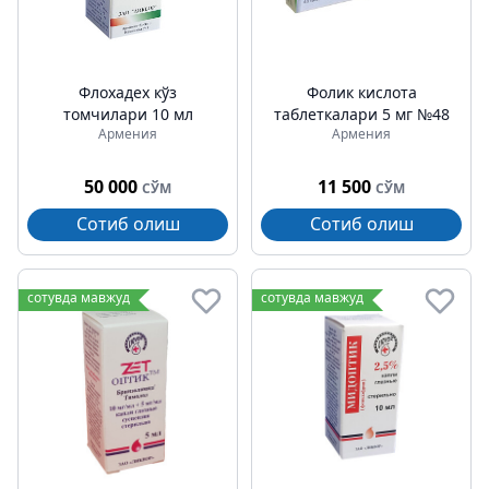
Флохадех кўз
Фолик кислота
томчилари 10 мл
таблеткалари 5 мг №48
Армения
Армения
50 000
11 500
СЎМ
СЎМ
Сотиб олиш
Сотиб олиш
сотувда мавжуд
сотувда мавжуд