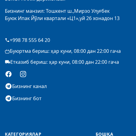
Бизнинг манзил: Тошкент ш.,Мирзо Улуғбек
Буюк Ипак Йўли квартали «Ц1»,уй 26 хонадон 13
+998 78 555 64 20
Буюртма бериш: ҳар куни, 08:00 дан 22:00 гача
Етказиб бериш: ҳар куни, 08:00 дан 22:00 гача
Facebook
Instagram
Бизнинг канал
Бизнинг бот
КАТЕГОРИЯЛАР
БОШҚА