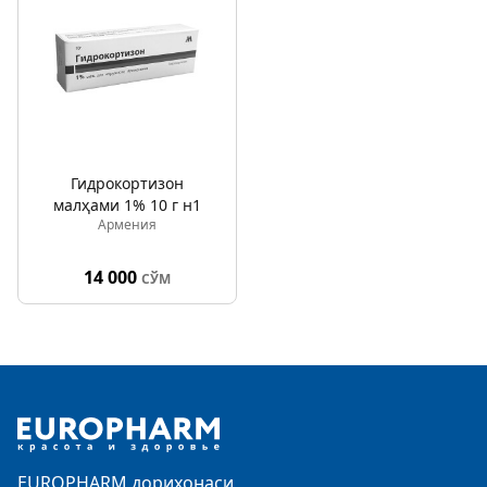
Гидрокортизон
малҳами 1% 10 г н1
Армения
14 000
СЎМ
Footer
EUROPHARM дорихонаси