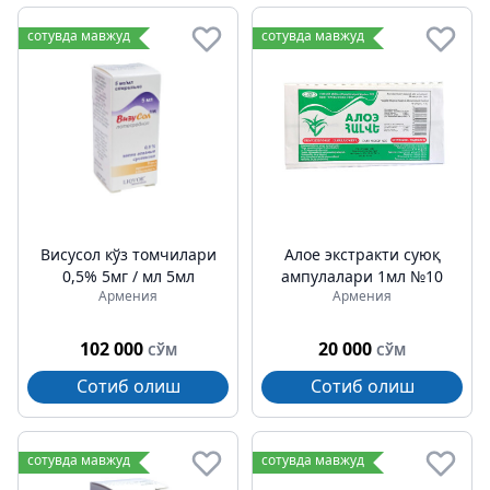
сотувда мавжуд
сотувда мавжуд
Висусол кўз томчилари
Алое экстракти суюқ
0,5% 5мг / мл 5мл
ампулалари 1мл №10
Армения
Армения
102 000
20 000
СЎМ
СЎМ
Сотиб олиш
Сотиб олиш
сотувда мавжуд
сотувда мавжуд