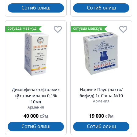
Сотиб олиш
Сотиб олиш
сотувда мавжуд
сотувда мавжуд
Диклофенак-офталмик
Нарине Плус (лакто/
кўз томчилари 0,1%
бифид) 1г Саша №10
Армения
10мл
Армения
40 000
19 000
СЎМ
СЎМ
Сотиб олиш
Сотиб олиш