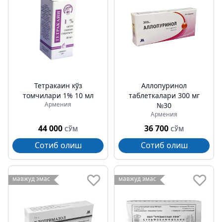
Тетракаин кўз
Аллопуринол
томчилари 1% 10 мл
таблеткалари 300 мг
Армения
№30
Армения
44 000
36 700
СЎМ
СЎМ
Сотиб олиш
Сотиб олиш
мавжуд эмас
мавжуд эмас