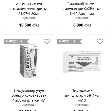
Аргинин-ликуо
Сиянокобаламин
инъэкция учун эритма
ампулалари 0,05% 1мл
21,07% 20мл
№10 Армения
Армения
Армения
18 500
8 900
СЎМ
СЎМ
мавжуд эмас
мавжуд эмас
Инфузиялар учун
Пиридоксин
Бонкур консентрати
ампулалари 5% 1мл
4мг/5мл флакон №1
№10
Армения
Армения