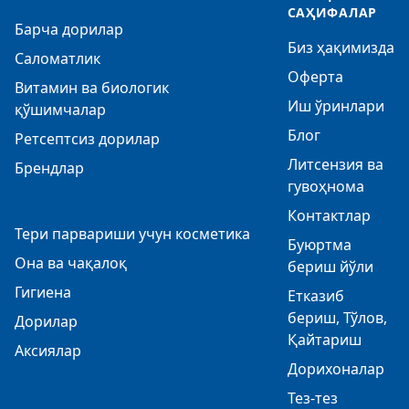
САҲИФАЛАР
Барча дорилар
Биз ҳақимизда
Саломатлик
Оферта
Витамин ва биологик
Иш ўринлари
қўшимчалар
Блог
Ретсептсиз дорилар
Литсензия ва
Брендлар
гувоҳнома
Контактлар
Тери парвариши учун косметика
Буюртма
Она ва чақалоқ
бериш йўли
Гигиена
Етказиб
бериш, Тўлов,
Дорилар
Қайтариш
Аксиялар
Дорихоналар
Тез-тез