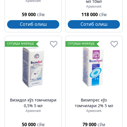
Армения
мл 10мл
Армения
59 000
118 000
СЎМ
СЎМ
Сотиб олиш
Сотиб олиш
сотувда мавжуд
сотувда мавжуд
Визидол кўз томчилари
Визипрес кўз
0,5% 5 мл
томчилари 2% 5 мл
Армения
Армения
50 000
79 000
СЎМ
СЎМ