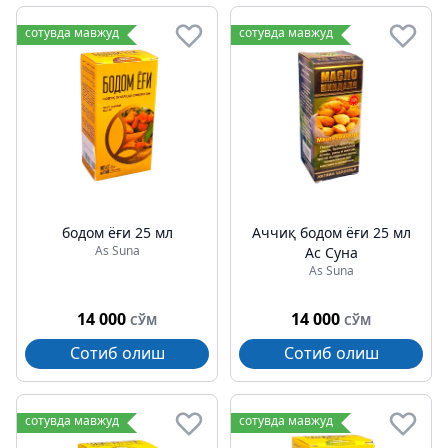
сотувда мавжуд
сотувда мавжуд
бодом ёғи 25 мл
Аччиқ бодом ёғи 25 мл
As Suna
Ас Суна
As Suna
14 000
14 000
СЎМ
СЎМ
Сотиб олиш
Сотиб олиш
сотувда мавжуд
сотувда мавжуд