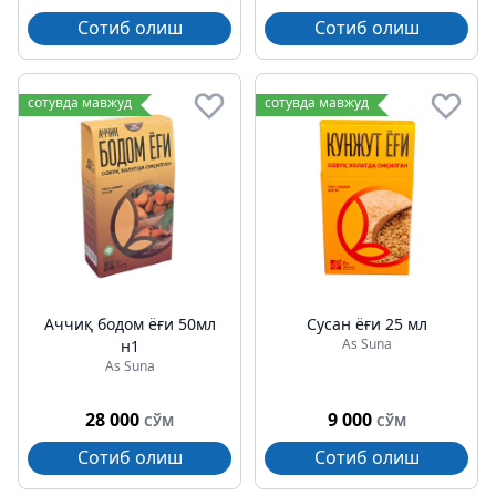
Сотиб олиш
Сотиб олиш
сотувда мавжуд
сотувда мавжуд
Аччиқ бодом ёғи 50мл
Сусан ёғи 25 мл
As Suna
н1
As Suna
28 000
9 000
СЎМ
СЎМ
Сотиб олиш
Сотиб олиш