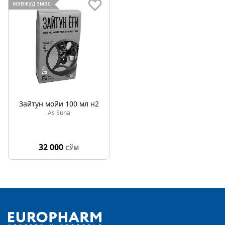
мавжуд эмас
Зайтун мойи 100 мл н2
As Suna
32 000
СЎМ
Footer