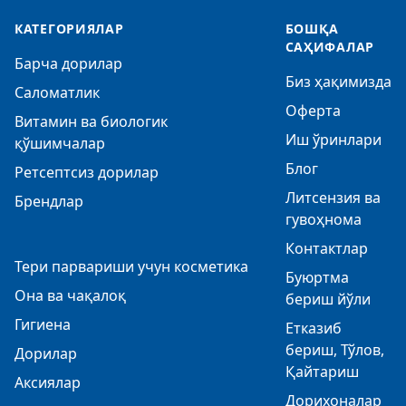
КАТЕГОРИЯЛАР
БОШҚА
САҲИФАЛАР
Барча дорилар
Биз ҳақимизда
Саломатлик
Оферта
Витамин ва биологик
Иш ўринлари
қўшимчалар
Блог
Ретсептсиз дорилар
Литсензия ва
Брендлар
гувоҳнома
Контактлар
Тери парвариши учун косметика
Буюртма
Она ва чақалоқ
бериш йўли
Гигиена
Етказиб
бериш, Тўлов,
Дорилар
Қайтариш
Аксиялар
Дорихоналар