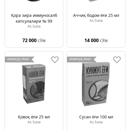
Қора зира иммуносалб
Аччиқ бодом ёғи 25 мл
As Suna
капсулалари № 99
As Suna
72 000
14 000
СЎМ
СЎМ
мавжуд эмас
мавжуд эмас
Қовоқ ёғи 25 мл
Сусан ёғи 100 мл
As Suna
As Suna