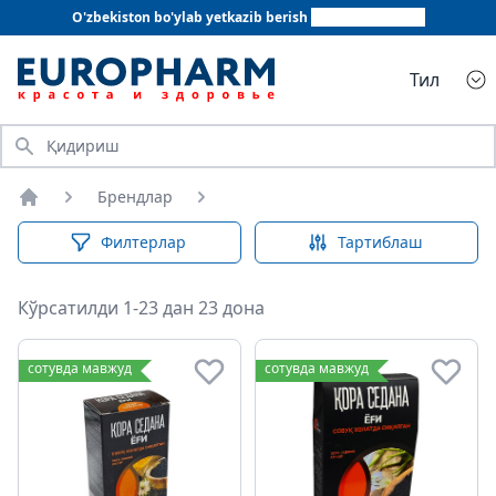
O'zbekiston bo'ylab yetkazib berish
+998 78 555 64 20
Тил
Қидириш
Брендлар
Бош саҳифа
Филтерлар
Тартиблаш
Кўрсатилди 1-23 дан 23 дона
сотувда мавжуд
сотувда мавжуд