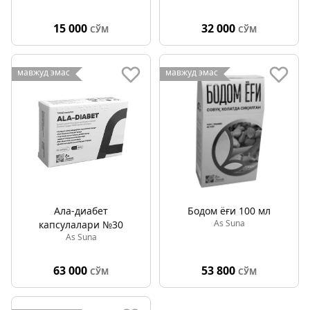
15 000
32 000
СЎМ
СЎМ
мавжуд эмас
мавжуд эмас
Ала-диабет
Бодом ёғи 100 мл
As Suna
капсулалари №30
As Suna
63 000
53 800
СЎМ
СЎМ