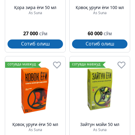
Қора зира ёғи 50 мл
Қовоқ уруғи ёғи 100 мл
As Suna
As Suna
27 000
60 000
СЎМ
СЎМ
Сотиб олиш
Сотиб олиш
сотувда мавжуд
сотувда мавжуд
Қовоқ уруғи ёғи 50 мл
Зайтун мойи 50 мл
As Suna
As Suna