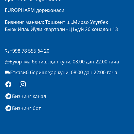
EUROPHARM дорихонаси
Бизнинг манзил: Тошкент ш.,Мирзо Улуғбек
Буюк Ипак Йўли квартали «Ц1»,уй 26 хонадон 13
+998 78 555 64 20
Буюртма бериш: ҳар куни, 08:00 дан 22:00 гача
Етказиб бериш: ҳар куни, 08:00 дан 22:00 гача
Facebook
Instagram
Бизнинг канал
Бизнинг бот