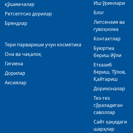
Иш ўринлари
қўшимчалар
Блог
Ретсептсиз дорилар
Литсензия ва
Брендлар
гувоҳнома
Контактлар
Тери парвариши учун косметика
Буюртма
Она ва чақалоқ
бериш йўли
Гигиена
Етказиб
бериш, Тўлов,
Дорилар
Қайтариш
Аксиялар
Дорихоналар
Тез-тез
сўраладиган
саволлар
Сайт ҳақидаги
шарҳлар