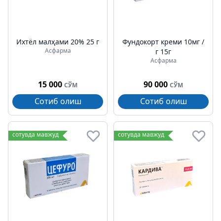
Ихтёл малҳами 20% 25 г
Фундокорт креми 10мг /
Асфарма
г 15г
Асфарма
15 000
90 000
СЎМ
СЎМ
Сотиб олиш
Сотиб олиш
сотувда мавжуд
сотувда мавжуд