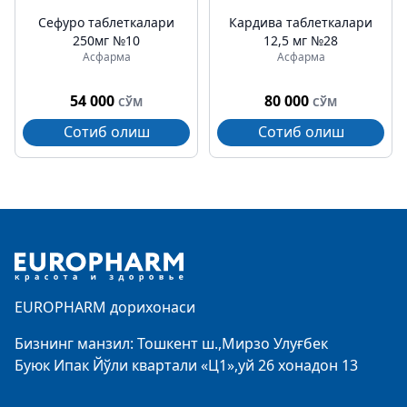
Cефуро таблеткалари
Кардива таблеткалари
250мг №10
12,5 мг №28
Асфарма
Асфарма
54 000
80 000
СЎМ
СЎМ
Сотиб олиш
Сотиб олиш
Footer
EUROPHARM дорихонаси
Бизнинг манзил: Тошкент ш.,Мирзо Улуғбек
Буюк Ипак Йўли квартали «Ц1»,уй 26 хонадон 13