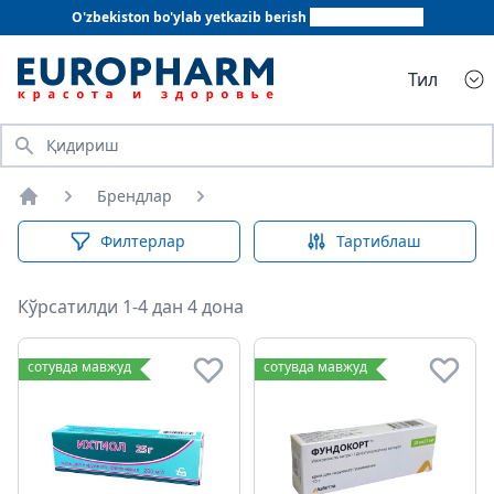
O'zbekiston bo'ylab yetkazib berish
+998 78 555 64 20
Тил
Қидириш
Брендлар
Бош саҳифа
Филтерлар
Тартиблаш
Кўрсатилди 1-4 дан 4 дона
сотувда мавжуд
сотувда мавжуд