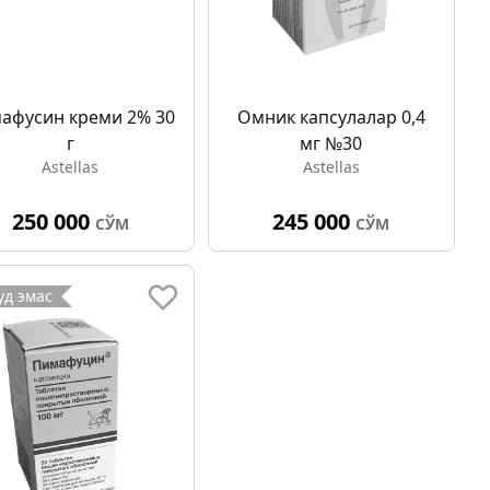
афуcин креми 2% 30
Омник капсулалар 0,4
г
мг №30
Astellas
Astellas
250 000
245 000
СЎМ
СЎМ
д эмас