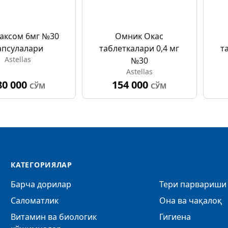
аксом 6мг №30
Омник Окас
апсулалари
таблеткалари 0,4 мг
т
Astellas
№30
Astellas
80 000
154 000
СЎМ
СЎМ
КАТЕГОРИЯЛАР
Барча дорилар
Тери парвариши 
Саломатлик
Она ва чақалоқ
Витамин ва биологик
Гигиена