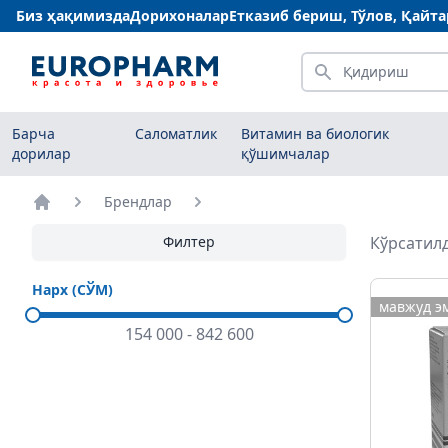
Биз ҳақимизда
Дорихоналар
Етказиб бериш, Тўлов, Қайт
Қидириш
Барча
Саломатлик
Витамин ва биологик
дорилар
қўшимчалар
Брендлар
Бош саҳифа
Филтер
Кўрсатилд
Нарх (СЎМ)
мавжуд э
154 000
-
842 600