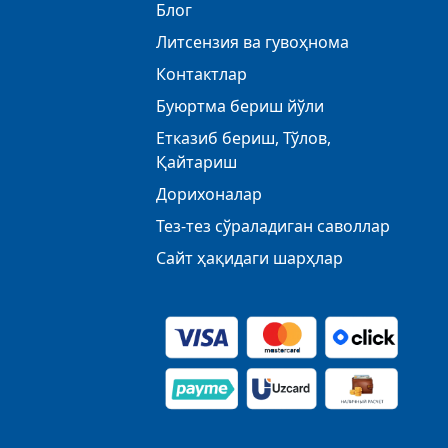
Блог
Литсензия ва гувоҳнома
Контактлар
Буюртма бериш йўли
Етказиб бериш, Тўлов,
Қайтариш
Дорихоналар
Тез-тез сўраладиган саволлар
Сайт ҳақидаги шарҳлар