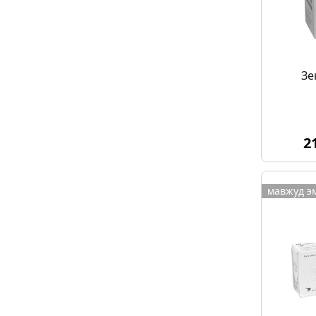
Зе
2
мавжуд э