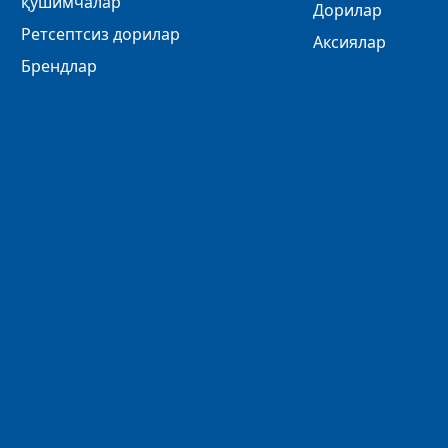
қўшимчалар
Дорилар
Ретсептсиз дорилар
Аксиялар
Брендлар