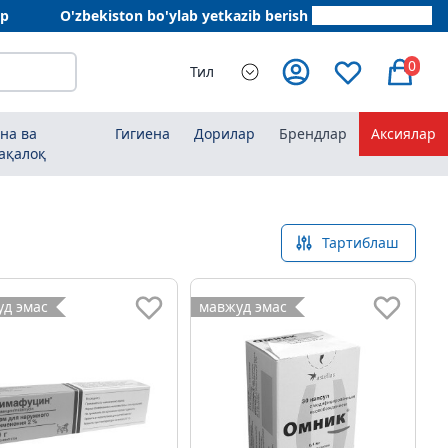
ар
O'zbekiston bo'ylab yetkazib berish
+998 78 555 64 20
0
Тил
на ва
Гигиена
Дорилар
Брендлар
Аксиялар
ақалоқ
Тартиблаш
д эмас
мавжуд эмас