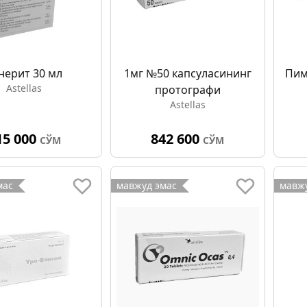
нерит 30 мл
1мг №50 капсуласининг
Пим
Astellas
протографи
Astellas
15 000
842 600
СЎМ
СЎМ
мас
мавжуд эмас
мавжу