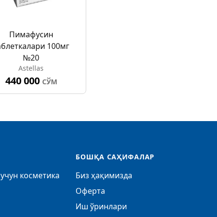
Пимафуcин
аблеткалари 100мг
№20
Astellas
440 000
СЎМ
БОШҚА САҲИФАЛАР
учун косметика
Биз ҳақимизда
Оферта
Иш ўринлари