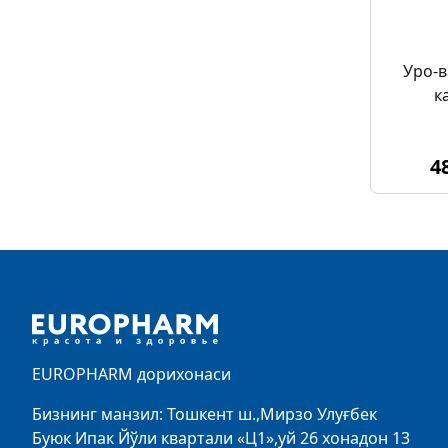
Уро-в
к
4
Footer
EUROPHARM дорихонаси
Бизнинг манзил: Тошкент ш.,Мирзо Улуғбек
Буюк Ипак Йўли квартали «Ц1»,уй 26 хонадон 13