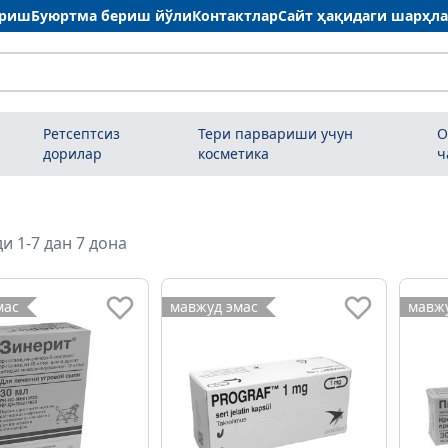
ариш
Буюртма бериш йўли
Контактлар
Сайт ҳақидаги шарҳл
Ретсептсиз
Тери парвариши учун
О
дорилар
косметика
ч
и 1-7 дан 7 дона
мас
мавжуд эмас
мавжу