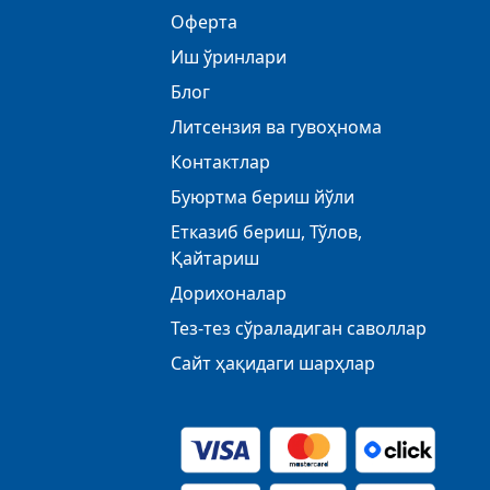
Оферта
Иш ўринлари
Блог
Литсензия ва гувоҳнома
Контактлар
Буюртма бериш йўли
Етказиб бериш, Тўлов,
Қайтариш
Дорихоналар
Тез-тез сўраладиган саволлар
Сайт ҳақидаги шарҳлар