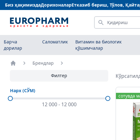
Биз ҳақимизда
Дорихоналар
Етказиб бериш, Тўлов, Қайт
Қидириш
Барча
Саломатлик
Витамин ва биологик
дорилар
қўшимчалар
Брендлар
Бош саҳифа
Филтер
Кўрсатилд
Нарх (СЎМ)
сотувда 
12 000
-
12 000