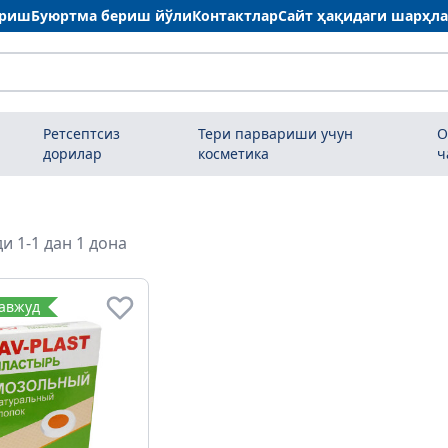
ариш
Буюртма бериш йўли
Контактлар
Сайт ҳақидаги шарҳл
Ретсептсиз
Тери парвариши учун
О
дорилар
косметика
ч
и 1-1 дан 1 дона
мавжуд