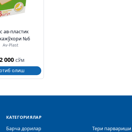
с ав-пластик
кажўхори №6
Av-Plast
2 000
СЎМ
отиб олиш
КАТЕГОРИЯЛАР
Барча дорилар
Тери парвариши 