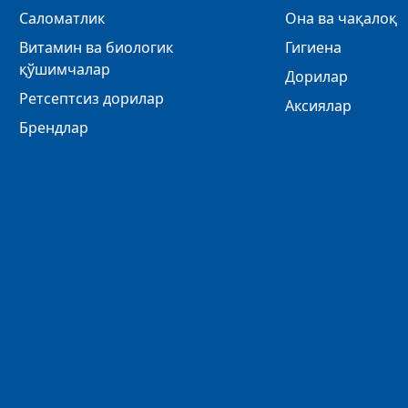
Саломатлик
Она ва чақалоқ
Витамин ва биологик
Гигиена
қўшимчалар
Дорилар
Ретсептсиз дорилар
Аксиялар
Брендлар