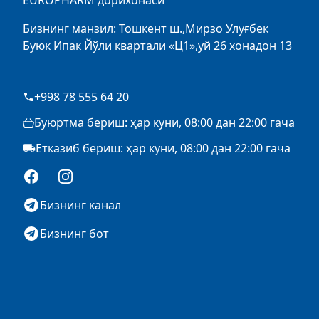
EUROPHARM дорихонаси
Бизнинг манзил: Тошкент ш.,Мирзо Улуғбек
Буюк Ипак Йўли квартали «Ц1»,уй 26 хонадон 13
+998 78 555 64 20
Буюртма бериш: ҳар куни, 08:00 дан 22:00 гача
Етказиб бериш: ҳар куни, 08:00 дан 22:00 гача
Facebook
Instagram
Бизнинг канал
Бизнинг бот