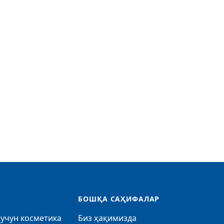
БОШҚА САҲИФАЛАР
учун косметика
Биз ҳақимизда