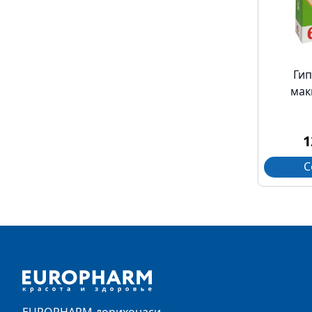
Гип
мак
1
С
Footer