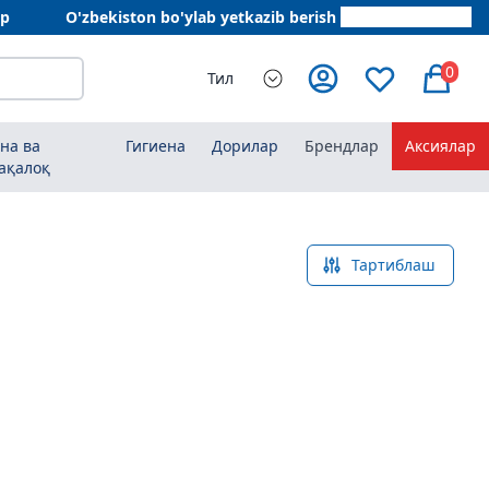
ар
O'zbekiston bo'ylab yetkazib berish
+998 78 555 64 20
0
Тил
на ва
Гигиена
Дорилар
Брендлар
Аксиялар
ақалоқ
Тартиблаш