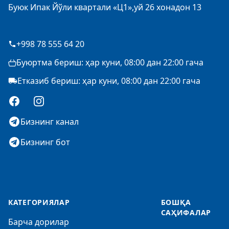
Буюк Ипак Йўли квартали «Ц1»,уй 26 хонадон 13
+998 78 555 64 20
Буюртма бериш: ҳар куни, 08:00 дан 22:00 гача
Етказиб бериш: ҳар куни, 08:00 дан 22:00 гача
Facebook
Instagram
Бизнинг канал
Бизнинг бот
КАТЕГОРИЯЛАР
БОШҚА
САҲИФАЛАР
Барча дорилар