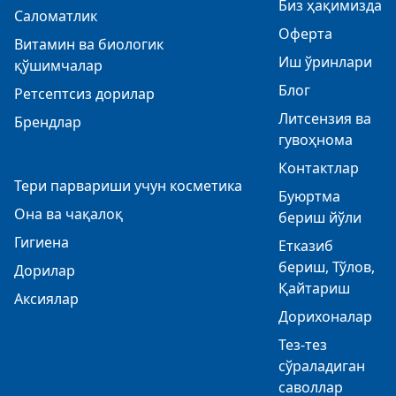
Биз ҳақимизда
Саломатлик
Оферта
Витамин ва биологик
Иш ўринлари
қўшимчалар
Блог
Ретсептсиз дорилар
Литсензия ва
Брендлар
гувоҳнома
Контактлар
Тери парвариши учун косметика
Буюртма
Она ва чақалоқ
бериш йўли
Гигиена
Етказиб
бериш, Тўлов,
Дорилар
Қайтариш
Аксиялар
Дорихоналар
Тез-тез
сўраладиган
саволлар