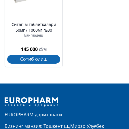
Ситап м таблеткалари
50мг / 1000мг №30
Бангладеш
145 000
СЎМ
Сотиб олиш
Footer
EUROPHARM дорихонаси
Бизнинг манзил: Тошкент ш.,Мирзо Улуғбек