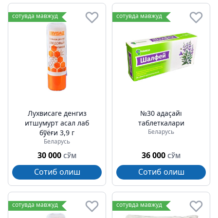
сотувда мавжуд
сотувда мавжуд
Лухвисаге денгиз
№30 адаçайı
итшумурт асал лаб
таблеткалари
Беларусь
бўёғи 3,9 г
Беларусь
30 000
36 000
СЎМ
СЎМ
Сотиб олиш
Сотиб олиш
сотувда мавжуд
сотувда мавжуд