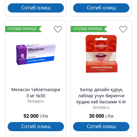
Сотиб олиш
Сотиб олиш
сотувда мавжуд
сотувда мавжуд
Меласон таблеткалари
Белор дизайн қуруқ
3 мг №30
лаблар учун биринчи
Беларусь
ёрдам лаб балзами 4.4г
Беларусь
92 000
30 000
СЎМ
СЎМ
Сотиб олиш
Сотиб олиш