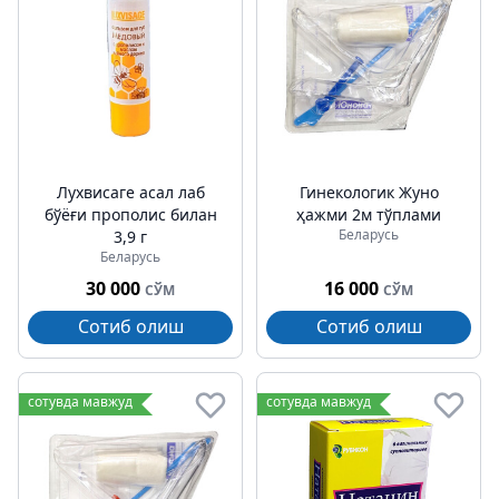
Лухвисаге асал лаб
Гинекологик Жуно
бўёғи прополис билан
ҳажми 2м тўплами
Беларусь
3,9 г
Беларусь
30 000
16 000
СЎМ
СЎМ
Сотиб олиш
Сотиб олиш
сотувда мавжуд
сотувда мавжуд