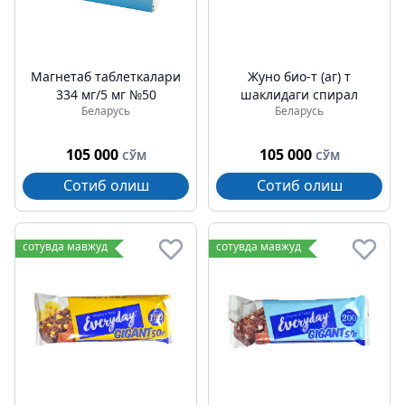
Магнетаб таблеткалари
Жуно био-т (аг) т
334 мг/5 мг №50
шаклидаги спирал
Беларусь
Беларусь
105 000
105 000
СЎМ
СЎМ
Сотиб олиш
Сотиб олиш
сотувда мавжуд
сотувда мавжуд