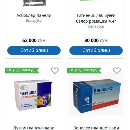
Асбоблар панели
Гигиеник лаб бўёғи
Беларусь
белор ромашка 4,4г
Беларусь
62 000
30 000
СЎМ
СЎМ
Сотиб олиш
Сотиб олиш
сотувда мавжуд
сотувда мавжуд
Лутеин капсулалари
Венолех планшетлари