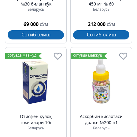
№30 билан кўк
450 мг № 60
Беларусь
Беларусь
69 000
212 000
СЎМ
СЎМ
Сотиб олиш
Сотиб олиш
сотувда мавжуд
сотувда мавжуд
Отисфен қулоқ
Аскорбин кислотаси
томчилари 10г
драже №200 н1
Беларусь
Беларусь