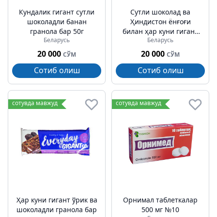
Кундалик гигант сутли
Сутли шоколад ва
шоколадли банан
Ҳиндистон ёнғоғи
гранола бар 50г
билан ҳар куни гигант
Беларусь
Беларусь
гранола бар 50г
20 000
20 000
СЎМ
СЎМ
Сотиб олиш
Сотиб олиш
сотувда мавжуд
сотувда мавжуд
Ҳар куни гигант ўрик ва
Орнимал таблеткалар
шоколадли гранола бар
500 мг №10