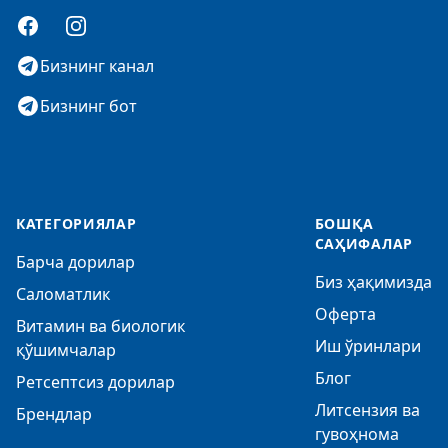
Facebook
Instagram
Бизнинг канал
Бизнинг бот
КАТЕГОРИЯЛАР
БОШҚА
САҲИФАЛАР
Барча дорилар
Биз ҳақимизда
Саломатлик
Оферта
Витамин ва биологик
Иш ўринлари
қўшимчалар
Блог
Ретсептсиз дорилар
Литсензия ва
Брендлар
гувоҳнома