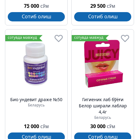
75 000
29 500
СЎМ
СЎМ
Сотиб олиш
Сотиб олиш
сотувда мавжуд
сотувда мавжуд
Био ундевит драже №50
Гигиеник лаб бўёғи
Беларусь
Белор ширали лаблар
4,4г
Беларусь
12 000
30 000
СЎМ
СЎМ
Сотиб олиш
Сотиб олиш