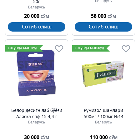
Беларусь
50г
Беларусь
20 000
58 000
СЎМ
СЎМ
Сотиб олиш
Сотиб олиш
сотувда мавжуд
сотувда мавжуд
Белор десигн лаб бўёғи
Румизол шамлари
Аляска спф 15 4,4 г
500мг / 100мг №14
Беларусь
Беларусь
30 000
110 000
СЎМ
СЎМ