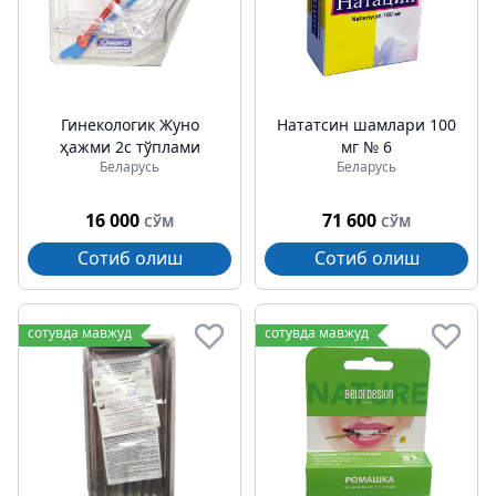
Гинекологик Жуно
Нататсин шамлари 100
ҳажми 2с тўплами
мг № 6
Беларусь
Беларусь
16 000
71 600
СЎМ
СЎМ
Сотиб олиш
Сотиб олиш
сотувда мавжуд
сотувда мавжуд