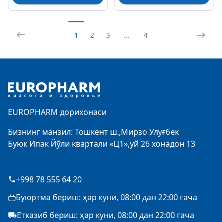
1
2
3
...
4
Footer
EUROPHARM дорихонаси
Бизнинг манзил: Тошкент ш.,Мирзо Улуғбек
Буюк Ипак Йўли квартали «Ц1»,уй 26 хонадон 13
+998 78 555 64 20
Буюртма бериш: ҳар куни, 08:00 дан 22:00 гача
Етказиб бериш: ҳар куни, 08:00 дан 22:00 гача