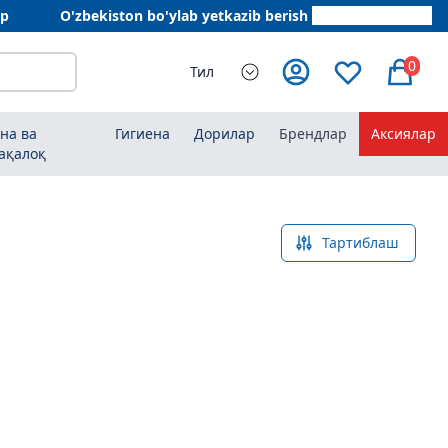
ар
O'zbekiston bo'ylab yetkazib berish
+998 78 555 64 20
0
Тил
на ва
Гигиена
Дорилар
Брендлар
Аксиялар
ақалоқ
Тартиблаш