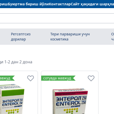
ариш
Буюртма бериш йўли
Контактлар
Сайт ҳақидаги шарҳл
Ретсептсиз
Тери парвариши учун
О
дорилар
косметика
ч
и 1-2 дан 2 дона
мавжуд
сотувда мавжуд