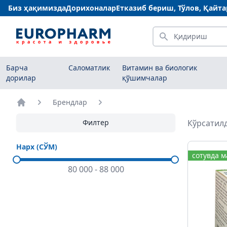
Биз ҳақимизда
Дорихоналар
Етказиб бериш, Тўлов, Қайт
Қидириш
Барча
Саломатлик
Витамин ва биологик
дорилар
қўшимчалар
Брендлар
Бош саҳифа
Филтер
Кўрсатилд
Нарх (СЎМ)
сотувда 
80 000
-
88 000