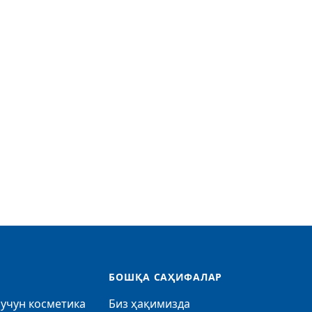
БОШҚА САҲИФАЛАР
учун косметика
Биз ҳақимизда