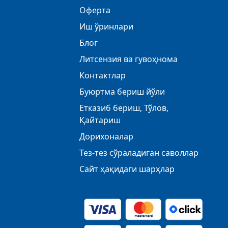
Оферта
Иш ўринлари
Блог
Литсензия ва гувоҳнома
Контактлар
Буюртма бериш йўли
Етказиб бериш, Тўлов,
Қайтариш
Дорихоналар
Тез-тез сўраладиган саволлар
Сайт ҳақидаги шарҳлар