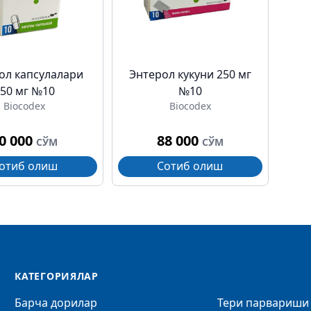
ол капсулалари
Энтерол кукуни 250 мг
250 мг №10
№10
Biocodex
Biocodex
0 000
88 000
СЎМ
СЎМ
отиб олиш
Сотиб олиш
КАТЕГОРИЯЛАР
Барча дорилар
Тери парвариши 