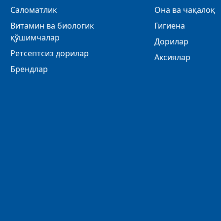
Саломатлик
Она ва чақалоқ
Витамин ва биологик
Гигиена
қўшимчалар
Дорилар
Ретсептсиз дорилар
Аксиялар
Брендлар