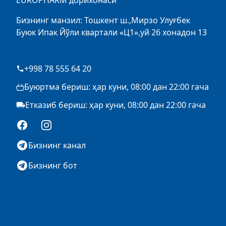
EUROPHARM дорихонаси
Бизнинг манзил: Тошкент ш.,Мирзо Улуғбек
Буюк Ипак Йўли квартали «Ц1»,уй 26 хонадон 13
+998 78 555 64 20
Буюртма бериш: ҳар куни, 08:00 дан 22:00 гача
Етказиб бериш: ҳар куни, 08:00 дан 22:00 гача
Facebook
Instagram
Бизнинг канал
Бизнинг бот