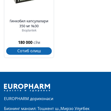
Гинкобил капсулалари
350 мг №30
Bioplantek
180 000
СЎМ
Сотиб олиш
Footer
EUROPHARM дорихонаси
Бизнинг манзил: Тошкент ш.,Мирзо Улуғбек