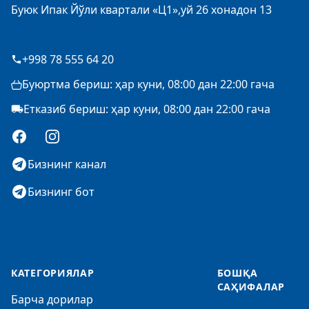
Буюк Ипак Йўли квартали «Ц1»,уй 26 хонадон 13
+998 78 555 64 20
Буюртма бериш: ҳар куни, 08:00 дан 22:00 гача
Етказиб бериш: ҳар куни, 08:00 дан 22:00 гача
Facebook
Instagram
Бизнинг канал
Бизнинг бот
КАТЕГОРИЯЛАР
БОШҚА
САҲИФАЛАР
Барча дорилар