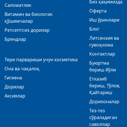
Биз ҳақимизда
Саломатлик
Оферта
Витамин ва биологик
Иш ўринлари
қўшимчалар
Блог
Ретсептсиз дорилар
Литсензия ва
Брендлар
гувоҳнома
Контактлар
Тери парвариши учун косметика
Буюртма
Она ва чақалоқ
бериш йўли
Гигиена
Етказиб
бериш, Тўлов,
Дорилар
Қайтариш
Аксиялар
Дорихоналар
Тез-тез
сўраладиган
саволлар