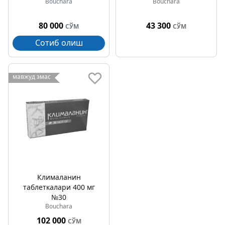
Bouchara
Bouchara
80 000
43 300
СЎМ
СЎМ
Сотиб олиш
мавжуд эмас
Клималанин
таблеткалари 400 мг
№30
Bouchara
102 000
СЎМ