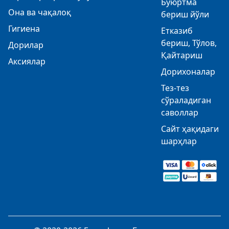
Буюртма
Она ва чақалоқ
бериш йўли
Гигиена
Етказиб
бериш, Тўлов,
Дорилар
Қайтариш
Аксиялар
Дорихоналар
Тез-тез
сўраладиган
саволлар
Сайт ҳақидаги
шарҳлар