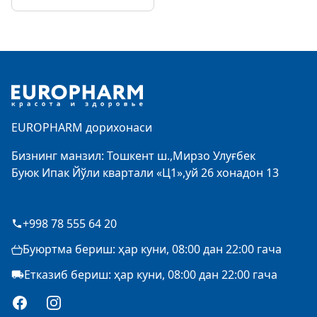
Footer
EUROPHARM дорихонаси
Бизнинг манзил: Тошкент ш.,Мирзо Улуғбек
Буюк Ипак Йўли квартали «Ц1»,уй 26 хонадон 13
+998 78 555 64 20
Буюртма бериш: ҳар куни, 08:00 дан 22:00 гача
Етказиб бериш: ҳар куни, 08:00 дан 22:00 гача
Facebook
Instagram