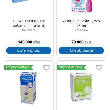
Тержинан вагинал
Исофра спрейи 1,25%
таблеткалари № 10
15 мл
Bouchara
Bouchara
140 000
70 000
СЎМ
СЎМ
Сотиб олиш
Сотиб олиш
сотувда мавжуд
сотувда мавжуд