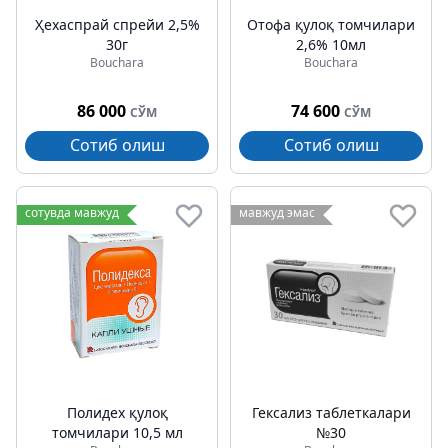
Ҳехаспрай спрейи 2,5%
Отофа қулоқ томчилари
30г
2,6% 10мл
Bouchara
Bouchara
86 000
74 600
СЎМ
СЎМ
Сотиб олиш
Сотиб олиш
сотувда мавжуд
мавжуд эмас
Полидех қулоқ
Гексализ таблеткалари
томчилари 10,5 мл
№30