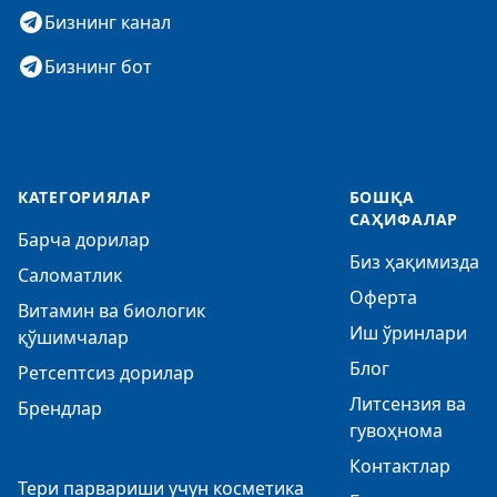
Бизнинг канал
Бизнинг бот
КАТЕГОРИЯЛАР
БОШҚА
САҲИФАЛАР
Барча дорилар
Биз ҳақимизда
Саломатлик
Оферта
Витамин ва биологик
Иш ўринлари
қўшимчалар
Блог
Ретсептсиз дорилар
Литсензия ва
Брендлар
гувоҳнома
Контактлар
Тери парвариши учун косметика