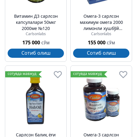
Витамин Д3 cарлсон
Омега-3 cарлсон
капсулалари 50мкг
махимум омега 2000
2000ме №120
лимонли хушбўй
Carlsonlabs
Carlsonlabs
капсулалар № 30
175 000
155 000
СЎМ
СЎМ
Сотиб олиш
Сотиб олиш
сотувда мавжуд
сотувда мавжуд
Cарлсон балиқ ёғи
Омега-3 cарлсон