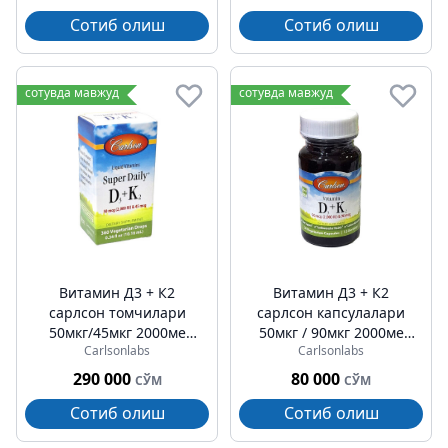
Сотиб олиш
Сотиб олиш
сотувда мавжуд
сотувда мавжуд
Витамин Д3 + К2
Витамин Д3 + К2
cарлсон томчилари
cарлсон капсулалари
50мкг/45мкг 2000ме
50мкг / 90мкг 2000ме
Carlsonlabs
Carlsonlabs
30мл
№15
290 000
80 000
СЎМ
СЎМ
Сотиб олиш
Сотиб олиш