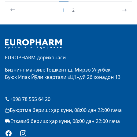
1
2
Footer
EUROPHARM дорихонаси
Бизнинг манзил: Тошкент ш.,Мирзо Улуғбек
Буюк Ипак Йўли квартали «Ц1»,уй 26 хонадон 13
+998 78 555 64 20
Буюртма бериш: ҳар куни, 08:00 дан 22:00 гача
Етказиб бериш: ҳар куни, 08:00 дан 22:00 гача
Facebook
Instagram