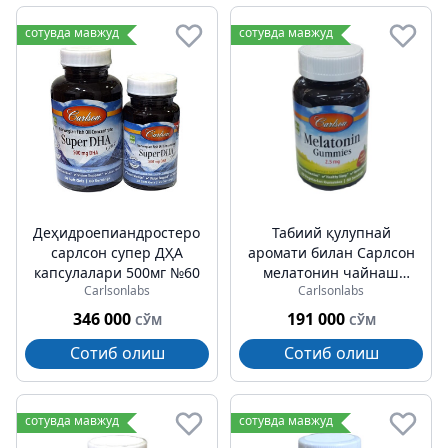
сотувда мавжуд
сотувда мавжуд
Деҳидроепиандростерон
Табиий қулупнай
cарлсон супер ДҲА
аромати билан Cарлсон
капсулалари 500мг №60
мелатонин чайнаш
Carlsonlabs
Carlsonlabs
таблеткалари 2,5 мг
№60
346 000
191 000
СЎМ
СЎМ
Сотиб олиш
Сотиб олиш
сотувда мавжуд
сотувда мавжуд