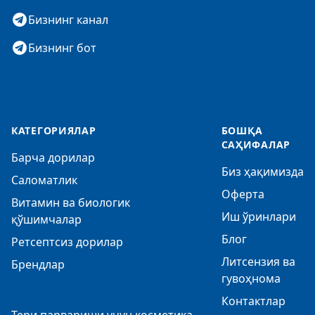
Бизнинг канал
Бизнинг бот
КАТЕГОРИЯЛАР
БОШҚА
САҲИФАЛАР
Барча дорилар
Биз ҳақимизда
Саломатлик
Оферта
Витамин ва биологик
Иш ўринлари
қўшимчалар
Блог
Ретсептсиз дорилар
Литсензия ва
Брендлар
гувоҳнома
Контактлар