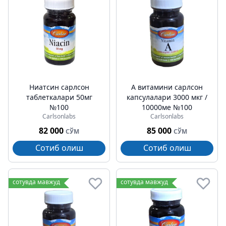
Ниатсин cарлсон
А витамини cарлсон
таблеткалари 50мг
капсулалари 3000 мкг /
№100
10000ме №100
Carlsonlabs
Carlsonlabs
82 000
85 000
СЎМ
СЎМ
Сотиб олиш
Сотиб олиш
сотувда мавжуд
сотувда мавжуд