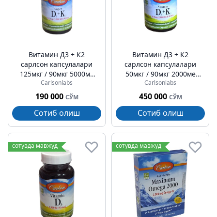
Витамин Д3 + К2
Витамин Д3 + К2
cарлсон капсулалари
cарлсон капсулалари
125мкг / 90мкг 5000ме
50мкг / 90мкг 2000ме
Carlsonlabs
Carlsonlabs
№45
№120
190 000
450 000
СЎМ
СЎМ
Сотиб олиш
Сотиб олиш
сотувда мавжуд
сотувда мавжуд