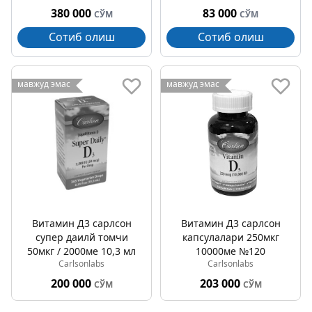
380 000
83 000
СЎМ
СЎМ
Сотиб олиш
Сотиб олиш
мавжуд эмас
мавжуд эмас
Витамин Д3 cарлсон
Витамин Д3 cарлсон
супер даилй томчи
капсулалари 250мкг
50мкг / 2000ме 10,3 мл
10000ме №120
Carlsonlabs
Carlsonlabs
200 000
203 000
СЎМ
СЎМ