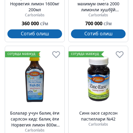
Норвегия лимон 1600мг
махимум омега 2000
200мл
лимонли хушбўй
Carlsonlabs
Carlsonlabs
капсулалар № 90
360 000
700 000
СЎМ
СЎМ
Сотиб олиш
Сотиб олиш
сотувда мавжуд
сотувда мавжуд
Болалар учун балиқ ёғи
Синк-эасе cарлсон
cарлсон кидс балиқ ёғи
пастиллари №42
Carlsonlabs
Норвегия лимон 800мг
Carlsonlabs
200мл