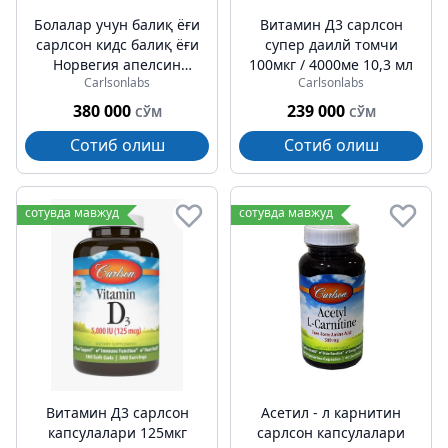
Болалар учун балиқ ёғи
Витамин Д3 cарлсон
cарлсон кидс балиқ ёғи
супер даилй томчи
Норвегия апелсин
100мкг / 4000ме 10,3 мл
Carlsonlabs
Carlsonlabs
800мг 200мл
380 000
239 000
СЎМ
СЎМ
Сотиб олиш
Сотиб олиш
сотувда мавжуд
сотувда мавжуд
Витамин Д3 cарлсон
Асетил - л карнитин
капсулалари 125мкг
cарлсон капсулалари