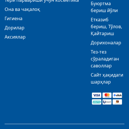
Тери парвариши учун косметика
Буюртма
Она ва чақалоқ
бериш йўли
Гигиена
Етказиб
бериш, Тўлов,
Дорилар
Қайтариш
Аксиялар
Дорихоналар
Тез-тез
сўраладиган
саволлар
Сайт ҳақидаги
шарҳлар