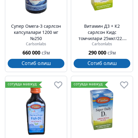
Супер Омега-3 cарлсон
Витамин Д3 + К2
капсулалари 1200 мг
cарлсон Кидс
№250
томчилари 25мкг/22.5
Carlsonlabs
Carlsonlabs
мкг 1000ме 30мл
660 000
290 000
СЎМ
СЎМ
Сотиб олиш
Сотиб олиш
сотувда мавжуд
сотувда мавжуд