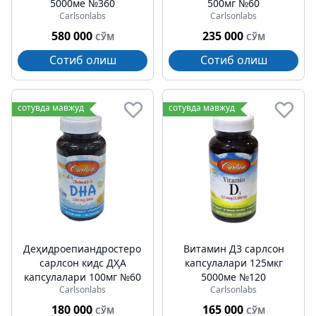
5000ме №360
500мг №60
Carlsonlabs
Carlsonlabs
580 000
235 000
СЎМ
СЎМ
Сотиб олиш
Сотиб олиш
сотувда мавжуд
сотувда мавжуд
Деҳидроепиандростерон
Витамин Д3 cарлсон
cарлсон кидс ДҲА
капсулалари 125мкг
капсулалари 100мг №60
5000ме №120
Carlsonlabs
Carlsonlabs
180 000
165 000
СЎМ
СЎМ