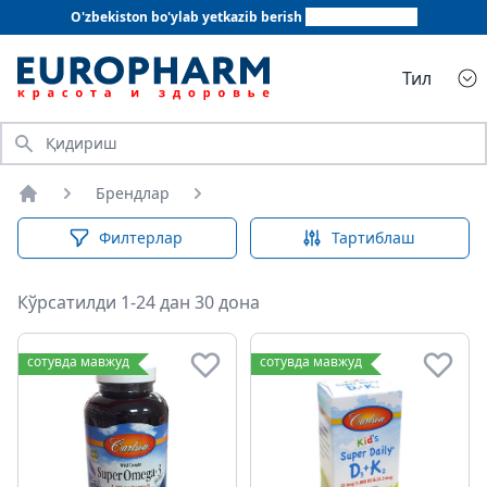
O'zbekiston bo'ylab yetkazib berish
+998 78 555 64 20
Тил
Қидириш
Брендлар
Бош саҳифа
Филтерлар
Тартиблаш
Кўрсатилди 1-24 дан 30 дона
сотувда мавжуд
сотувда мавжуд