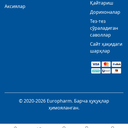
Қайтариш
Аксиялар
Дорихоналар
Тез-тез
сўраладиган
саволлар
Сайт ҳақидаги
шарҳлар
© 2020-2026 Europharm. Барча ҳуқуқлар
ҳимояланган.