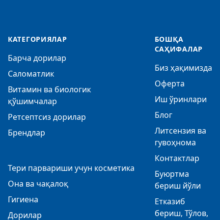
КАТЕГОРИЯЛАР
БОШҚА
САҲИФАЛАР
Барча дорилар
Биз ҳақимизда
Саломатлик
Оферта
Витамин ва биологик
Иш ўринлари
қўшимчалар
Блог
Ретсептсиз дорилар
Литсензия ва
Брендлар
гувоҳнома
Контактлар
Тери парвариши учун косметика
Буюртма
Она ва чақалоқ
бериш йўли
Гигиена
Етказиб
бериш, Тўлов,
Дорилар