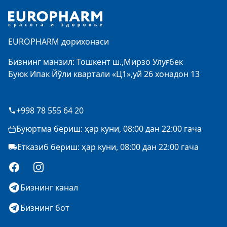
EUROPHARM дорихонаси
Бизнинг манзил: Тошкент ш.,Мирзо Улуғбек
Буюк Ипак Йўли квартали «Ц1»,уй 26 хонадон 13
+998 78 555 64 20
Буюртма бериш: ҳар куни, 08:00 дан 22:00 гача
Етказиб бериш: ҳар куни, 08:00 дан 22:00 гача
Facebook
Instagram
Бизнинг канал
Бизнинг бот