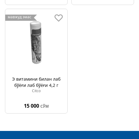
мавжуд эмас
Э витамини билан лаб
бўёғи лаб бўёғи 4,2 г
Citco
15 000
СЎМ
Footer