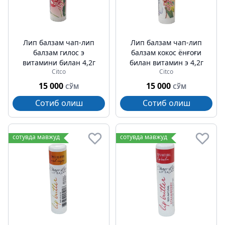
Лип балзам чап-лип
Лип балзам чап-лип
балзам гилос э
балзам кокос ёнғоғи
витамини билан 4,2г
билан витамин э 4,2г
Citco
Citco
15 000
15 000
СЎМ
СЎМ
Сотиб олиш
Сотиб олиш
сотувда мавжуд
сотувда мавжуд