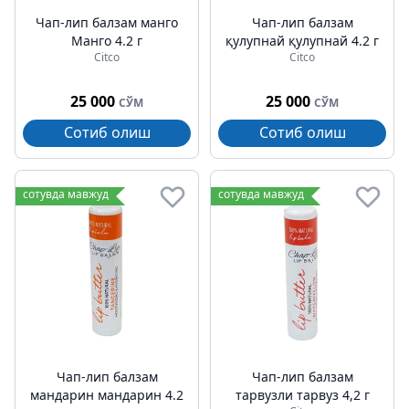
Чап-лип балзам манго
Чап-лип балзам
Манго 4.2 г
қулупнай қулупнай 4.2 г
Citco
Citco
25 000
25 000
СЎМ
СЎМ
Сотиб олиш
Сотиб олиш
сотувда мавжуд
сотувда мавжуд
Чап-лип балзам
Чап-лип балзам
мандарин мандарин 4.2
тарвузли тарвуз 4,2 г