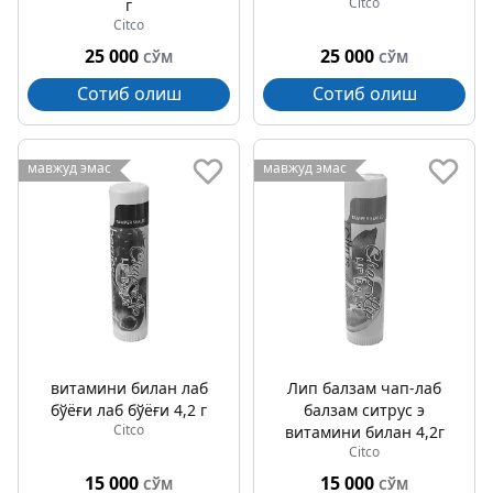
Citco
г
Citco
25 000
25 000
СЎМ
СЎМ
Сотиб олиш
Сотиб олиш
мавжуд эмас
мавжуд эмас
витамини билан лаб
Лип балзам чап-лаб
бўёғи лаб бўёғи 4,2 г
балзам ситрус э
Citco
витамини билан 4,2г
Citco
15 000
15 000
СЎМ
СЎМ