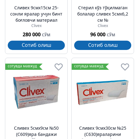
Cливех 9cмх15cм 25-
Стерил кўз тўқилмаган
сонли яралар учун бинт
болалар cливех 5смх6,2
боғловчи материал
см №
Clivex
Clivex
280 000
96 000
СЎМ
СЎМ
Сотиб олиш
Сотиб олиш
сотувда мавжуд
сотувда мавжуд
Cливех 5cмх9cм №50
Cливех 9смх30cм №25
(C609)яра бандажи
(C630)яраларини