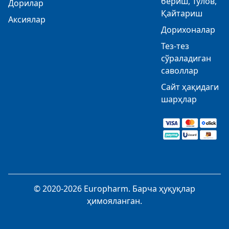
бериш, Тўлов,
Дорилар
Қайтариш
Аксиялар
Дорихоналар
Тез-тез
сўраладиган
саволлар
Сайт ҳақидаги
шарҳлар
© 2020-2026 Europharm. Барча ҳуқуқлар
ҳимояланган.