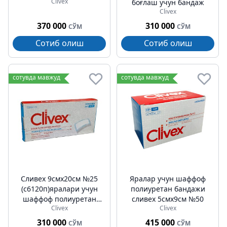
Clivex
боғлаш учун бандаж
Clivex
370 000
310 000
СЎМ
СЎМ
Сотиб олиш
Сотиб олиш
сотувда мавжуд
сотувда мавжуд
Cливех 9смх20cм №25
Яралар учун шаффоф
(c6120п)яралари учун
полиуретан бандажи
шаффоф полиуретан
cливех 5cмх9cм №50
Clivex
Clivex
бандажи
310 000
415 000
СЎМ
СЎМ