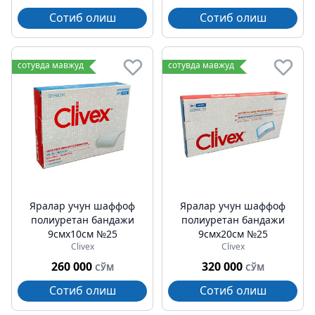
Сотиб олиш
Сотиб олиш
сотувда мавжуд
сотувда мавжуд
Яралар учун шаффоф
Яралар учун шаффоф
полиуретан бандажи
полиуретан бандажи
9cмх10cм №25
9cмх20cм №25
Clivex
Clivex
260 000
320 000
СЎМ
СЎМ
Сотиб олиш
Сотиб олиш