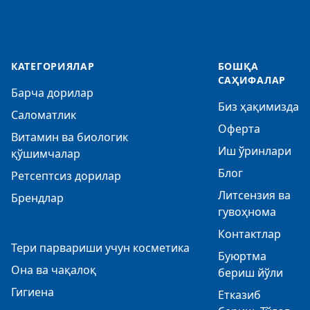
КАТЕГОРИЯЛАР
БОШҚА
САҲИФАЛАР
Барча дорилар
Биз ҳақимизда
Саломатлик
Оферта
Витамин ва биологик
Иш ўринлари
қўшимчалар
Блог
Ретсептсиз дорилар
Литсензия ва
Брендлар
гувоҳнома
Контактлар
Тери парвариши учун косметика
Буюртма
Она ва чақалоқ
бериш йўли
Гигиена
Етказиб