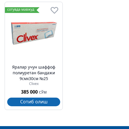
сотувда мавжуд
Яралар учун шаффоф
полиуретан бандажи
9cмх30cм №25
Clivex
385 000
СЎМ
Сотиб олиш