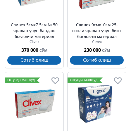
Cливех 5cмх7.5cм № 50
Cливех 9cмх10cм 25-
яралар учун бандаж
сонли яралар учун бинт
боғловчи материал
боғловчи материал
Clivex
Clivex
370 000
230 000
СЎМ
СЎМ
Сотиб олиш
Сотиб олиш
сотувда мавжуд
сотувда мавжуд