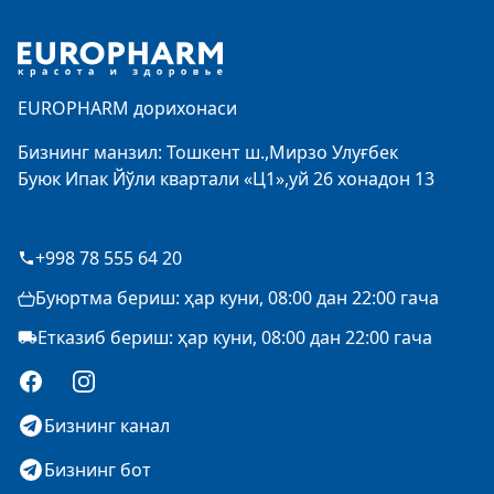
Footer
EUROPHARM дорихонаси
Бизнинг манзил: Тошкент ш.,Мирзо Улуғбек
Буюк Ипак Йўли квартали «Ц1»,уй 26 хонадон 13
+998 78 555 64 20
Буюртма бериш: ҳар куни, 08:00 дан 22:00 гача
Етказиб бериш: ҳар куни, 08:00 дан 22:00 гача
Facebook
Instagram
Бизнинг канал
Бизнинг бот