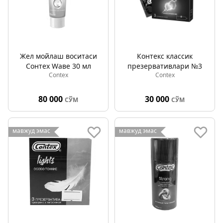
Жел мойлаш воситаси
Контекс классик
Cонтех Wаве 30 мл
презервативлари №3
Contex
Contex
80 000
30 000
СЎМ
СЎМ
мавжуд эмас
мавжуд эмас