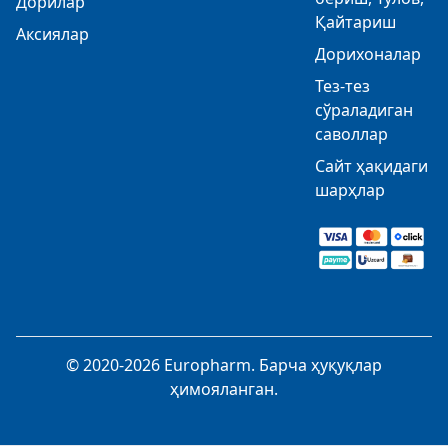
Дорилар
Қайтариш
Аксиялар
Дорихоналар
Тез-тез
сўраладиган
саволлар
Сайт ҳақидаги
шарҳлар
© 2020-2026 Europharm. Барча ҳуқуқлар
ҳимояланган.