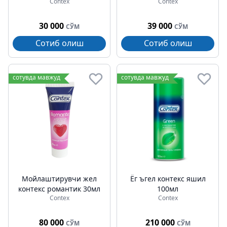
Contex
Contex
30 000
39 000
СЎМ
СЎМ
Сотиб олиш
Сотиб олиш
сотувда мавжуд
сотувда мавжуд
Мойлаштирувчи жел
Ёг ъгел контекс яшил
контекс романтик 30мл
100мл
Contex
Contex
80 000
210 000
СЎМ
СЎМ