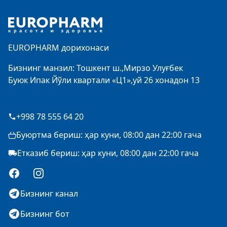
EUROPHARM дорихонаси
Бизнинг манзил: Тошкент ш.,Мирзо Улуғбек
Буюк Ипак Йўли квартали «Ц1»,уй 26 хонадон 13
+998 78 555 64 20
Буюртма бериш: ҳар куни, 08:00 дан 22:00 гача
Етказиб бериш: ҳар куни, 08:00 дан 22:00 гача
Facebook
Instagram
Бизнинг канал
Бизнинг бот