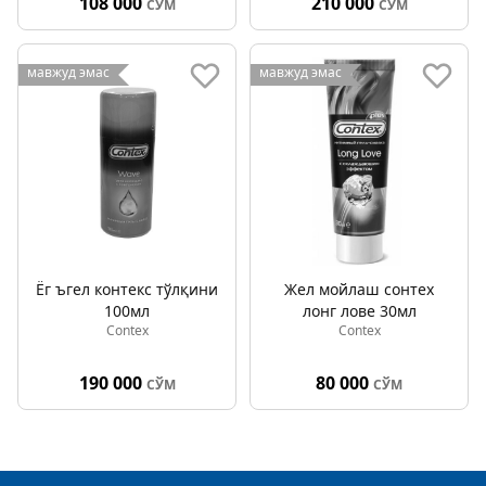
108 000
210 000
СЎМ
СЎМ
мавжуд эмас
мавжуд эмас
Ёг ъгел контекс тўлқини
Жел мойлаш cонтех
100мл
лонг лове 30мл
Contex
Contex
190 000
80 000
СЎМ
СЎМ
Footer