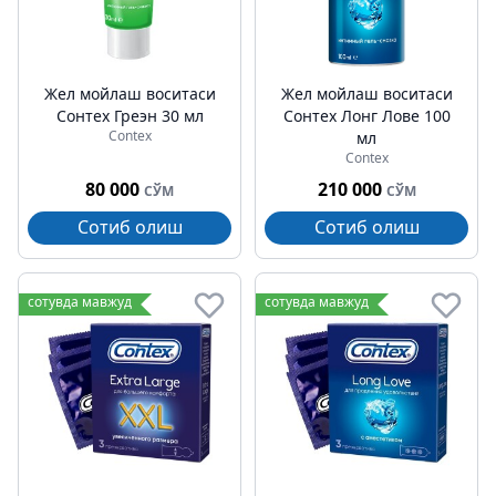
Жел мойлаш воситаси
Жел мойлаш воситаси
Cонтех Греэн 30 мл
Cонтех Лонг Лове 100
Contex
мл
Contex
80 000
210 000
СЎМ
СЎМ
Сотиб олиш
Сотиб олиш
сотувда мавжуд
сотувда мавжуд