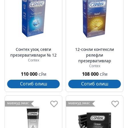
Cонтех узоқ севги
12-сонли контексли
презервативлари № 12
релефли
Contex
презервативлар
Contex
110 000
108 000
СЎМ
СЎМ
Сотиб олиш
Сотиб олиш
мавжуд эмас
мавжуд эмас