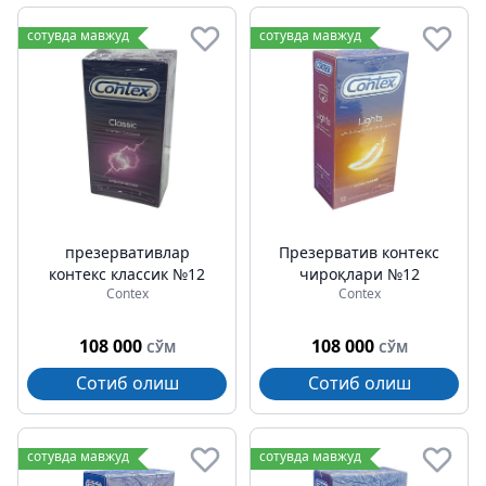
сотувда мавжуд
сотувда мавжуд
презервативлар
Презерватив контекс
контекс классик №12
чироқлари №12
Contex
Contex
108 000
108 000
СЎМ
СЎМ
Сотиб олиш
Сотиб олиш
сотувда мавжуд
сотувда мавжуд