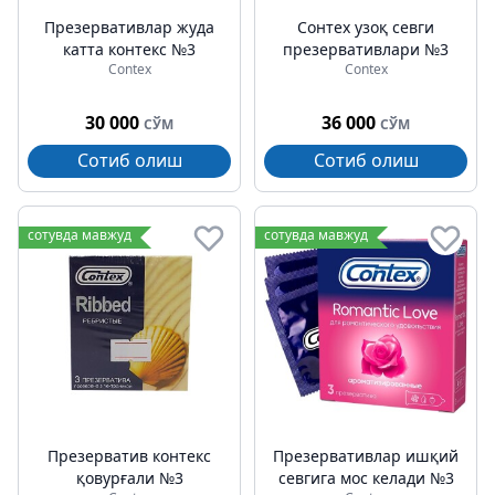
Презервативлар жуда
Cонтех узоқ севги
катта контекс №3
презервативлари №3
Contex
Contex
30 000
36 000
СЎМ
СЎМ
Сотиб олиш
Сотиб олиш
сотувда мавжуд
сотувда мавжуд
Презерватив контекс
Презервативлар ишқий
қовурғали №3
севгига мос келади №3