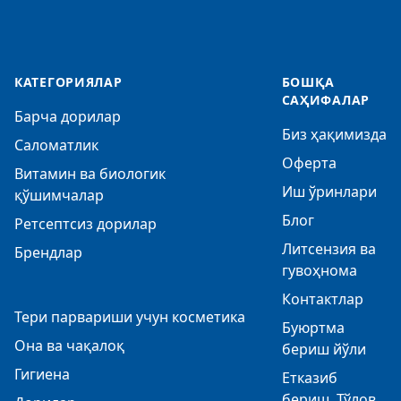
КАТЕГОРИЯЛАР
БОШҚА
САҲИФАЛАР
Барча дорилар
Биз ҳақимизда
Саломатлик
Оферта
Витамин ва биологик
Иш ўринлари
қўшимчалар
Блог
Ретсептсиз дорилар
Литсензия ва
Брендлар
гувоҳнома
Контактлар
Тери парвариши учун косметика
Буюртма
Она ва чақалоқ
бериш йўли
Гигиена
Етказиб
бериш, Тўлов,