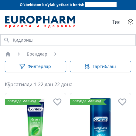
O'zbekiston bo'ylab yetkazib berish
+998 78 555 64 20
Тил
Қидириш
Брендлар
Бош саҳифа
Филтерлар
Тартиблаш
Кўрсатилди 1-22 дан 22 дона
сотувда мавжуд
сотувда мавжуд