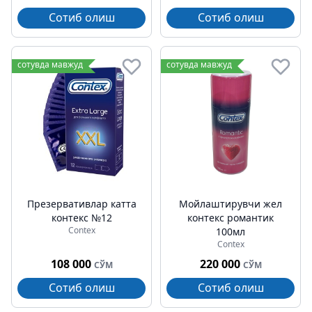
Сотиб олиш
Сотиб олиш
сотувда мавжуд
сотувда мавжуд
Презервативлар катта
Мойлаштирувчи жел
контекс №12
контекс романтик
Contex
100мл
Contex
108 000
220 000
СЎМ
СЎМ
Сотиб олиш
Сотиб олиш