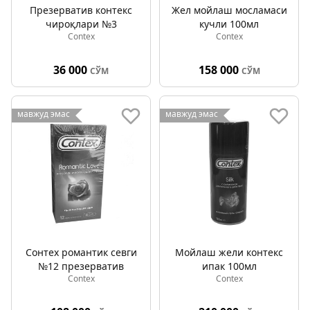
Презерватив контекс
Жел мойлаш мосламаси
чироқлари №3
кучли 100мл
Contex
Contex
36 000
158 000
СЎМ
СЎМ
мавжуд эмас
мавжуд эмас
Cонтех романтик севги
Мойлаш жели контекс
№12 презерватив
ипак 100мл
Contex
Contex