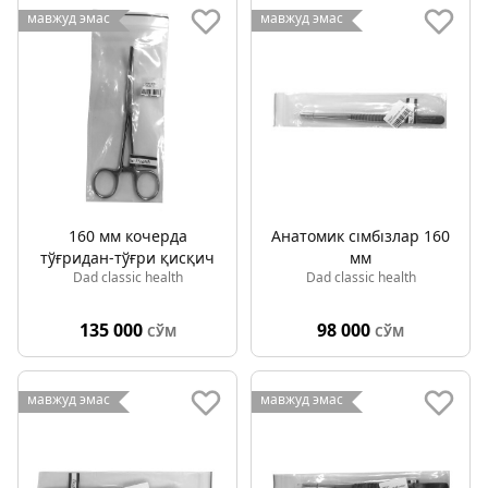
мавжуд эмас
мавжуд эмас
160 мм кочерда
Анатомик cıмбıзлар 160
тўғридан-тўғри қисқич
мм
Dad classic health
Dad classic health
135 000
98 000
СЎМ
СЎМ
мавжуд эмас
мавжуд эмас