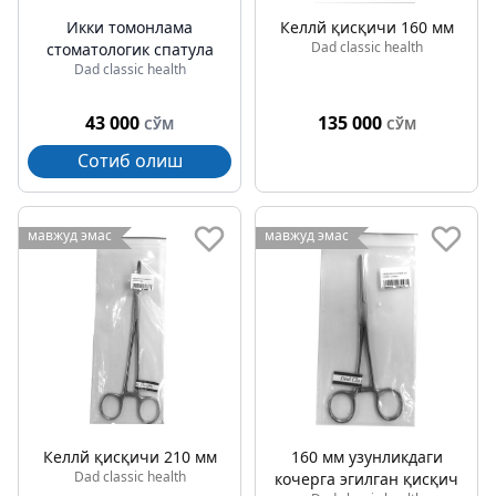
Икки томонлама
Келлй қисқичи 160 мм
Dad classic health
стоматологик спатула
Dad classic health
43 000
135 000
СЎМ
СЎМ
Сотиб олиш
мавжуд эмас
мавжуд эмас
Келлй қисқичи 210 мм
160 мм узунликдаги
Dad classic health
кочерга эгилган қисқич