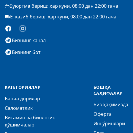
Буюртма бериш: ҳар куни, 08:00 дан 22:00 гача
Етказиб бериш: ҳар куни, 08:00 дан 22:00 гача
Facebook
Instagram
Бизнинг канал
Бизнинг бот
КАТЕГОРИЯЛАР
БОШҚА
САҲИФАЛАР
Барча дорилар
Биз ҳақимизда
Саломатлик
Оферта
Витамин ва биологик
Иш ўринлари
қўшимчалар