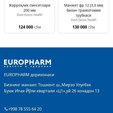
Жарроҳлик пинсетлари
Манжет фр 12 (3,0 мм)
200 мм
билан трахеотомия
Dad classic health
трубкаси
Dad classic health
124 000
130 000
СЎМ
СЎМ
Footer
EUROPHARM дорихонаси
Бизнинг манзил: Тошкент ш.,Мирзо Улуғбек
Буюк Ипак Йўли квартали «Ц1»,уй 26 хонадон 13
+998 78 555 64 20