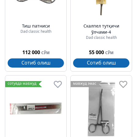
Тиш патниси
Скалпел тутқичи
Dad classic health
ўлчами-4
Dad classic health
112 000
55 000
СЎМ
СЎМ
Сотиб олиш
Сотиб олиш
сотувда мавжуд
мавжуд эмас