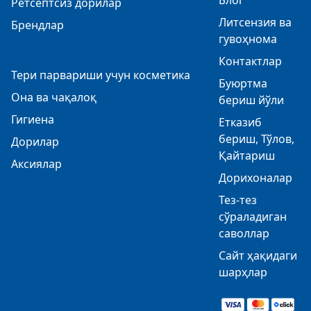
Блог
Ретсептсиз дорилар
Литсензия ва
Брендлар
гувоҳнома
Контактлар
Тери парвариши учун косметика
Буюртма
Она ва чақалоқ
бериш йўли
Гигиена
Етказиб
бериш, Тўлов,
Дорилар
Қайтариш
Аксиялар
Дорихоналар
Тез-тез
сўраладиган
саволлар
Сайт ҳақидаги
шарҳлар