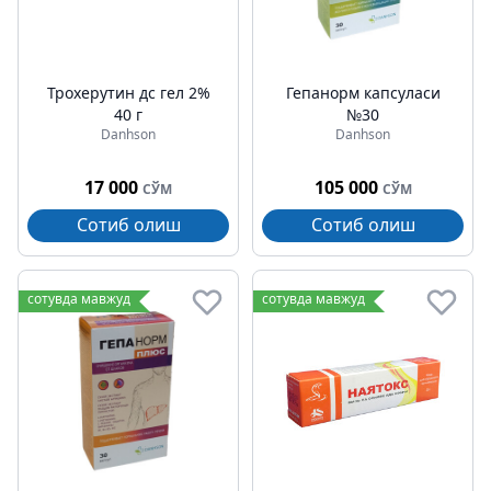
Трохерутин дс гел 2%
Гепанорм капсуласи
40 г
№30
Danhson
Danhson
17 000
105 000
СЎМ
СЎМ
Сотиб олиш
Сотиб олиш
сотувда мавжуд
сотувда мавжуд