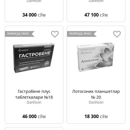
Danhson
Danhson
34 000
47 100
СЎМ
СЎМ
мавжуд эмас
мавжуд эмас
Гастробене плус
Лотосоник планшетлар
таблеткалари №18
№ 20
Danhson
Danhson
46 000
18 300
СЎМ
СЎМ