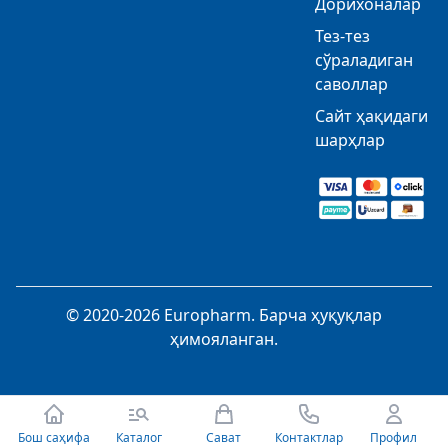
Дорихоналар
Тез-тез
сўраладиган
саволлар
Сайт ҳақидаги
шарҳлар
© 2020-2026 Europharm. Барча ҳуқуқлар
ҳимояланган.
Бош саҳифа
Каталог
Сават
Контактлар
Профил