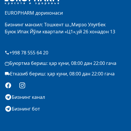
EUROPHARM дорихонаси
Бизнинг манзил: Тошкент ш.,Мирзо Улуғбек
Буюк Ипак Йўли квартали «Ц1»,уй 26 хонадон 13
+998 78 555 64 20
Буюртма бериш: ҳар куни, 08:00 дан 22:00 гача
Етказиб бериш: ҳар куни, 08:00 дан 22:00 гача
Facebook
Instagram
Бизнинг канал
Бизнинг бот