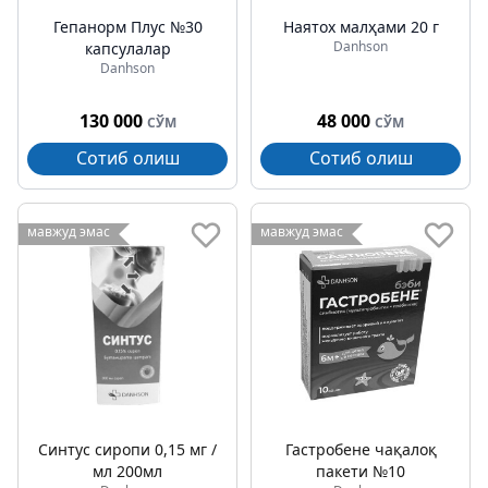
Гепанорм Плус №30
Наятох малҳами 20 г
Danhson
капсулалар
Danhson
130 000
48 000
СЎМ
СЎМ
Сотиб олиш
Сотиб олиш
мавжуд эмас
мавжуд эмас
Синтус сиропи 0,15 мг /
Гастробене чақалоқ
мл 200мл
пакети №10