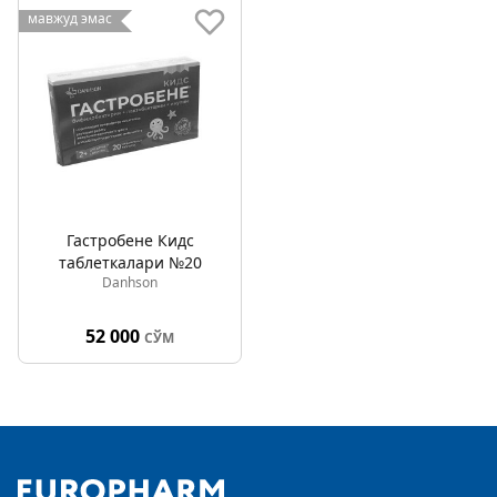
мавжуд эмас
Гастробене Кидс
таблеткалари №20
Danhson
52 000
СЎМ
Footer