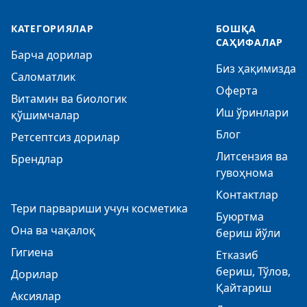
КАТЕГОРИЯЛАР
БОШҚА
САҲИФАЛАР
Барча дорилар
Биз ҳақимизда
Саломатлик
Оферта
Витамин ва биологик
Иш ўринлари
қўшимчалар
Блог
Ретсептсиз дорилар
Литсензия ва
Брендлар
гувоҳнома
Контактлар
Тери парвариши учун косметика
Буюртма
Она ва чақалоқ
бериш йўли
Гигиена
Етказиб
бериш, Тўлов,
Дорилар
Қайтариш
Аксиялар