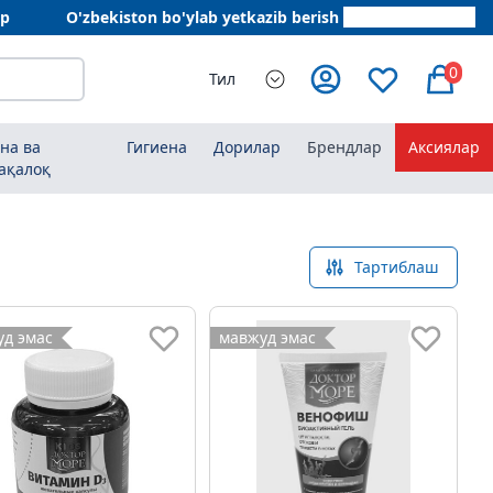
ар
O'zbekiston bo'ylab yetkazib berish
+998 78 555 64 20
0
Тил
на ва
Гигиена
Дорилар
Брендлар
Аксиялар
ақалоқ
Тартиблаш
д эмас
мавжуд эмас