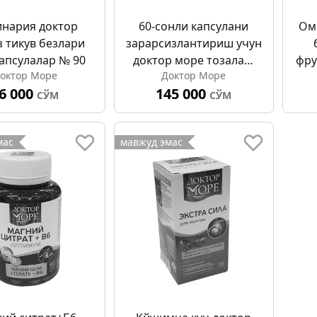
нария доктор
60-сонли капсулани
Оме
з тикув безлари
зарарсизлантириш учун
капсулалар № 90
доктор море тозалаш
фру
октор Море
Доктор Море
тизими
кап
6 000
145 000
СЎМ
СЎМ
мас
мавжуд эмас