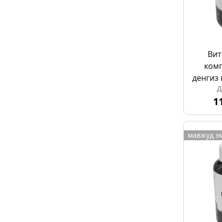
Вит
комп
денгиз 
Д
1
мавжуд э