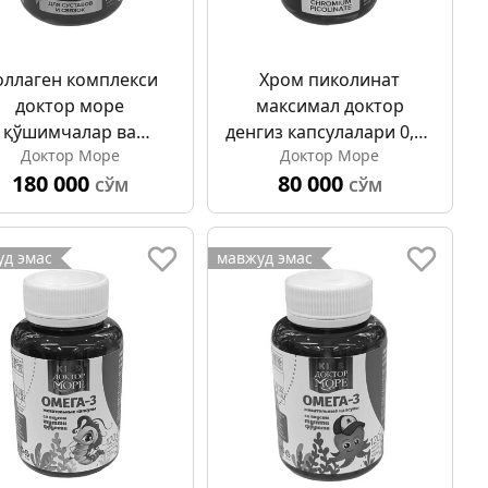
оллаген комплекси
Хром пиколинат
доктор море
максимал доктор
қўшимчалар ва
денгиз капсулалари 0,32
Доктор Море
Доктор Море
лигаментлар учун
г №90
180 000
80 000
сулалар 0,45 г №120
СЎМ
СЎМ
д эмас
мавжуд эмас