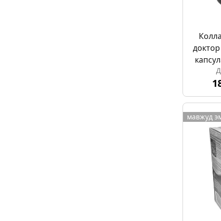
Колла
доктор
капсул
Д
1
мавжуд э