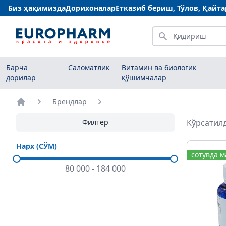
Биз ҳақимизда
Дорихоналар
Етказиб бериш, Тўлов, Қайт
Қидириш
Барча
Саломатлик
Витамин ва биологик
дорилар
қўшимчалар
Брендлар
Бош саҳифа
Филтер
Кўрсатилд
Нарх (СЎМ)
сотувда 
80 000
-
184 000