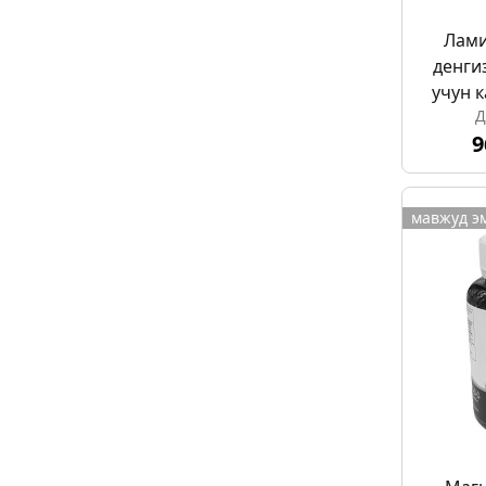
Лами
денги
учун 
Д
9
мавжуд э