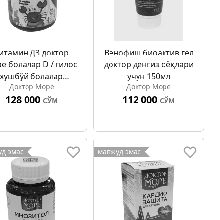
итамин Д3 доктор
Венофиш биоактив гел
е болалар D / гилос
доктор денгиз оёқлари
хушбўй болалар
учун 150мл
Доктор Море
Доктор Море
псулалар 500мг №60
128 000
112 000
СЎМ
СЎМ
д эмас
мавжуд эмас