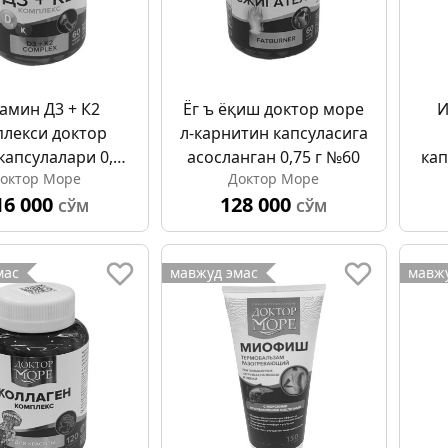
амин Д3 + К2
Ёг ъ ёқиш доктор море
И
лекси доктор
л-карнитин капсуласига
капсулалари 0,35
асосланган 0,75 г №60
кап
октор Море
Доктор Море
г №60
16 000
128 000
СЎМ
СЎМ
мас
мавжуд эмас
мавжу