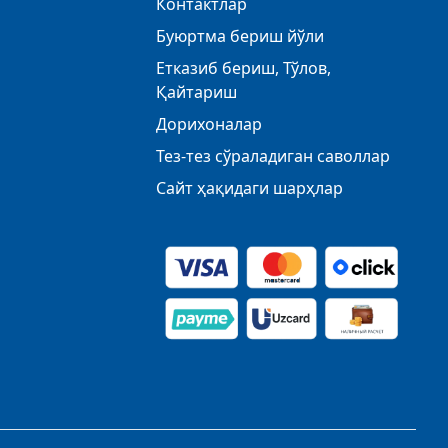
Контактлар
Буюртма бериш йўли
Етказиб бериш, Тўлов,
Қайтариш
Дорихоналар
Тез-тез сўраладиган саволлар
Сайт ҳақидаги шарҳлар