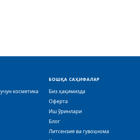
БОШҚА САҲИФАЛАР
учун косметика
Биз ҳақимизда
Оферта
Иш ўринлари
Блог
Литсензия ва гувоҳнома