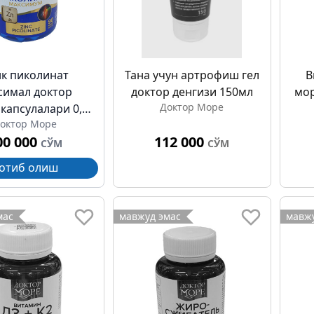
к пиколинат
Тана учун артрофиш гел
В
симал доктор
доктор денгизи 150мл
мор
Доктор Море
 капсулалари 0,4
октор Море
г №90
ка
00 000
112 000
СЎМ
СЎМ
отиб олиш
мас
мавжуд эмас
мавжу