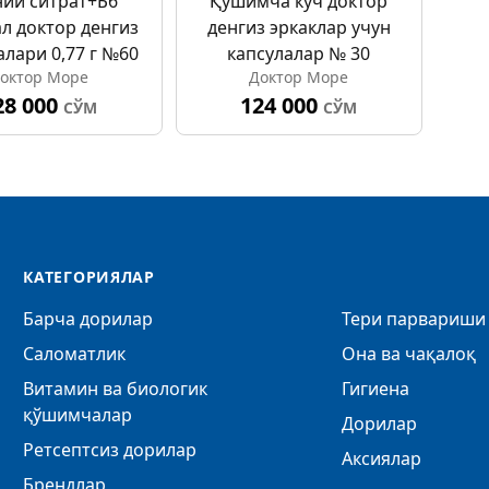
ий ситрат+Б6
Қўшимча куч доктор
л доктор денгиз
денгиз эркаклар учун
алари 0,77 г №60
капсулалар № 30
октор Море
Доктор Море
28 000
124 000
СЎМ
СЎМ
КАТЕГОРИЯЛАР
Барча дорилар
Тери парвариши 
Саломатлик
Она ва чақалоқ
Витамин ва биологик
Гигиена
қўшимчалар
Дорилар
Ретсептсиз дорилар
Аксиялар
Брендлар