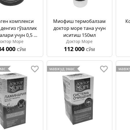
ген комплекси
Миофиш термобалзам
К
 денгиз гўзаллик
доктор море тана учун
алари учун 0,5 г
иситиш 150мл
октор Море
Доктор Море
№120
84 000
112 000
кап
СЎМ
СЎМ
мас
мавжуд эмас
мавжу