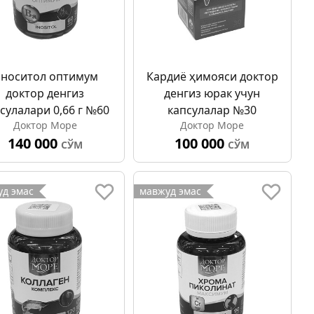
носитол оптимум
Кардиё ҳимояси доктор
доктор денгиз
денгиз юрак учун
сулалари 0,66 г №60
капсулалар №30
Доктор Море
Доктор Море
140 000
100 000
СЎМ
СЎМ
д эмас
мавжуд эмас