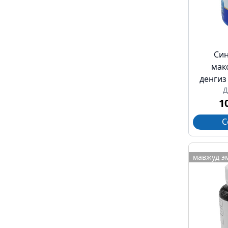
Син
мак
денгиз
Д
1
С
мавжуд э