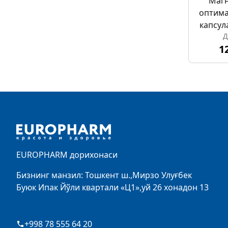
Магн
оптима
капсул
Д
1
Footer
EUROPHARM дорихонаси
Бизнинг манзил: Тошкент ш.,Мирзо Улуғбек
Буюк Ипак Йўли квартали «Ц1»,уй 26 хонадон 13
+998 78 555 64 20