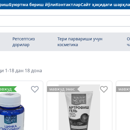
ариш
Буюртма бериш йўли
Контактлар
Сайт ҳақидаги шарҳл
Ретсептсиз
Тери парвариши учун
О
дорилар
косметика
ч
и 1-18 дан 18 дона
мавжуд
мавжуд эмас
мавжу