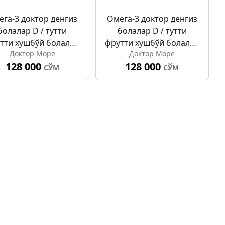
га-3 доктор денгиз
Омега-3 доктор денгиз
болалар D / тутти
болалар D / тутти
тти хушбўй болалар
фрутти хушбўй болалар
Доктор Море
Доктор Море
сулалар 500мг №120
капсулалар 500мг №120
128 000
128 000
(дев)
(мал)
СЎМ
СЎМ